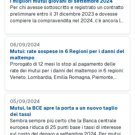
I migliori mutui giovani di settembre 2024
Per chi avesse sottoscritto e registrato un contratto
preliminare entro il 31 dicembre 2023 e dovesse
compiere la compravendita nel 2024, c’è ancora la
possibilità di usufruire dell’esenzione delle imposte
sull’acquisto della prima casa.
06/09/2024
Mutui: rate sospese in 6 Regioni per i danni del
maltempo
Prorogato di 12 mesi lo stop al pagamento delle
rate dei mutui per i danni del maltempo in 6 regioni:
Veneto, Lombardia, Emilia Romagna, Piemonte,
Friuli Venezia Giulia e Marche. Lo rende noto l’ABI.
Scopri anche come trovare un’offerta mutuo
conveniente.
05/09/2024
Mutui, la BCE apre la porta a un nuovo taglio
dei tassi
Sembra sempre più certo che la Banca centrale
europea riduca di 25 punti base i tassi di interesse
sul costo del denaro a settembre 2024. Per mutui e