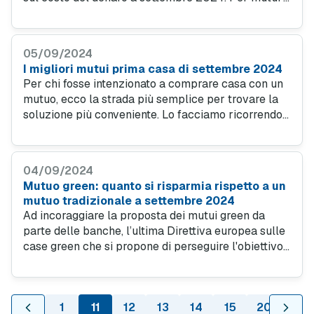
prestiti vorrebbe dire rate mensili più basse. Le
previsioni e come trovare un’offerta mutuo
conveniente.
05/09/2024
I migliori mutui prima casa di settembre 2024
Per chi fosse intenzionato a comprare casa con un
mutuo, ecco la strada più semplice per trovare la
soluzione più conveniente. Lo facciamo ricorrendo
al comparatore di MutuiOnline.it, che ogni giorno
rende note le migliori offerte delle banche partner.
04/09/2024
Mutuo green: quanto si risparmia rispetto a un
mutuo tradizionale a settembre 2024
Ad incoraggiare la proposta dei mutui green da
parte delle banche, l’ultima Direttiva europea sulle
case green che si propone di perseguire l'obiettivo
della neutralità climatica entro il 2050 con
conseguente adeguamento degli immobili dei Paesi
Ue.
1
11
12
13
14
15
20
30