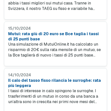
abbia i tassi migliori sui mutui casa. Tranne in
Svizzera, il nostro TAEG su fisso e variabile ha
performance convenienti. Scopri la simulazione di
MutuiOnline.it e come risparmiare sulla rata.
15/10/2024
Mutui: rata giù di 20 euro se Bce taglia i tassi
di 25 punti base
Una simulazione di MutuiOnline.it ha calcolato un
risparmio di 20€ sulla rata mensile di un mutuo, se
la Bce taglierà di nuovo i tassi di 25 punti base
giovedì 17 ottobre. E nel 2025 il tasso variabile
potrebbe tornare a essere più economico del fisso.
14/10/2024
Il calo del tasso fisso rilancia le surroghe: rata
più leggera
I tassi di interesse in calo spingono le surroghe. I
trasferimenti di un mutuo in corso da una banca a
un’altra sono in crescita nei primi nove mesi del
2024: sono più di un contratto su tre. Ecco come