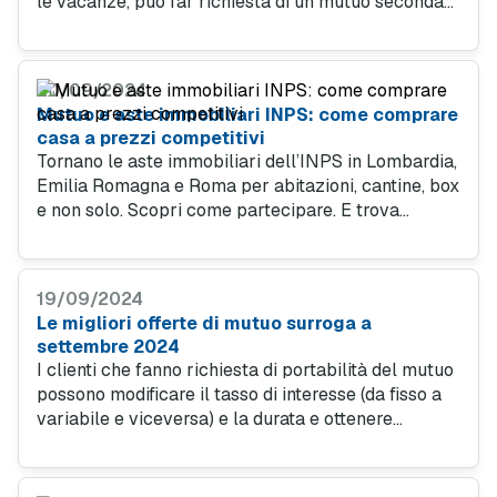
le vacanze, può far richiesta di un mutuo seconda
casa, il cui importo è tassato al 2 per cento invece
che allo 0,25 per cento del mutuo prima casa.
20/09/2024
Mutuo e aste immobiliari INPS: come comprare
casa a prezzi competitivi
Tornano le aste immobiliari dell’INPS in Lombardia,
Emilia Romagna e Roma per abitazioni, cantine, box
e non solo. Scopri come partecipare. E trova
un’offerta mutuo casa all'asta conveniente per te a
settembre 2024.
19/09/2024
Le migliori offerte di mutuo surroga a
settembre 2024
I clienti che fanno richiesta di portabilità del mutuo
possono modificare il tasso di interesse (da fisso a
variabile e viceversa) e la durata e ottenere
condizioni più vantaggiose offerte eventualmente
dal secondo istituto di credito.