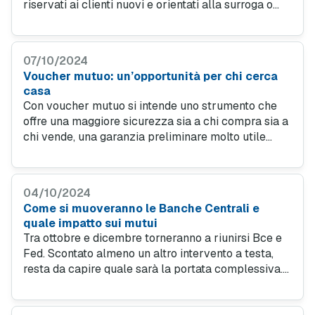
riservati ai clienti nuovi e orientati alla surroga o
alla sostituzione di un mutuo già in corso, con la
possibilità di ottenere liquidità extra.
07/10/2024
Voucher mutuo: un’opportunità per chi cerca
casa
Con voucher mutuo si intende uno strumento che
offre una maggiore sicurezza sia a chi compra sia a
chi vende, una garanzia preliminare molto utile
durante la fase di ricerca dell’immobile anche per
evitare perdite di tempo su proprietà fuori budget.
04/10/2024
Come si muoveranno le Banche Centrali e
quale impatto sui mutui
Tra ottobre e dicembre torneranno a riunirsi Bce e
Fed. Scontato almeno un altro intervento a testa,
resta da capire quale sarà la portata complessiva.
Molto dipenderà non solo dall’inflazione, ma anche
dal ciclo economico.