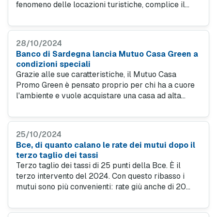
fenomeno delle locazioni turistiche, complice il
calo dei tassi per chi acquista un immobile tramite
mutuo.
28/10/2024
Banco di Sardegna lancia Mutuo Casa Green a
condizioni speciali
Grazie alle sue caratteristiche, il Mutuo Casa
Promo Green è pensato proprio per chi ha a cuore
l'ambiente e vuole acquistare una casa ad alta
efficienza energetica, contribuendo alla riduzione
dell'impatto ambientale.
25/10/2024
Bce, di quanto calano le rate dei mutui dopo il
terzo taglio dei tassi
Terzo taglio dei tassi di 25 punti della Bce. È il
terzo intervento del 2024. Con questo ribasso i
mutui sono più convenienti: rate giù anche di 20
euro al mese. Il fisso è più conveniente del
variabile. E le surroghe sono oltre un terzo delle