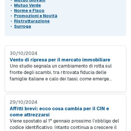
Mutuo Giovani
Mutuo Verde
Norme e Fisco
Promozioni e Novità
Ristrutturazione
Surroga
30/10/2024
Vento di ripresa per il mercato immobiliare
Uno studio segnala un cambiamento di rotta sul
fronte degli scambi, tra ritrovata fiducia delle
famiglie italiane e calo dei tassi, come emerge
anche dai dati di MutuiOnline.it. Intanto tengono i
prezzi, pur con differenze territoriali.
29/10/2024
Affitti brevi: ecco cosa cambia per il CIN e
come attrezzarsi
Viene spostato al 1° gennaio prossimo l’obbligo del
codice identificativo. Intanto continua a crescere il