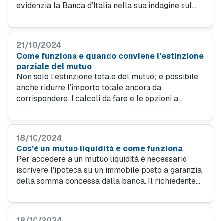
evidenzia la Banca d’Italia nella sua indagine sul
credito bancario. A trainare le domande è il calo dei
tassi sia sul fisso che sul variabile.
21/10/2024
Come funziona e quando conviene l'estinzione
parziale del mutuo
Non solo l'estinzione totale del mutuo; è possibile
anche ridurre l’importo totale ancora da
corrispondere. I calcoli da fare e le opzioni a
disposizione della banca per limitare l’esercizio di
questa facoltà da parte dell’interessato.
18/10/2024
Cos'è un mutuo liquidità e come funziona
Per accedere a un mutuo liquidità è necessario
iscrivere l'ipoteca su un immobile posto a garanzia
della somma concessa dalla banca. Il richiedente
deve anche dimostrare di avere credibilità creditizia
per evitare il rischio di insolvenza.
18/10/2024