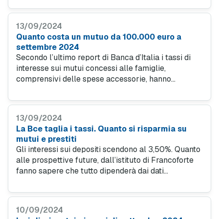
2024. Scopri le offerte mutuo convenienti per te.
13/09/2024
Quanto costa un mutuo da 100.000 euro a
settembre 2024
Secondo l’ultimo report di Banca d’Italia i tassi di
interesse sui mutui concessi alle famiglie,
comprensivi delle spese accessorie, hanno
registrato una lieve flessione, attestandosi al 3,94%,
rispetto al 4,02% di giugno.
13/09/2024
La Bce taglia i tassi. Quanto si risparmia su
mutui e prestiti
Gli interessi sui depositi scendono al 3,50%. Quanto
alle prospettive future, dall’istituto di Francoforte
fanno sapere che tutto dipenderà dai dati
macroeconomici, quindi si navigherà a vista ancora
per qualche tempo. Vediamo tutti i dati nel
dettaglio.
10/09/2024