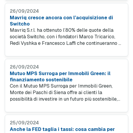
un’offerta mutuo conveniente.
26/09/2024
Mavriq cresce ancora con l’acquisizione di
Switcho
Mavriq S.r.l. ha ottenuto l’80% delle quote della
società Switcho, con i fondatori Marco Tricarico,
Redi Vyshka e Francesco Laffi che continueranno a
detenere il 20% delle partecipazioni, mantenendo
un ruolo attivo nella gestione.
26/09/2024
Mutuo MPS Surroga per Immobili Green: il
finanziamento sostenibile
Con il Mutuo MPS Surroga per Immobili Green,
Monte dei Paschi di Siena offre ai clienti la
possibilità di investire in un futuro più sostenibile,
risparmiando sui costi del mutuo e contribuendo
attivamente alla riduzione delle emissioni di CO2.
25/09/2024
Anche la FED taglia i tassi: cosa cambia per