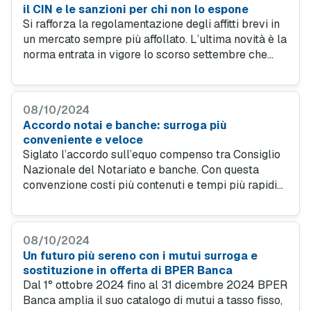
il CIN e le sanzioni per chi non lo espone
Si rafforza la regolamentazione degli affitti brevi in
un mercato sempre più affollato. L’ultima novità è la
norma entrata in vigore lo scorso settembre che
introduce il CIN, da esporre sia sugli immobili che
sugli annunci online.
08/10/2024
Accordo notai e banche: surroga più
conveniente e veloce
Siglato l’accordo sull’equo compenso tra Consiglio
Nazionale del Notariato e banche. Con questa
convenzione costi più contenuti e tempi più rapidi
per la surroga del mutuo. Scopri come trovare le
offerte surroga e nuovo mutuo vantaggiose a
ottobre 2024.
08/10/2024
Un futuro più sereno con i mutui surroga e
sostituzione in offerta di BPER Banca
Dal 1° ottobre 2024 fino al 31 dicembre 2024 BPER
Banca amplia il suo catalogo di mutui a tasso fisso,