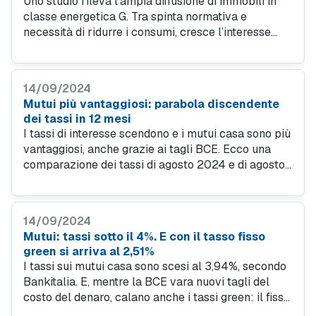
Uno studio rileva l’ampia diffusione di immobili in
classe energetica G. Tra spinta normativa e
necessità di ridurre i consumi, cresce l’interesse
verso i mutui green, proposti a tassi agevolati per
efficientare le abitazioni.
14/09/2024
Mutui più vantaggiosi: parabola discendente
dei tassi in 12 mesi
I tassi di interesse scendono e i mutui casa sono più
vantaggiosi, anche grazie ai tagli BCE. Ecco una
comparazione dei tassi di agosto 2024 e di agosto
2023: è curva in discesa sia per fisso che per il
variabile. Trova un’offerta mutuo per te.
14/09/2024
Mutui: tassi sotto il 4%. E con il tasso fisso
green si arriva al 2,51%
I tassi sui mutui casa sono scesi al 3,94%, secondo
Bankitalia. E, mentre la BCE vara nuovi tagli del
costo del denaro, calano anche i tassi green: il fisso
“verde” più basso è arrivato al 2,51% ad agosto