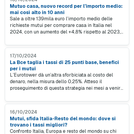
Mutuo casa, nuovo record per l’importo medio:
mai così alto in 10 anni
Sale a oltre 139mila euro l’importo medio delle
richieste mutui per comprare casa in Italia nel
2024, con un aumento del +4,8% rispetto al 2023,
mentre è cresciuto del +1,7% il valore medio degli
immobili. Scopri novità e offerte mutuo vantaggiose.
17/10/2024
La Bce taglia i tassi di 25 punti base, benefici
per i mutui
L’Eurotower dà un’altra sforbiciata al costo del
denaro, nella misura dello 0,25%. Atteso il
proseguimento di questa strategia nei mesi a venire,
sempre che non si registrino impennate sul fronte
dell’inflazione.
16/10/2024
Mutui, sfida Italia-Resto del mondo: dove si
trovano i tassi migliori?
Confronto Italia, Europa e resto del mondo su chi