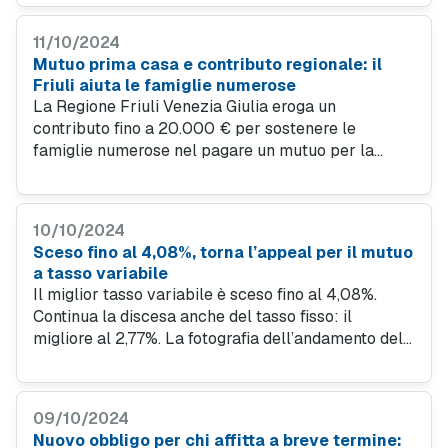
trovare un’offerta conveniente. La rinegoziazione
prevede invece di rinegoziare rimanendo con la
11/10/2024
stessa banca.
Mutuo prima casa e contributo regionale: il
Friuli aiuta le famiglie numerose
La Regione Friuli Venezia Giulia eroga un
contributo fino a 20.000 € per sostenere le
famiglie numerose nel pagare un mutuo per la
prima casa. Scopri come funziona e come
richiedere l’agevolazione. E come risparmiare sulla
rata con un mutuo vantaggioso.
10/10/2024
Sceso fino al 4,08%, torna l’appeal per il mutuo
a tasso variabile
Il miglior tasso variabile è sceso fino al 4,08%.
Continua la discesa anche del tasso fisso: il
migliore al 2,77%. La fotografia dell’andamento del
mercato scattata dall’Osservatorio di MutuiOnline.it.
Trova le offerte mutuo convenienti di ottobre 2024.
09/10/2024
Nuovo obbligo per chi affitta a breve termine: