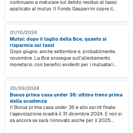
continuano a maturare sul debito residuo al tasso
applicato al mutuo. Il Fondo Gasparrini copre il
50% degli interessi maturati lungo tutto il periodo,
mentre il restante 50% resta a carico del
mutuatario.
01/10/2024
Mutui: dopo il taglio della Bce, quanto si
risparmia sui tassi
Dopo giugno, anche settembre e, probabilmente,
novembre. La Bce prosegue sull'allentamento
monetario, con benefici evidenti per i mutuatari.
L'aggiornamento ad agosto dell'Osservatorio curato
da MutuiOnline.it.
30/09/2024
Bonus prima casa under 36: ultimo treno prima
della scadenza
Il Bonus prima casa under 36 è allo sprint finale:
l’agevolazione scadrà il 31 dicembre 2024. E non si
sa ancora se sarà rinnovato anche per il 2025.
Scopri come funziona, quali sono le novità e trova