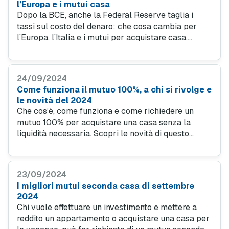
l’Europa e i mutui casa
Dopo la BCE, anche la Federal Reserve taglia i
tassi sul costo del denaro: che cosa cambia per
l’Europa, l’Italia e i mutui per acquistare casa.
Nuove riduzioni in arrivo nell’Eurozona? Scopri
quali sono le novità e trova le offerte mutuo per
risparmiare.
24/09/2024
Come funziona il mutuo 100%, a chi si rivolge e
le novità del 2024
Che cos’è, come funziona e come richiedere un
mutuo 100% per acquistare una casa senza la
liquidità necessaria. Scopri le novità di questo
finanziamento ipotecario e le agevolazioni per i
giovani. E come trovare un’offerta mutuo per te a
settembre 2024.
23/09/2024
I migliori mutui seconda casa di settembre
2024
Chi vuole effettuare un investimento e mettere a
reddito un appartamento o acquistare una casa per