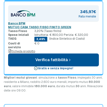
345,97€
Rata mensile
Banco BPM
MUTUO CASA TASSO FISSO FINITO GREEN
Tasso Fisso
3,20% (Tasso finito)
Spese iniziali
Istruttoria: € 800,00 Perizia: € 320,00
TAEG
(Indice Sintetico di Costo)
3,49%
Costi di
€ 0
servizio
Scheda prodotto
Verifica fattibilità
Gratis e senza impegno!
Migliori mutui giovani
: simulazione a
tasso Fisso
, impiegato 30 anni,
residente a Milano, reddito 2.600 euro mensili, importo mutuo
80.000
euro
, valore immobile
180.000 euro
, durata mutuo
30
anni. Rilevazione
delle ore 09:00.