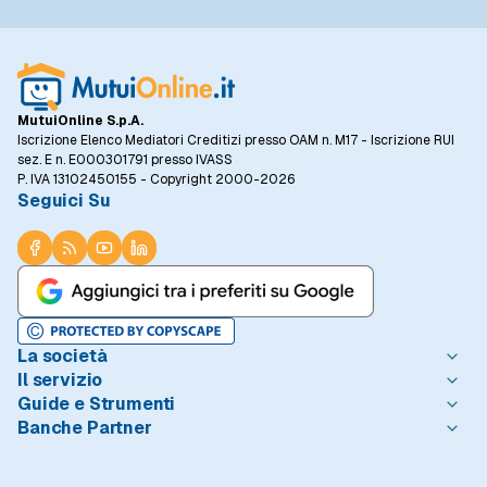
MutuiOnline S.p.A.
Iscrizione Elenco Mediatori Creditizi presso OAM n. M17 - Iscrizione RUI
sez. E n. E000301791 presso IVASS
P. IVA 13102450155 - Copyright 2000-2026
Seguici Su
La società
Il servizio
Chi è MutuiOnline.it
Guide e Strumenti
Contatta MutuiOnline.it
Come Funziona
Banche Partner
Opinioni degli Utenti
Condizioni di Utilizzo
Guide Mutui
Notizie Mutui
Informativa Trasparenza
I Migliori Mutui
Intesa Sanpaolo
Redazione MutuiOnline.it
Reclami Consumatori
Introduzione ai Mutui
Monte dei Paschi di Siena