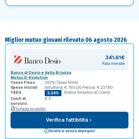
Miglior mutuo giovani rilevato 06 agosto 2026
341,61€
Rata mensile
Banco di Desio e della Brianza
Mutuo D-Evolution
Tasso Fisso
3,10% (Tasso finito)
Spese iniziali
Istruttoria: € 750,00 Perizia: € 237,90
TAEG
(Indice Sintetico di Costo)
3,34%
Costi di
€ 0
servizio
Scheda prodotto
Verifica fattibilità
Gratis e senza impegno!