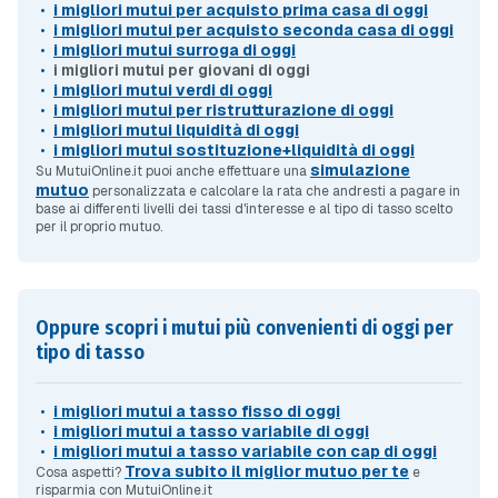
i migliori mutui per acquisto prima casa di oggi
i migliori mutui per acquisto seconda casa di oggi
i migliori mutui surroga di oggi
i migliori mutui per giovani di oggi
i migliori mutui verdi di oggi
i migliori mutui per ristrutturazione di oggi
i migliori mutui liquidità di oggi
i migliori mutui sostituzione+liquidità di oggi
simulazione
Su MutuiOnline.it puoi anche effettuare una
mutuo
personalizzata e calcolare la rata che andresti a pagare in
base ai differenti livelli dei tassi d'interesse e al tipo di tasso scelto
per il proprio mutuo.
Oppure scopri i mutui più convenienti di oggi per
tipo di tasso
i migliori mutui a tasso fisso di oggi
i migliori mutui a tasso variabile di oggi
i migliori mutui a tasso variabile con cap di oggi
Trova subito il miglior mutuo per te
Cosa aspetti?
e
risparmia con MutuiOnline.it