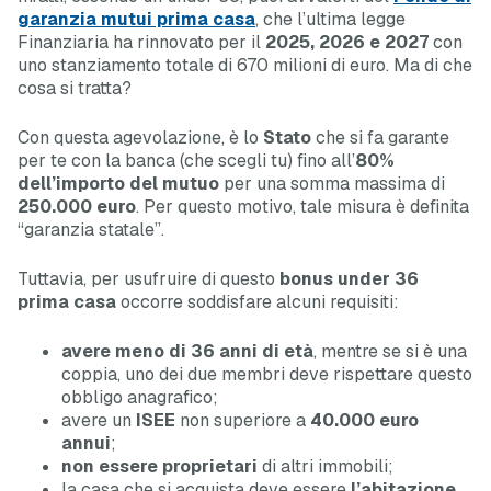
garanzia mutui prima casa
, che l’ultima legge
Finanziaria ha rinnovato per il
2025, 2026 e 2027
con
uno stanziamento totale di 670 milioni di euro. Ma di che
cosa si tratta?
Con questa agevolazione, è lo
Stato
che si fa garante
per te con la banca (che scegli tu) fino all’
80%
dell’importo del mutuo
per una somma massima di
250.000 euro
. Per questo motivo, tale misura è definita
“garanzia statale”.
Tuttavia, per usufruire di questo
bonus under 36
prima casa
occorre soddisfare alcuni requisiti:
avere meno di 36 anni di età
, mentre se si è una
coppia, uno dei due membri deve rispettare questo
obbligo anagrafico;
avere un
ISEE
non superiore a
40.000 euro
annui
;
non essere proprietari
di altri immobili;
la casa che si acquista deve essere
l’abitazione