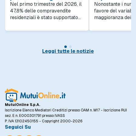
Nel primo trimestre del 2026, il
Nonostante i numer
47,8% delle compravendite
favore del variabil
residenziali è stato supportato
maggioranza dei ri
da un mutuo, in crescita rispetto
mutuo continua a p
al 45% del quarto trimestre
certezza della rata
2025. Questo trend evidenzia
Secondo l'Osservat
quanto sia importante l'accesso
MutuiOnline.it, a lu
al credito per facilitare
fisso copre il 94 p
Leggi tutte le notizie
l'acquisto di case, specialmente
richieste di mutuo.
in un contesto in cui il prezzo al
metro quadro degli immobili ha
registrato un incremento del
5,5% rispetto allo stesso periodo
dell'anno precedente.
MutuiOnline S.p.A.
Iscrizione Elenco Mediatori Creditizi presso OAM n. M17 - Iscrizione RUI
sez. E n. E000301791 presso IVASS
P. IVA 13102450155 - Copyright 2000-2026
Seguici Su