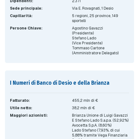
Dipendenti:
2.371
Sede principale:
Via E. Rovagnati, 1 Desio
Capillarità:
5 regioni, 25 province, 149
sportelli
Persone Chiave:
Agostino Gavazzi
(Presidente)
Stefano Lado
(Vice Presidente)
Tommaso Cartone
(Amministratore Delegato)
I Numeri di Banco di Desio e della Brianza
Fatturato:
455,2 mln di €
Utile netto:
38,2 mln di €
Maggiori azionisti:
Brianza Unione di Luigi Gavazzi
E Stefano Lado S.a.p.a. (52,92%)
Avocetta S.p.A. (8,60%)
Lado Stefano (7,93%, di cui
5,88% tramite Vega Finanziaria