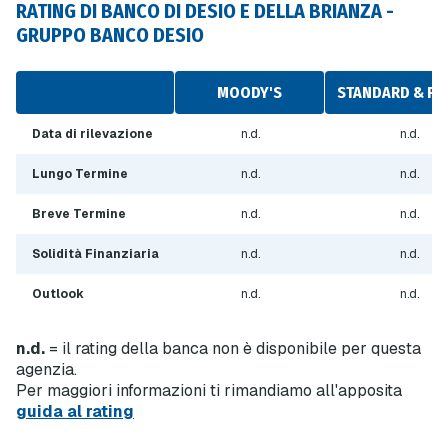
RATING DI BANCO DI DESIO E DELLA BRIANZA -
GRUPPO BANCO DESIO
MOODY'S
STANDARD & PO
Data di rilevazione
n.d.
n.d.
Lungo Termine
n.d.
n.d.
Breve Termine
n.d.
n.d.
Solidità Finanziaria
n.d.
n.d.
Outlook
n.d.
n.d.
n.d.
= il rating della banca non è disponibile per questa
agenzia.
Per maggiori informazioni ti rimandiamo all'apposita
guida al rating