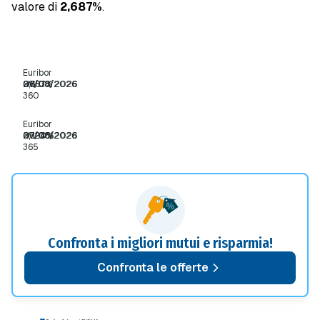
valore di
2,687%
.
Fixing
Data
Euribor
Fixing
Data
Pr.
Pr.
Euribor
6M
2,683%
07/08/2026
2,687%
06/08/2026
360
Euribor
6M
2,720%
07/08/2026
2,724%
06/08/2026
365
Confronta i migliori mutui e risparmia!
Confronta le offerte