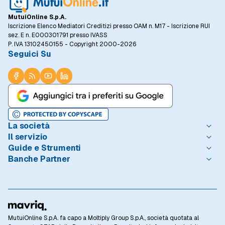
MutuiOnline S.p.A.
Iscrizione Elenco Mediatori Creditizi presso OAM n. M17 - Iscrizione RUI
sez. E n. E000301791 presso IVASS
P. IVA 13102450155 - Copyright 2000-2026
Seguici Su
La società
Il servizio
Chi è MutuiOnline.it
Guide e Strumenti
Contatta MutuiOnline.it
Come Funziona
Banche Partner
Opinioni degli Utenti
Condizioni di Utilizzo
Guide Mutui
Notizie Mutui
Informativa Trasparenza
I Migliori Mutui
Intesa Sanpaolo
Redazione MutuiOnline.it
Reclami Consumatori
Introduzione ai Mutui
Monte dei Paschi di Siena
Linee guida editoriali
Privacy
Mutuo 100 prima casa
BNL - BNP Paribas
Rassegna Stampa
Informativa Cookie
Calcolo Rata Mutuo
BPER Banca
Lavora con Noi
Preferenze Cookie
Osservatorio Tassi
Webank
MutuiOnline S.p.A. fa capo a Moltiply Group S.p.A., società quotata al
Investor Relations
Privacy Banche Partner
Domande Frequenti
CheBanca!