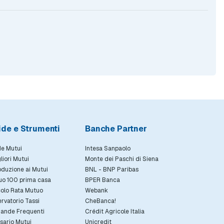
ide e Strumenti
Banche Partner
e Mutui
Intesa Sanpaolo
gliori Mutui
Monte dei Paschi di Siena
oduzione ai Mutui
BNL - BNP Paribas
uo 100 prima casa
BPER Banca
olo Rata Mutuo
Webank
rvatorio Tassi
CheBanca!
ande Frequenti
Crédit Agricole Italia
sario Mutui
Unicredit