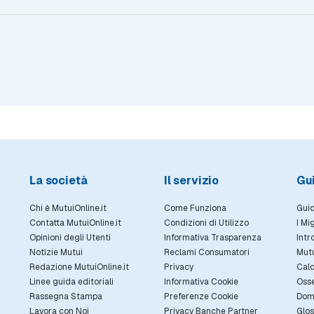
La società
Il servizio
Gu
Chi è MutuiOnline.it
Come Funziona
Guid
Contatta MutuiOnline.it
Condizioni di Utilizzo
I Mi
Opinioni degli Utenti
Informativa Trasparenza
Intr
Notizie Mutui
Reclami Consumatori
Mut
Redazione MutuiOnline.it
Privacy
Calc
Linee guida editoriali
Informativa Cookie
Osse
Rassegna Stampa
Preferenze Cookie
Dom
Lavora con Noi
Privacy Banche Partner
Glos