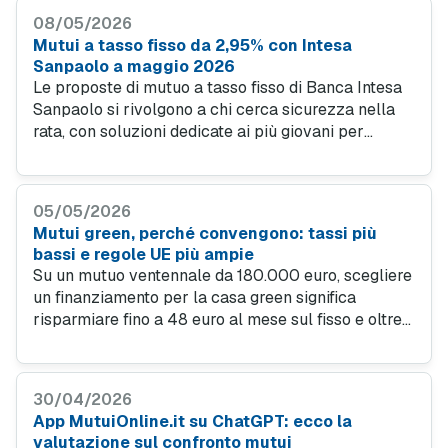
verde" consente di avere un tasso di interesse più
08/05/2026
basso fino a 40-50 punti base rispetto a un mutuo
Mutui a tasso fisso da 2,95% con Intesa
tradizionale. Ecco le offerte più convenienti per il
Sanpaolo a maggio 2026
mese di maggio 2026.
Le proposte di mutuo a tasso fisso di Banca Intesa
Sanpaolo si rivolgono a chi cerca sicurezza nella
rata, con soluzioni dedicate ai più giovani per
l’acquisto della prima casa, le abitazioni efficienti e
la rottamazione del vecchio mutuo presso una
nuova banca.
05/05/2026
Mutui green, perché convengono: tassi più
bassi e regole UE più ampie
Su un mutuo ventennale da 180.000 euro, scegliere
un finanziamento per la casa green significa
risparmiare fino a 48 euro al mese sul fisso e oltre
11.000 euro sull’intera durata. Le migliori offerte sul
variabile scendono sotto il 2 per cento di TAN.
30/04/2026
App MutuiOnline.it su ChatGPT: ecco la
valutazione sul confronto mutui