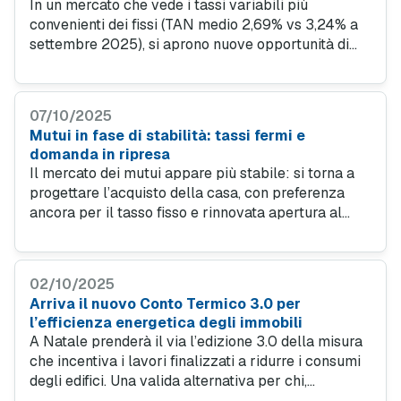
In un mercato che vede i tassi variabili più
convenienti dei fissi (TAN medio 2,69% vs 3,24% a
settembre 2025), si aprono nuove opportunità di
risparmio per chi acquista casa. Scegliere un
finanziamento per immobili ad alta efficienza
energetica (classe A o B) amplifica questo
07/10/2025
vantaggio.
Mutui in fase di stabilità: tassi fermi e
domanda in ripresa
Il mercato dei mutui appare più stabile: si torna a
progettare l’acquisto della casa, con preferenza
ancora per il tasso fisso e rinnovata apertura al
variabile quando il profilo lo consente. In aumento
le proposte green per chi acquista immobili
sostenibili.
02/10/2025
Arriva il nuovo Conto Termico 3.0 per
l’efficienza energetica degli immobili
A Natale prenderà il via l’edizione 3.0 della misura
che incentiva i lavori finalizzati a ridurre i consumi
degli edifici. Una valida alternativa per chi,
soprattutto in presenza di un mutuo per lavori,