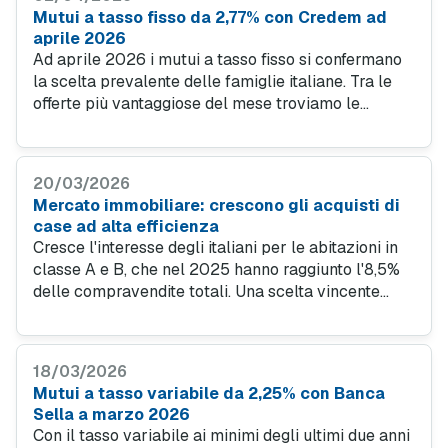
Mutui a tasso fisso da 2,77% con Credem ad
aprile 2026
Ad aprile 2026 i mutui a tasso fisso si confermano
la scelta prevalente delle famiglie italiane. Tra le
offerte più vantaggiose del mese troviamo le
soluzioni di Credem: tre prodotti per esigenze
diverse, con tasso bloccato, spese iniziali ridotte e
tutto gestibile online.
20/03/2026
Mercato immobiliare: crescono gli acquisti di
case ad alta efficienza
Cresce l'interesse degli italiani per le abitazioni in
classe A e B, che nel 2025 hanno raggiunto l'8,5%
delle compravendite totali. Una scelta vincente
anche dal punto di vista economico: a febbraio
2026 i tassi per i mutui green sono decisamente più
bassi rispetto a quelli standard.
18/03/2026
Mutui a tasso variabile da 2,25% con Banca
Sella a marzo 2026
Con il tasso variabile ai minimi degli ultimi due anni