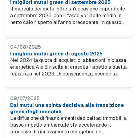
I migliori mutui green di settembre 2025
Il mercato dei mutui offre un'occasione imperdibile
a settembre 2025, con il tasso variabile medio in
netto calo rispetto all'anno precedente. In questo
scenario, i mutui green si confermano la scelta più
conveniente, proponendo tassi d'interesse ancora
più bassi della media di mercato e vantaggi
04/08/2025
esclusivi.
I migliori mutui green di agosto 2025
Nel 2024 la quota di acquisti di abitazioni in classe
energetica A e B risulta in crescita rispetto a quella
registrata nel 2023. Di conseguenza, scende la
percentuale di compravendite in classi energetiche
basse. Il 70 per cento delle transazioni ha
riguardato, però, ancora abitazioni in classi
09/07/2025
energetiche F e G.
Dai mutui una spinta decisiva alla transizione
green degli immobili
La diffusione di finanziamenti dedicati ad immobili a
basso impatto ambientale sta accelerando il
processo di rinnovamento energetico del