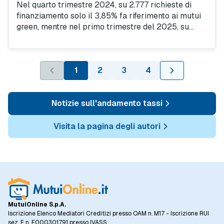
Nel quarto trimestre 2024, su 2.777 richieste di
finanziamento solo il 3,85% fa riferimento ai mutui
green, mentre nel primo trimestre del 2025, su
2.941 pratiche il dato sale al 5,30%. Si registra,
dunque, una lieve crescita di 1,5 punti percentuali.
1
2
3
4
Notizie sull'andamento tassi
Visita la pagina degli autori
MutuiOnline S.p.A.
Iscrizione Elenco Mediatori Creditizi presso OAM n. M17 - Iscrizione RUI
sez. E n. E000301791 presso IVASS