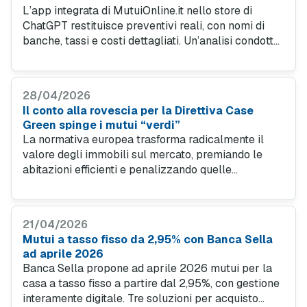
L’app integrata di MutuiOnline.it nello store di
ChatGPT restituisce preventivi reali, con nomi di
banche, tassi e costi dettagliati. Un’analisi condotta
da WaniWani le ha assegnato 22 punti su 25, il
punteggio più alto nella categoria delle app
finanziarie testate.
28/04/2026
Il conto alla rovescia per la Direttiva Case
Green spinge i mutui “verdi”
La normativa europea trasforma radicalmente il
valore degli immobili sul mercato, premiando le
abitazioni efficienti e penalizzando quelle
energivore. Le rilevazioni di Mutuionline.it
evidenziano le possibilità di risparmio per chi
sceglie un finanziamento verde.
21/04/2026
Mutui a tasso fisso da 2,95% con Banca Sella
ad aprile 2026
Banca Sella propone ad aprile 2026 mutui per la
casa a tasso fisso a partire dal 2,95%, con gestione
interamente digitale. Tre soluzioni per acquisto