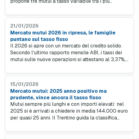
propone tre mutui a tasso variabile tra i più
competitivi di febbraio 2026. Soluzioni per prima
casa, giovani under 36 e immobili green con tassi a
partire dal 2,19 per cento.
21/01/2026
Mercato mutui 2026 in ripresa, le famiglie
puntano sul tasso fisso
Il 2026 si apre con un mercato del credito solido.
Secondo l'ultimo rapporto mensile ABI, i tassi dei
mutui sulle nuove operazioni si attestano al 3,37%,
in netto calo rispetto ai picchi di un anno fa. Cresce
la fiducia delle famiglie e il tasso fisso domina le
preferenze.
15/01/2026
Mercato mutui: 2025 anno positivo ma
prudente, vince ancora il tasso fisso
Mutui sempre più lunghi e con importi elevati: nel
2025 si è arrivati a chiedere in media 144.000 euro
per quasi 25 anni. Il Trentino guida la classifica
regionale, il Molise fanalino di coda. Il mercato
immobiliare italiano riparte, ma a velocità diverse.