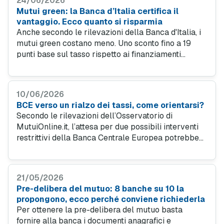
24/06/2026
Mutui green: la Banca d’Italia certifica il
vantaggio. Ecco quanto si risparmia
Anche secondo le rilevazioni della Banca d'Italia, i
mutui green costano meno. Uno sconto fino a 19
punti base sul tasso rispetto ai finanziamenti
tradizionali, confermato anche dai dati di
MutuiOnline.it di aprile 2026. Un vantaggio reale,
misurabile, che cresce nel tempo.
10/06/2026
BCE verso un rialzo dei tassi, come orientarsi?
Secondo le rilevazioni dell’Osservatorio di
MutuiOnline.it, l’attesa per due possibili interventi
restrittivi della Banca Centrale Europea potrebbe
quasi dimezzare il vantaggio economico di cui
beneficia chi sceglie l’indicizzazione all’Euribor
rispetto alla stabilità del tasso fisso attuale.
21/05/2026
Pre-delibera del mutuo: 8 banche su 10 la
propongono, ecco perché conviene richiederla
Per ottenere la pre-delibera del mutuo basta
fornire alla banca i documenti anagrafici e