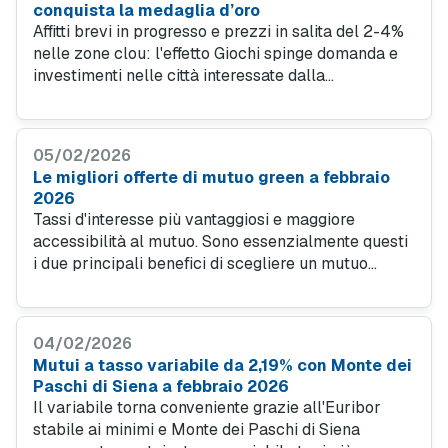
conquista la medaglia d’oro
Affitti brevi in progresso e prezzi in salita del 2-4%
nelle zone clou: l'effetto Giochi spinge domanda e
investimenti nelle città interessate dalla
manifestazione. Uno scenario che promette di
attirare ulteriori investimenti, complice
l’accessibilità dei mutui.
05/02/2026
Le migliori offerte di mutuo green a febbraio
2026
Tassi d'interesse più vantaggiosi e maggiore
accessibilità al mutuo. Sono essenzialmente questi
i due principali benefici di scegliere un mutuo
green, a patto però di acquistare o ristrutturare una
casa ad alta efficienza energetica, solitamente in
classe A o B. Vediamo le proposte più interessanti
04/02/2026
per il mese di febbraio 2026.
Mutui a tasso variabile da 2,19% con Monte dei
Paschi di Siena a febbraio 2026
Il variabile torna conveniente grazie all'Euribor
stabile ai minimi e Monte dei Paschi di Siena