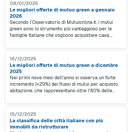
08/01/2026
Le migliori offerte di mutuo green a gennaio
2026
Secondo l’Osservatorio di Mutuionline.it, i mutui
green sono lo strumento più vantaggioso per le
famiglie italiane che vogliono acquistare casa,
grazie ai tassi d'interesse sensibilmente inferiori
rispetto ad altre soluzioni. Le nuove normative
europee inoltre consentono di accedere anche a
16/12/2025
immobili in classe C e D. Vediamo le offerte più
Le migliori offerte di mutuo green a dicembre
interessanti nel mese di gennaio 2026.
2025
Nei primi nove mesi dell'anno si osserva un forte
incremento (+29%) dei flussi di mutui per acquisto
abitazione, che rappresentano oltre l'80% delle
erogazioni totali, cui ha contribuito anche l'offerta di
mutui green. Un fenomeno che ha inciso
positivamente sulle compravendite residenziali, che
15/12/2025
tornano a mostrare una crescita.
La classifica delle città italiane con più
immobili da ristrutturare