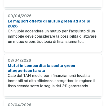
prima casa, immobili ad alta efficienza e surroga,
con rate stabili e spese contenute fino al 30 giugno
2026.
09/04/2026
Le migliori offerte di mutuo green ad aprile
2026
Chi vuole accendere un mutuo per l'acquisto di un
immobile deve considerare la possibilità di attivare
un mutuo green, tipologia di finanziamento
concepito per sostenere la domanda di acquisto di
immobili che rispondono a specifici requisiti e
criteri di efficienza energetica e sostenibilità
03/04/2026
ambientale. Vediamo da vicino le migliori offerte
Mutui in Lombardia: la scelta green
per il mese di aprile 2026.
alleggerisce la rata
Calo del TAN medio per i finanziamenti legati a
immobili ad alta efficienza energetica: in regione il
fisso scende sotto la soglia del 3% garantendo
risparmi fino a 17.500 euro complessivi, mentre
Milano segna il record per gli importi richiesti oltre
i 199 mila euro.
02/04/2026