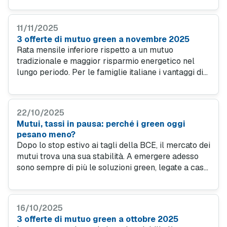
crescono importi richiesti e valore medio delle
case.
11/11/2025
3 offerte di mutuo green a novembre 2025
Rata mensile inferiore rispetto a un mutuo
tradizionale e maggior risparmio energetico nel
lungo periodo. Per le famiglie italiane i vantaggi di
scegliere un mutuo green sono molteplici. Ecco la
simulazione su MutuiOnline.it di mutuo green a
tasso fisso a novembre 2025.
22/10/2025
Mutui, tassi in pausa: perché i green oggi
pesano meno?
Dopo lo stop estivo ai tagli della BCE, il mercato dei
mutui trova una sua stabilità. A emergere adesso
sono sempre di più le soluzioni green, legate a case
efficienti o a ristrutturazioni energetiche, grazie a
condizioni più favorevoli e a maggiore sostenibilità
nel tempo.
16/10/2025
3 offerte di mutuo green a ottobre 2025