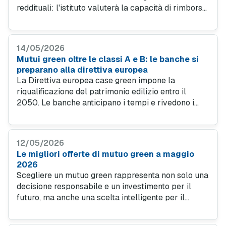
reddituali: l'istituto valuterà la capacità di rimborso
e la posizione creditizia, rilasciando una
certificazione valida in genere tra quattro e sei mesi,
fondamentale per negoziare senza la clausola
14/05/2026
sospensiva del mutuo.
Mutui green oltre le classi A e B: le banche si
preparano alla direttiva europea
La Direttiva europea case green impone la
riqualificazione del patrimonio edilizio entro il
2050. Le banche anticipano i tempi e rivedono i
criteri dei mutui verdi, premiando l'efficienza
energetica reale degli edifici e non solo la classe
che risulta dall'APE.
12/05/2026
Le migliori offerte di mutuo green a maggio
2026
Scegliere un mutuo green rappresenta non solo una
decisione responsabile e un investimento per il
futuro, ma anche una scelta intelligente per il
proprio portafoglio. Secondo i numeri
dell'Osservatorio di MutuiOnline.it, un "mutuo