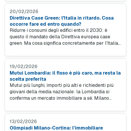
più convenienti d’Europa. A fare meglio sono solo
Spagna, Francia e Belgio.
20/02/2026
Direttiva Case Green: l'Italia in ritardo. Cosa
occorre fare ed entro quando?
Ridurre i consumi degli edifici entro il 2030: è
questo il mandato della Direttiva europea case
green. Ma cosa significa concretamente per l'Italia
e con quale urgenza bisogna muoversi? Vediamo il
quadro della situazione e come i mutui green
possono trasformare un obbligo in un'opportunità.
19/02/2026
Mutui Lombardia: il fisso è più caro, ma resta la
scelta preferita
Mutui più lunghi, importi più alti e richiedenti più
giovani della media nazionale: la Lombardia si
conferma un mercato immobiliare a sé. Milano
guida la classifica regionale, ma è Sondrio a
sorprendere con il profilo anagrafico più giovane.
Vediamo quali sono le strategie per risparmiare.
13/02/2026
Olimpiadi Milano-Cortina: l’immobiliare