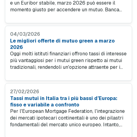
e un Euribor stabile, marzo 2026 può essere il
momento giusto per accendere un mutuo. Banca
Sella offre TAN dal 2,25% con tre prodotti dedicati
a diverse esigenze, tutti da richiedere
comodamente online e in pochi passaggi.
04/03/2026
Le migliori offerte di mutuo green a marzo
2026
Oggi molti istituti finanziari offrono tassi di interesse
più vantaggiosi per i mutui green rispetto ai mutui
tradizionali, rendendoli un'opzione attraente per i
consumatori. Ma il vantaggio non si limita solo ai
tassi di interesse: investire in un immobile a basso
consumo energetico significa anche ridurre le
27/02/2026
bollette mensili.
Tassi mutui in Italia tra i più bassi d’Europa:
fisso e variabile a confronto
Per l'European Mortgage Federation, l'integrazione
dei mercati ipotecari continentali è uno dei pilastri
fondamentali del mercato unico europeo. Intanto,
l’Italia si conferma tra i paesi con i tassi dei mutui