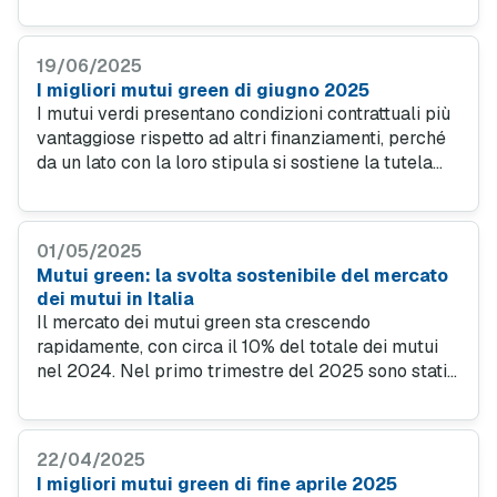
patrimonio abitativo nazionale. Entro fine anno,
l’Italia dovrà approvare il piano di efficientamento
del patrimonio edilizio.
19/06/2025
I migliori mutui green di giugno 2025
I mutui verdi presentano condizioni contrattuali più
vantaggiose rispetto ad altri finanziamenti, perché
da un lato con la loro stipula si sostiene la tutela
ambientale e, dall'altro, si incoraggia
l'ammodernamento del patrimonio immobiliare nel
nostro Paese.
01/05/2025
Mutui green: la svolta sostenibile del mercato
dei mutui in Italia
Il mercato dei mutui green sta crescendo
rapidamente, con circa il 10% del totale dei mutui
nel 2024. Nel primo trimestre del 2025 sono stati
erogati circa 19 milioni di euro di mutui per immobili
di classe energetica superiore, il 5,3% delle
richieste totali di mutuo.
22/04/2025
I migliori mutui green di fine aprile 2025