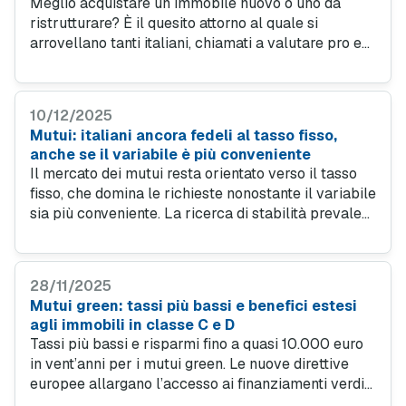
Meglio acquistare un immobile nuovo o uno da
ristrutturare? È il quesito attorno al quale si
arrovellano tanti italiani, chiamati a valutare pro e
contro delle diverse soluzioni. Intanto, uno studio
evidenzia le città con le case che maggiormente
necessitano di lavori.
10/12/2025
Mutui: italiani ancora fedeli al tasso fisso,
anche se il variabile è più conveniente
Il mercato dei mutui resta orientato verso il tasso
fisso, che domina le richieste nonostante il variabile
sia più conveniente. La ricerca di stabilità prevale
su un possibile risparmio, mentre crescono le
domande per la prima casa e aumentano durate e
importi dei finanziamenti.
28/11/2025
Mutui green: tassi più bassi e benefici estesi
agli immobili in classe C e D
Tassi più bassi e risparmi fino a quasi 10.000 euro
in vent’anni per i mutui green. Le nuove direttive
europee allargano l’accesso ai finanziamenti verdi
includendo immobili in classe C e D. In Lombardia