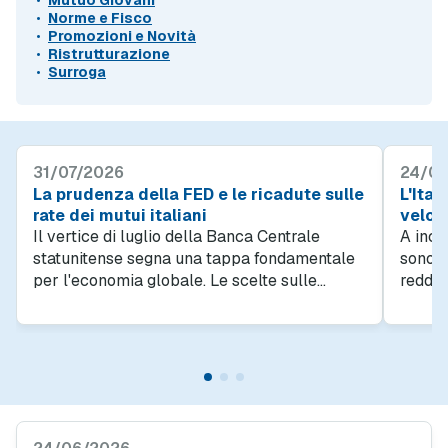
Mutuo Giovani
Norme e Fisco
Promozioni e Novità
Ristrutturazione
Surroga
31/07/2026
24/07
La prudenza della FED e le ricadute sulle
L'Ital
rate dei mutui italiani
veloc
Il vertice di luglio della Banca Centrale
A inci
statunitense segna una tappa fondamentale
sono fa
per l'economia globale. Le scelte sulle
reddit
opzioni di costo del denaro influenzano
famigl
direttamente i rendimenti dei titoli di Stato e
della n
gli indici interbancari europei, determinando
svilup
il futuro dei tassi fissi e variabili in Italia nei
maggio
prossimi mesi.
efficie