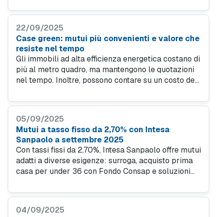
cerca contributi rapidi e solidi, a fronte dei
progressivi tagli alle detrazioni.
22/09/2025
Case green: mutui più convenienti e valore che
resiste nel tempo
Gli immobili ad alta efficienza energetica costano di
più al metro quadro, ma mantengono le quotazioni
nel tempo. Inoltre, possono contare su un costo del
finanziamento inferiore intorno al mezzo punto
rispetto a quelli tradizionali, garantendo risparmi
significativi sui consumi.
05/09/2025
Mutui a tasso fisso da 2,70% con Intesa
Sanpaolo a settembre 2025
Con tassi fissi da 2,70%, Intesa Sanpaolo offre mutui
adatti a diverse esigenze: surroga, acquisto prima
casa per under 36 con Fondo Consap e soluzioni
green per under 46. Spese azzerate, sospensione
rate e flessibilità rendono le proposte ancora più
competitive.
04/09/2025