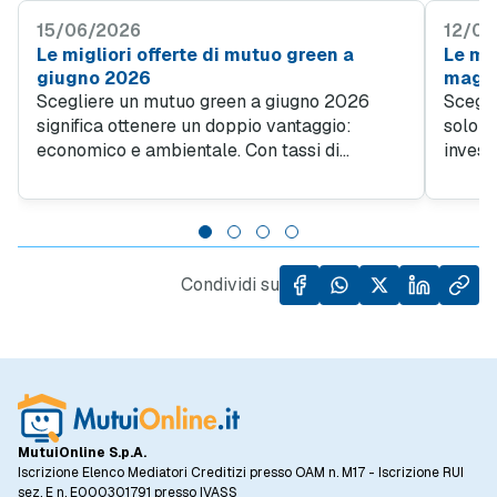
15/06/2026
12/05
Le migliori offerte di mutuo green a
Le mig
giugno 2026
magg
Scegliere un mutuo green a giugno 2026
Scegli
significa ottenere un doppio vantaggio:
solo u
economico e ambientale. Con tassi di
invest
interesse più convenienti rispetto alle
scelta 
soluzioni tradizionali, finanziare un immobile
Second
ad alta efficienza energetica diventa
MutuiO
un'opportunità di risparmio per le famiglie.
avere 
40-50 
Condividi su
tradiz
per il
MutuiOnline S.p.A.
Iscrizione Elenco Mediatori Creditizi presso OAM n. M17 - Iscrizione RUI
sez. E n. E000301791 presso IVASS