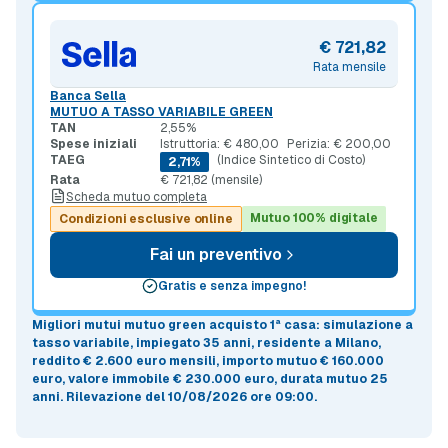
€ 721,82
Rata mensile
Banca Sella
MUTUO A TASSO VARIABILE GREEN
TAN
2,55%
Spese iniziali
Istruttoria: € 480,00
Perizia: € 200,00
TAEG
(Indice Sintetico di Costo)
2,71%
Rata
€ 721,82 (mensile)
Scheda mutuo completa
Mutuo 100% digitale
Condizioni esclusive online
Fai un preventivo
Gratis e senza impegno!
Migliori mutui mutuo green acquisto 1ª casa
: simulazione a
tasso variabile
, impiegato 35 anni, residente a Milano,
reddito € 2.600 euro mensili, importo mutuo
€ 160.000
euro
, valore immobile
€ 230.000 euro
, durata mutuo
25
anni
.
Rilevazione del 10/08/2026 ore 09:00
.