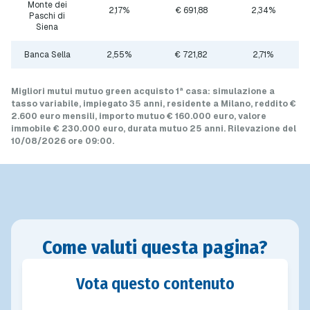
Monte dei
2,17%
€ 691,88
2,34%
Paschi di
Siena
Banca Sella
2,55%
€ 721,82
2,71%
Migliori mutui mutuo green acquisto 1ª casa
: simulazione a
tasso variabile
, impiegato 35 anni, residente a Milano, reddito €
2.600 euro mensili, importo mutuo
€ 160.000 euro
, valore
immobile
€ 230.000 euro
, durata mutuo
25 anni
.
Rilevazione del
10/08/2026 ore 09:00
.
Come valuti questa pagina?
Vota questo contenuto