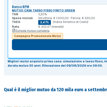
Banco BPM
MUTUO CASA TASSO FISSO FINITO GREEN
TAN
3,20%
Spese iniziali
Istruttoria: € 1.000,00
Perizia: € 320,00
TAEG
(Indice Sintetico di Costo)
3,47%
Rata
€ 432,47 (mensile)
Scheda mutuo completa
Campagna Promozionale Mutui
Migliori mutui acquisto prima casa
: simulazione a
tasso fisso
, 
durata mutuo
30 anni
.
Rilevazione del 09/08/2026 ore 09:00
.
Qual è il miglior mutuo da 120 mila euro a settemb