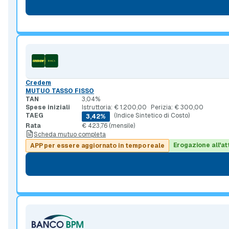
Credem
MUTUO TASSO FISSO
TAN
3,04%
Spese iniziali
Istruttoria: € 1.200,00
Perizia: € 300,00
TAEG
(Indice Sintetico di Costo)
3,42%
Rata
€ 423,76 (mensile)
Scheda mutuo completa
Erogazione all'at
APP per essere aggiornato in tempo reale