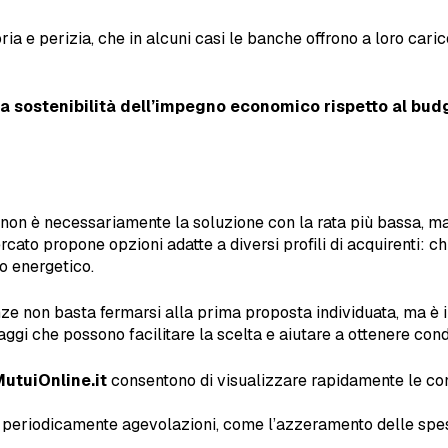
ria e perizia, che in alcuni casi le banche offrono a loro caric
la sostenibilità dell’impegno economico
rispetto al bud
non è necessariamente la soluzione con la rata più bassa, m
ercato propone opzioni adatte a diversi profili di acquirenti: chi
io energetico.
nze non basta fermarsi alla prima proposta individuata, ma è
gi che possono facilitare la scelta e aiutare a ottenere cond
utuiOnline.it
consentono di visualizzare rapidamente le con
eriodicamente agevolazioni, come l’azzeramento delle spese d