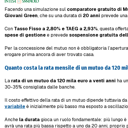
Facendo una simulazione sul
comparatore gratuito di Mu
Giovani Green
, che su una durata di
20 anni
prevede una 
Con
Tasso Fisso a 2,80% e TAEG a 2,93%
, questa offer
spese di gestione
e prevede
sospensione gratuita delle
Per la concessione del mutuo non è obbligatoria l’apertura
erogare prima ancora di aver trovato casa.
Quanto costa la rata mensile di un mutuo da 120 mi
La
rata di un mutuo da 120 mila euro a venti anni
ha un
30-35% consigliata dalle banche.
Il costo effettivo della rata di un mutuo dipende tuttavia da d
variabile
è inizialmente più basso ma esposto a oscillazion
Anche
la durata
gioca un ruolo fondamentale: più lungo è l
avrà una rata più bassa rispetto a uno da 20 anni, proprio 