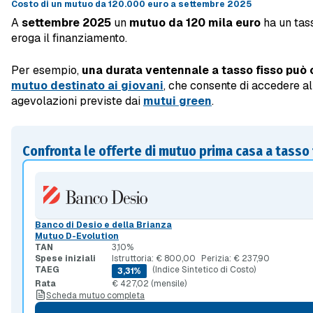
Costo di un mutuo da 120.000 euro a settembre 2025
A
settembre 2025
un
mutuo da 120 mila euro
ha un tass
eroga il finanziamento.
Per esempio,
una durata ventennale a tasso fisso può 
mutuo destinato ai giovani
, che consente di accedere a
agevolazioni previste dai
mutui green
.
Confronta le offerte di mutuo prima casa a tasso 
Banco di Desio e della Brianza
Mutuo D-Evolution
TAN
3,10%
Spese iniziali
Istruttoria: € 800,00
Perizia: € 237,90
TAEG
(Indice Sintetico di Costo)
3,31%
Rata
€ 427,02 (mensile)
Scheda mutuo completa