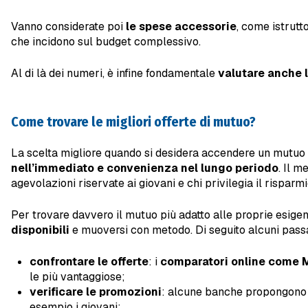
Vanno considerate poi
le spese accessorie
, come istrutto
che incidono sul budget complessivo.
Al di là dei numeri, è infine fondamentale
valutare anche 
Come trovare le migliori offerte di mutuo?
La scelta migliore quando si desidera accendere un mutuo 
nell’immediato e convenienza nel lungo periodo
. Il m
agevolazioni riservate ai giovani e chi privilegia il risparm
Per trovare davvero il mutuo più adatto alle proprie esige
disponibili
e muoversi con metodo. Di seguito alcuni passag
confrontare le offerte
: i
comparatori online come M
le più vantaggiose;
verificare le promozioni
: alcune banche propongono p
esempio i giovani;