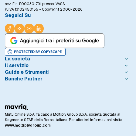
sez. E n. E000301791 presso IVASS
P. IVA 13102450155 - Copyright 2000-2026
Seguici Su
La società
Il servizio
Chi è MutuiOnline.it
Guide e Strumenti
Contatta MutuiOnline.it
Come Funziona
Banche Partner
Opinioni degli Utenti
Condizioni di Utilizzo
Guide Mutui
Notizie Mutui
Informativa Trasparenza
I Migliori Mutui
Intesa Sanpaolo
Redazione MutuiOnline.it
Reclami Consumatori
Introduzione ai Mutui
Monte dei Paschi di Siena
Linee guida editoriali
Privacy
Mutuo 100 prima casa
BNL - BNP Paribas
Rassegna Stampa
Informativa Cookie
Calcolo Rata Mutuo
BPER Banca
Lavora con Noi
Preferenze Cookie
Osservatorio Tassi
Webank
MutuiOnline S.p.A. fa capo a Moltiply Group S.p.A., società quotata al
Abbatti il costo del mutuo con la surroga
Investor Relations
Privacy Banche Partner
Domande Frequenti
CheBanca!
Segmento STAR della Borsa Italiana. Per ulteriori informazioni, visita
Mutui Casa
Glossario Mutui
Crédit Agricole Italia
www.moltiplygroup.com
Fai subito un preventivo
Mutui Surroga
EURIBOR®
Unicredit