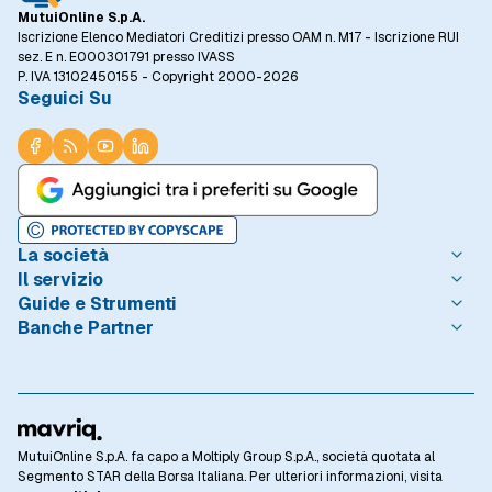
MutuiOnline S.p.A.
Iscrizione Elenco Mediatori Creditizi presso OAM n. M17 - Iscrizione RUI
sez. E n. E000301791 presso IVASS
P. IVA 13102450155 - Copyright 2000-2026
Seguici Su
La società
Il servizio
Chi è MutuiOnline.it
Guide e Strumenti
Contatta MutuiOnline.it
Come Funziona
Banche Partner
Opinioni degli Utenti
Condizioni di Utilizzo
Guide Mutui
Notizie Mutui
Informativa Trasparenza
I Migliori Mutui
Intesa Sanpaolo
Redazione MutuiOnline.it
Reclami Consumatori
Introduzione ai Mutui
Monte dei Paschi di Siena
Linee guida editoriali
Privacy
Mutuo 100 prima casa
BNL - BNP Paribas
Rassegna Stampa
Informativa Cookie
Calcolo Rata Mutuo
BPER Banca
Lavora con Noi
Preferenze Cookie
Osservatorio Tassi
Webank
MutuiOnline S.p.A. fa capo a Moltiply Group S.p.A., società quotata al
Acquista la casa dei tuoi sogni con un mutuo
Investor Relations
Privacy Banche Partner
Domande Frequenti
CheBanca!
Segmento STAR della Borsa Italiana. Per ulteriori informazioni, visita
Mutui Casa
Glossario Mutui
Crédit Agricole Italia