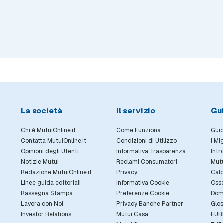
La società
Il servizio
Gu
Chi è MutuiOnline.it
Come Funziona
Guid
Contatta MutuiOnline.it
Condizioni di Utilizzo
I Mi
Opinioni degli Utenti
Informativa Trasparenza
Intr
Notizie Mutui
Reclami Consumatori
Mut
Redazione MutuiOnline.it
Privacy
Calc
Linee guida editoriali
Informativa Cookie
Osse
Rassegna Stampa
Preferenze Cookie
Dom
Lavora con Noi
Privacy Banche Partner
Glos
Investor Relations
Mutui Casa
EUR