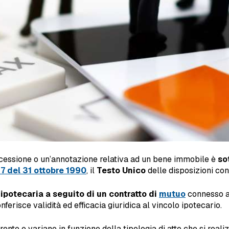
cessione o un’annotazione relativa ad un bene immobile è
sot
47 del 31 ottobre 1990
, il
Testo Unico
delle disposizioni con
 ipotecaria a seguito di un contratto di
mutuo
connesso al
nferisce validità ed efficacia giuridica al vincolo ipotecario.
ente e variano in funzione della tipologia di atto che si reali