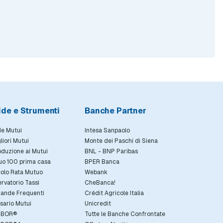
ide e Strumenti
Banche Partner
e Mutui
Intesa Sanpaolo
gliori Mutui
Monte dei Paschi di Siena
oduzione ai Mutui
BNL - BNP Paribas
uo 100 prima casa
BPER Banca
olo Rata Mutuo
Webank
rvatorio Tassi
CheBanca!
ande Frequenti
Crédit Agricole Italia
sario Mutui
Unicredit
IBOR®
Tutte le Banche Confrontate