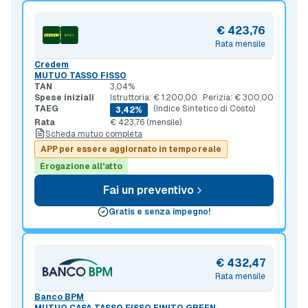
€ 423,76
Rata mensile
Credem
MUTUO TASSO FISSO
TAN
3,04%
Spese iniziali
Istruttoria: € 1.200,00
Perizia: € 300,00
TAEG
(Indice Sintetico di Costo)
3,42%
Rata
€ 423,76 (mensile)
Scheda mutuo completa
APP per essere aggiornato in tempo reale
Erogazione all'atto
Fai un preventivo
Gratis e senza impegno!
€ 432,47
Rata mensile
Banco BPM
MUTUO CASA TASSO FISSO FINITO GREEN