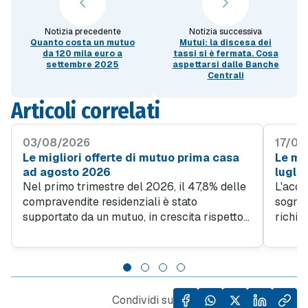
Notizia precedente
Notizia successiva
Quanto costa un mutuo
Mutui: la discesa dei
da 120 mila euro a
tassi si è fermata. Cosa
settembre 2025
aspettarsi dalle Banche
Centrali
Articoli correlati
03/08/2026
17/07
Le migliori offerte di mutuo prima casa
Le mig
ad agosto 2026
lugli
Nel primo trimestre del 2026, il 47,8% delle
L'acqu
compravendite residenziali è stato
sogno d
supportato da un mutuo, in crescita rispetto
richie
al 45% del quarto trimestre 2025. Questo
obiett
trend evidenzia quanto sia importante
giovan
l'accesso al credito per facilitare l'acquisto
da un l
di case, specialmente in un contesto in cui il
dall'al
prezzo al metro quadro degli immobili ha
Condividi su
registrato un incremento del 5,5% rispetto