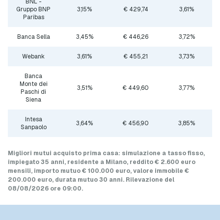
BNL -
Gruppo BNP
3,15%
€ 429,74
3,61%
Paribas
Banca Sella
3,45%
€ 446,26
3,72%
Webank
3,61%
€ 455,21
3,73%
Banca
Monte dei
3,51%
€ 449,60
3,77%
Paschi di
Siena
Intesa
3,64%
€ 456,90
3,85%
Sanpaolo
Migliori mutui acquisto prima casa
: simulazione a
tasso fisso
,
impiegato 35 anni, residente a Milano, reddito € 2.600 euro
mensili, importo mutuo
€ 100.000 euro
, valore immobile
€
200.000 euro
, durata mutuo
30 anni
.
Rilevazione del
08/08/2026 ore 09:00
.