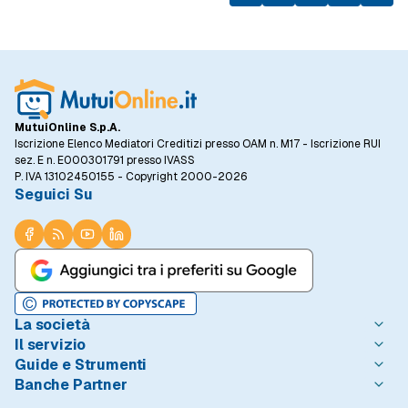
allo stesso periodo dell'anno precedente.
MutuiOnline S.p.A.
Iscrizione Elenco Mediatori Creditizi presso OAM n. M17 - Iscrizione RUI
sez. E n. E000301791 presso IVASS
P. IVA 13102450155 - Copyright 2000-2026
Seguici Su
La società
Il servizio
Chi è MutuiOnline.it
Guide e Strumenti
Contatta MutuiOnline.it
Come Funziona
Banche Partner
Opinioni degli Utenti
Condizioni di Utilizzo
Guide Mutui
Notizie Mutui
Informativa Trasparenza
I Migliori Mutui
Intesa Sanpaolo