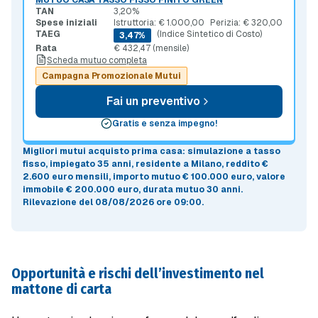
TAN
3,20%
Spese iniziali
Istruttoria: € 1.000,00
Perizia: € 320,00
TAEG
(Indice Sintetico di Costo)
3,47%
Rata
€ 432,47 (mensile)
Scheda mutuo completa
Campagna Promozionale Mutui
Fai un preventivo
Gratis e senza impegno!
Migliori mutui acquisto prima casa
: simulazione a
tasso
fisso
, impiegato 35 anni, residente a Milano, reddito €
2.600 euro mensili, importo mutuo
€ 100.000 euro
, valore
immobile
€ 200.000 euro
, durata mutuo
30 anni
.
Rilevazione del 08/08/2026 ore 09:00
.
Opportunità e rischi dell’investimento nel
mattone di carta