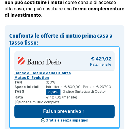
non può sostituire i mutui
come canale di accesso
alla casa, ma può costituire una
forma complementare
di investimento
.
Confronta le offerte di mutuo prima casa a
tasso fisso:
€ 427,02
Rata mensile
Banco di Desio e della Brianza
Mutuo D-Evolution
TAN
3,10%
Spese iniziali
Istruttoria: € 800,00
Perizia: € 237,90
TAEG
(Indice Sintetico di Costo)
3,31%
Rata
€ 427,02 (mensile)
Scheda mutuo completa
Fai un preventivo
Gratis e senza impegno!