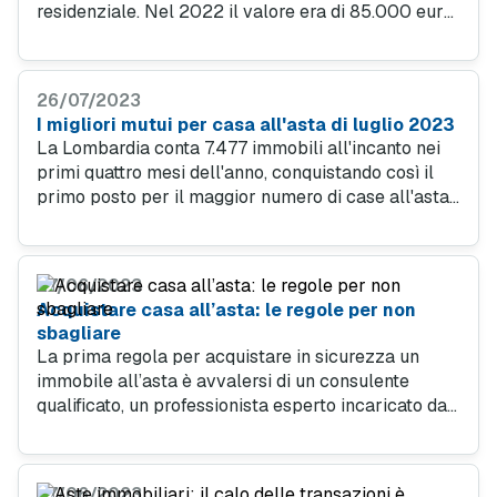
residenziale. Nel 2022 il valore era di 85.000 euro.
Nessuna variazione, invece, per l'offerta minima
media degli immobili non residenziali e dei terreni.
26/07/2023
I migliori mutui per casa all'asta di luglio 2023
La Lombardia conta 7.477 immobili all'incanto nei
primi quattro mesi dell'anno, conquistando così il
primo posto per il maggior numero di case all'asta.
In seconda posizione c'è la Sicilia, seguita dal Lazio.
27/06/2023
Acquistare casa all’asta: le regole per non
sbagliare
La prima regola per acquistare in sicurezza un
immobile all’asta è avvalersi di un consulente
qualificato, un professionista esperto incaricato dal
giudice che sia in grado di accompagnare
l’acquirente in ogni fase del processo di acquisto
all’asta.
07/06/2023