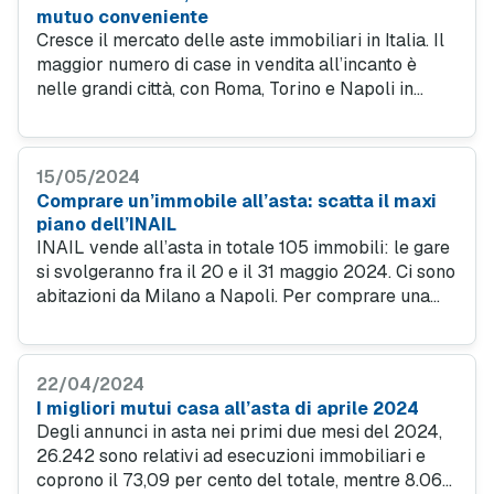
mutuo conveniente
Cresce il mercato delle aste immobiliari in Italia. Il
maggior numero di case in vendita all’incanto è
nelle grandi città, con Roma, Torino e Napoli in
testa. Ecco come trovare un mutuo con un tasso
conveniente per comprare casa all’asta a maggio
2024.
15/05/2024
Comprare un’immobile all’asta: scatta il maxi
piano dell’INAIL
INAIL vende all’asta in totale 105 immobili: le gare
si svolgeranno fra il 20 e il 31 maggio 2024. Ci sono
abitazioni da Milano a Napoli. Per comprare una
casa all’asta puoi ricorrere a un mutuo. Trova le
migliori offerte tra i partner.
22/04/2024
I migliori mutui casa all’asta di aprile 2024
Degli annunci in asta nei primi due mesi del 2024,
26.242 sono relativi ad esecuzioni immobiliari e
coprono il 73,09 per cento del totale, mentre 8.069