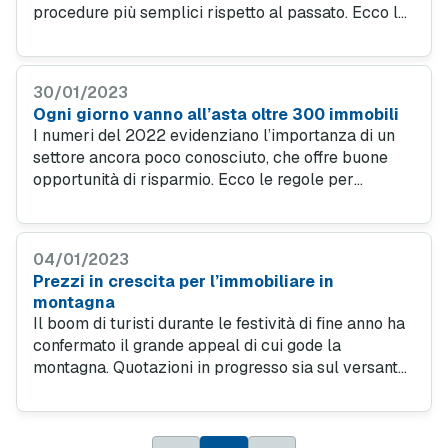
procedure più semplici rispetto al passato. Ecco le
regole principali per prendervi parte e gli errori da
evitare.
30/01/2023
Ogni giorno vanno all’asta oltre 300 immobili
I numeri del 2022 evidenziano l’importanza di un
settore ancora poco conosciuto, che offre buone
opportunità di risparmio. Ecco le regole per
partecipare e gli aspetti da considerare per evitare
brutte sorprese.
04/01/2023
Prezzi in crescita per l’immobiliare in
montagna
Il boom di turisti durante le festività di fine anno ha
confermato il grande appeal di cui gode la
montagna. Quotazioni in progresso sia sul versante
degli acquisti, sia soprattutto delle locazioni. Meglio
le Alpi degli Appennini.