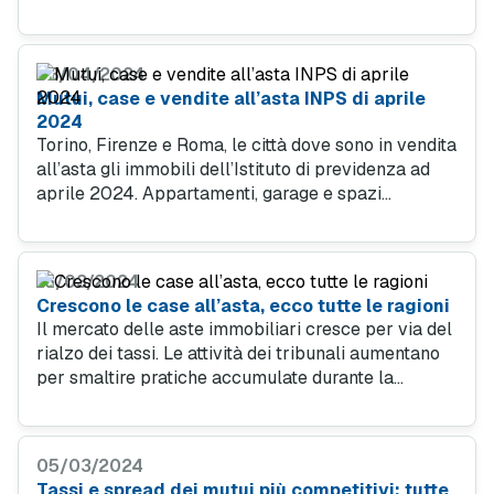
fanno riferimento a procedure concorsuali e
rappresentano il 22,48 per cento del campione.
03/04/2024
Mutui, case e vendite all’asta INPS di aprile
2024
Torino, Firenze e Roma, le città dove sono in vendita
all’asta gli immobili dell’Istituto di previdenza ad
aprile 2024. Appartamenti, garage e spazi
commerciali le opportunità di acquisto. Trova un
mutuo che ti faccia risparmiare sulla rata.
16/03/2024
Crescono le case all’asta, ecco tutte le ragioni
Il mercato delle aste immobiliari cresce per via del
rialzo dei tassi. Le attività dei tribunali aumentano
per smaltire pratiche accumulate durante la
pandemia. La procedura delle aste online è sempre
più diffusa.
05/03/2024
Tassi e spread dei mutui più competitivi: tutte