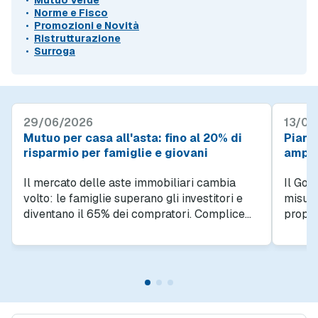
Mutuo Verde
Norme e Fisco
Promozioni e Novità
Ristrutturazione
Surroga
29/06/2026
13/01
Mutuo per casa all'asta: fino al 20% di
Piano
risparmio per famiglie e giovani
amplia
Il mercato delle aste immobiliari cambia
Il Gov
volto: le famiglie superano gli investitori e
misure
diventano il 65% dei compratori. Complice
propri
un risparmio medio del 20%, comprare casa
sopratt
all'asta si afferma come la soluzione per i
fasce 
giovani che sognano la prima casa. Un
quadro
mutuo per casa all'asta oggi è più
europe
accessibile.