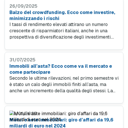
26/09/2025
Balzo del crowdfunding. Ecco come investire,
minimizzando i rischi
I tassi di rendimento elevati attirano un numero
crescente di risparmiatori italiani, anche in una
prospettiva di diversificazione degli investimenti.
Ma la carenza di liquidità è un fattore di rischio da
soppesare. Ecco come muoversi e quali criteri
considerare nella relazione con il mutuo.
31/07/2025
Immobili all’asta? Ecco come va il mercato e
come partecipare
Secondo le ultime rilevazioni, nel primo semestre vi
è stato un calo degli immobili finiti all’asta, ma
anche un incremento della qualità degli stessi. La
condizione favorevole dei tassi, dopo i tagli da
parte della BCE, promette di spingere la
partecipazione degli italiani alle gare.
09/01/2025
Mutui e aste immobiliari: giro d’affari da 19,6
miliardi di euro nel 2024