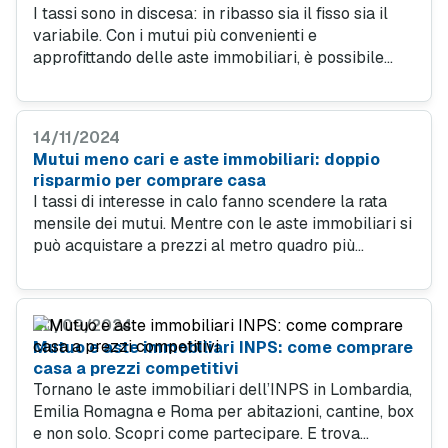
I tassi sono in discesa: in ribasso sia il fisso sia il
variabile. Con i mutui più convenienti e
approfittando delle aste immobiliari, è possibile
acquistare una casa risparmiando sul prezzo, più
basso rispetto ai listini del mercato standard.
14/11/2024
Mutui meno cari e aste immobiliari: doppio
risparmio per comprare casa
I tassi di interesse in calo fanno scendere la rata
mensile dei mutui. Mentre con le aste immobiliari si
può acquistare a prezzi al metro quadro più
convenienti rispetto a quelli di mercato. A
novembre, l’INPS vende appartamenti, box, negozi
e uffici.
20/09/2024
Mutuo e aste immobiliari INPS: come comprare
casa a prezzi competitivi
Tornano le aste immobiliari dell’INPS in Lombardia,
Emilia Romagna e Roma per abitazioni, cantine, box
e non solo. Scopri come partecipare. E trova