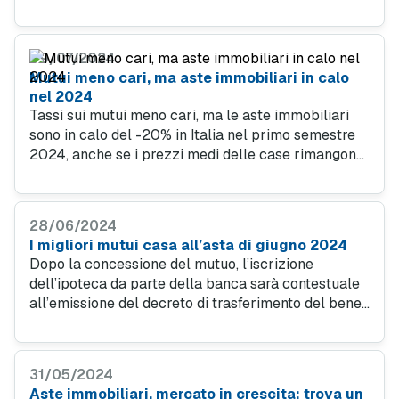
un’offerta mutuo casa all'asta conveniente per te a
settembre 2024.
09/07/2024
Mutui meno cari, ma aste immobiliari in calo
nel 2024
Tassi sui mutui meno cari, ma le aste immobiliari
sono in calo del -20% in Italia nel primo semestre
2024, anche se i prezzi medi delle case rimangono
stabili. Se sei interessato ad acquistare
un’abitazione, ecco come trovare le offerte mutuo
convenienti.
28/06/2024
I migliori mutui casa all’asta di giugno 2024
Dopo la concessione del mutuo, l’iscrizione
dell’ipoteca da parte della banca sarà contestuale
all’emissione del decreto di trasferimento del bene
decisa dal giudice del Tribunale di competenza
dell’asta.
31/05/2024
Aste immobiliari, mercato in crescita: trova un