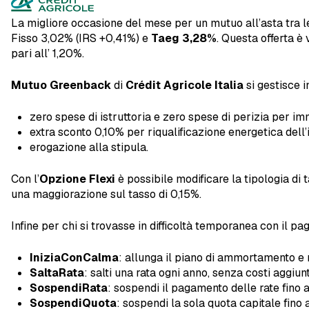
La migliore occasione del mese per un mutuo all’asta tra 
Fisso 3,02% (IRS +0,41%) e
Taeg 3,28%
. Questa offerta è
pari all’ 1,20%.
Mutuo Greenback
di
Crédit Agricole Italia
si gestisce in
zero spese di istruttoria e zero spese di perizia per im
extra sconto 0,10% per riqualificazione energetica dell
erogazione alla stipula.
Con l’
Opzione Flexi
è possibile modificare la tipologia di 
una maggiorazione sul tasso di 0,15%.
Infine per chi si trovasse in difficoltà temporanea con il p
IniziaConCalma
: allunga il piano di ammortamento e r
SaltaRata
: salti una rata ogni anno, senza costi aggiunt
SospendiRata
: sospendi il pagamento delle rate fino 
SospendiQuota
: sospendi la sola quota capitale fin