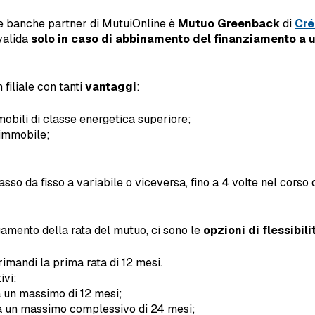
le banche partner di MutuiOnline è
Mutuo Greenback
di
Cré
 valida
solo in caso di abbinamento del finanziamento a u
 filiale con tanti
vantaggi
:
mobili di classe energetica superiore;
’immobile;
tasso da fisso a variabile o viceversa, fino a 4 volte nel cors
agamento della rata del mutuo, ci sono le
opzioni di flessibili
imandi la prima rata di 12 mesi.
ivi;
a un massimo di 12 mesi;
o a un massimo complessivo di 24 mesi;