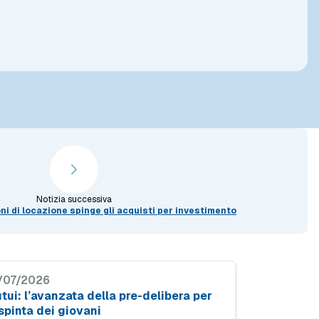
Notizia successiva
i di locazione spinge gli acquisti per investimento
/07/2026
29/06/2026
tui: l’avanzata della pre-delibera per
Mutuo per ca
 spinta dei giovani
risparmio pe