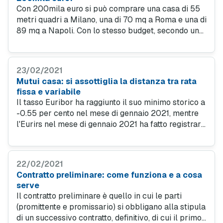
Con 200mila euro si può comprare una casa di 55
metri quadri a Milano, una di 70 mq a Roma e una di
89 mq a Napoli. Con lo stesso budget, secondo una
ricerca di Tecnocasa, lo spazio si restringe se il
target dell’acquirente è in centro città.
23/02/2021
Mutui casa: si assottiglia la distanza tra rata
fissa e variabile
Il tasso Euribor ha raggiunto il suo minimo storico a
-0.55 per cento nel mese di gennaio 2021, mentre
l'Eurirs nel mese di gennaio 2021 ha fatto registrare
0,08 per cento. Le rate dei mutui sono sempre più
vantaggiose e gli indici sempre ai minimi.
22/02/2021
Contratto preliminare: come funziona e a cosa
serve
Il contratto preliminare è quello in cui le parti
(promittente e promissario) si obbligano alla stipula
di un successivo contratto, definitivo, di cui il primo