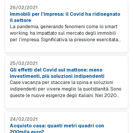
26/02/2021
Immobili per l’impresa: il Covid ha ridisegnato
il settore
La pandemia, generando fenomeni come lo smart
working, ha impattato sul mercato degli immobili
per l’impresa. Significativa la pressione esercitata
sui prezzi e sugli affitti. Tiene solo il settore della
logistica, grazie al boom dell’ecommerce.
25/02/2021
Gli effetti del Covid sul mattone: meno
investimenti, più soluzioni indipendenti
Case vacanza per staccare la spina e soluzioni
indipendenti per vivere meglio la quotidianità. Sono
queste le nuove esigenze degli italiani. Nel 2020
abbiamo assistito ad un aumento di acquisti di case
ampie e con spazi esterni.
24/02/2021
Acquisto casa: quanti metri quadri con
200mila euro?