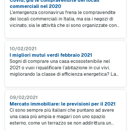
Covid, giù le compravendite dei locali
commerciali nel 2020
L'emergenza coronavirus frena le compravendite
dei locali commerciali in Italia, ma sia i negozi di
vicinato, sia le attività che si sono organizzate con
e-commerce e delivery, resistono e vanno avanti.
10/02/2021
I migliori mutui verdi febbraio 2021
Sogni di comprare una casa ecosostenibile nel
2021 o vuoi riqualificare l’abitazione in cui vivi,
migliorando la classe di efficienza energetica? La
scelta giusta è accendere un mutuo green. I tassi di
interesse sono più convenienti.
09/02/2021
Mercato immobiliare: le previsioni per il 2021
Ci sono sempre più italiani che puntano ad avere
una casa più ampia e magari con uno spazio
esterno, come un terrazzo se non addirittura un
giardino. Gli esperti prevedono per il 2021 un