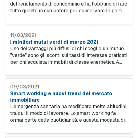
del regolamento di condominio e ha l'obbligo di fare
tutto quanto in suo potere per conservare le parti
comuni in uno stato decoroso. Durata dell’incarico,
nomina e revoca per gravi irregolarità.
11/03/2021
I migliori mutui verdi di marzo 2021
Uno dei vantaggi più diffusi di chi sceglie un mutuo
"verde" sono gli sconti sui tassi di interesse praticati
per chi acquista immobili di classe energetica A
oppure B. Qui vediamo le migliori occasioni sul
mercato secondo la classifica di MutuiOnline.it.
09/03/2021
Smart working e nuovi trend del mercato
immobiliare
L'emergenza sanitaria ha modificato molte abitudini,
tra cui il modo di lavorare. Lo smart working fa
ormai parte della quotidianità, e questa modalità di
lavoro sta facendo aumentare le compravendite di
immobili nei luoghi di vacanza.