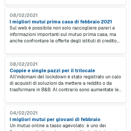
aumento delle compravendite e prezzi ancora in
calo.
08/02/2021
I migliori mutui prima casa di febbraio 2021
Sul web è possibile non solo raccogliere pareri e
informazioni importanti sul mutuo prima casa, ma
anche confrontare le offerte degli istituti di credito,
così da scegliere la soluzione migliore per ogni
situazione differente.
08/02/2021
Coppie e single pazzi per il trilocale
All'indomani del lockdown è stato registrato un calo
di acquisti di soluzioni da mettere a reddito o da
trasformare in B&B. Al contrario sono aumentate le
compravendite di case vacanza. Un effetto delle
restrizioni vissute la scorsa primavera.
04/02/2021
I migliori mutui per giovani di febbraio
Un mutuo online a tasso agevolato: è uno dei