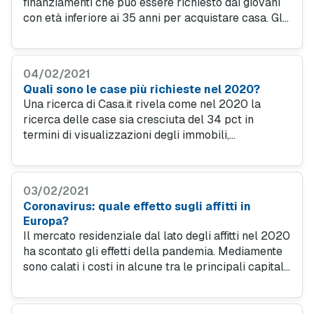
finanziamenti che può essere richiesto dai giovani
con età inferiore ai 35 anni per acquistare casa. Gli
under 35 possono beneficiare di tanti vantaggi
fiscali.
04/02/2021
Quali sono le case più richieste nel 2020?
Una ricerca di Casa.it rivela come nel 2020 la
ricerca delle case sia cresciuta del 34 pct in
termini di visualizzazioni degli immobili,
performance più che doppia rispetto all’anno
precedente, nonostante l’effetto pandemia.
03/02/2021
Coronavirus: quale effetto sugli affitti in
Europa?
Il mercato residenziale dal lato degli affitti nel 2020
ha scontato gli effetti della pandemia. Mediamente
sono calati i costi in alcune tra le principali capitali
europee, meno che a Berlino. Segno negativo anche
a Milano.