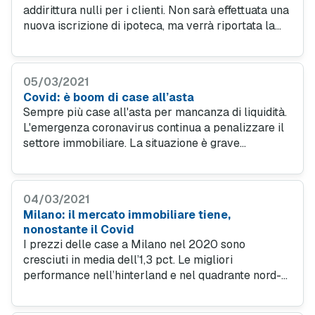
addirittura nulli per i clienti. Non sarà effettuata una
nuova iscrizione di ipoteca, ma verrà riportata la
variazione direttamente tramite un'annotazione da
parte di un notaio.
05/03/2021
Covid: è boom di case all’asta
Sempre più case all'asta per mancanza di liquidità.
L'emergenza coronavirus continua a penalizzare il
settore immobiliare. La situazione è grave
soprattutto nel Mezzogiorno: le aste risultano
triplicate nelle isole.
04/03/2021
Milano: il mercato immobiliare tiene,
nonostante il Covid
I prezzi delle case a Milano nel 2020 sono
cresciuti in media dell’1,3 pct. Le migliori
performance nell’hinterland e nel quadrante nord-
est. In lieve calo le quotazioni nel centro città. È
quanto emerge da una ricerca della Camera di