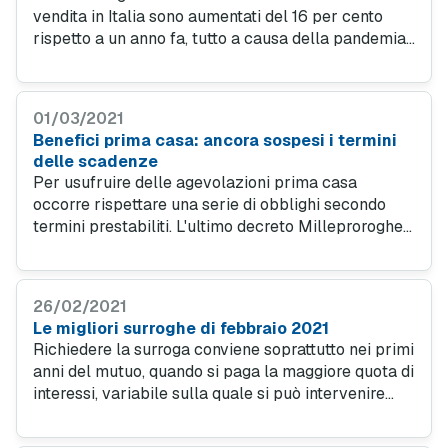
vendita in Italia sono aumentati del 16 per cento
rispetto a un anno fa, tutto a causa della pandemia.
La crisi più grave ha toccato l’ambito turistico e il
settore del commercio.
01/03/2021
Benefici prima casa: ancora sospesi i termini
delle scadenze
Per usufruire delle agevolazioni prima casa
occorre rispettare una serie di obblighi secondo
termini prestabiliti. L'ultimo decreto Milleproroghe
sospende quei termini e ne sposta la decorrenza a
partire dal primo gennaio 2023.
26/02/2021
Le migliori surroghe di febbraio 2021
Richiedere la surroga conviene soprattutto nei primi
anni del mutuo, quando si paga la maggiore quota di
interessi, variabile sulla quale si può intervenire
andando ad abbattere proprio questa parte di
costo.