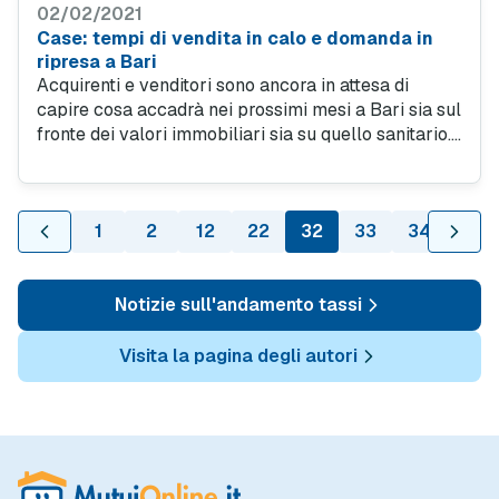
02/02/2021
Case: tempi di vendita in calo e domanda in
ripresa a Bari
Acquirenti e venditori sono ancora in attesa di
capire cosa accadrà nei prossimi mesi a Bari sia sul
fronte dei valori immobiliari sia su quello sanitario.
Oggi le quotazioni nel centro città sono in calo e il
mercato è più vivace nell'area Murattiana.
1
2
12
22
32
33
34
35
Notizie sull'andamento tassi
Visita la pagina degli autori