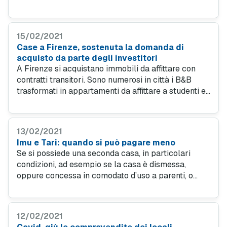
di riqualificazione energetica. La spesa può essere
affrontata anche con un mutuo ristrutturazione.
15/02/2021
Case a Firenze, sostenuta la domanda di
acquisto da parte degli investitori
A Firenze si acquistano immobili da affittare con
contratti transitori. Sono numerosi in città i B&B
trasformati in appartamenti da affittare a studenti e
imprenditori. Gli investitori, spesso, arrivano anche
da fuori regione.
13/02/2021
Imu e Tari: quando si può pagare meno
Se si possiede una seconda casa, in particolari
condizioni, ad esempio se la casa è dismessa,
oppure concessa in comodato d’uso a parenti, o
data in locazione a canone calmierato, la legge
consente una riduzione del carico fiscale sui tributi
Imu e Tari.
12/02/2021