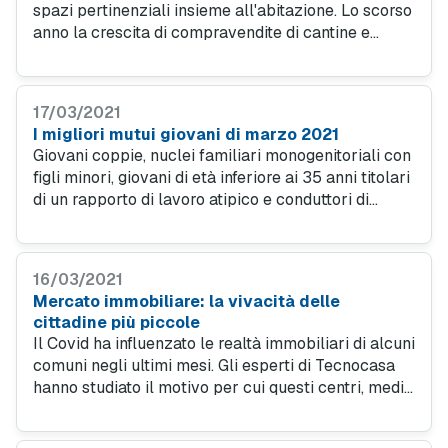
spazi pertinenziali insieme all'abitazione. Lo scorso
anno la crescita di compravendite di cantine e
soffitte è stata del 48,3 per cento. I risultati migliori
sono stati registrati nelle regioni del Nord.
17/03/2021
I migliori mutui giovani di marzo 2021
Giovani coppie, nuclei familiari monogenitoriali con
figli minori, giovani di età inferiore ai 35 anni titolari
di un rapporto di lavoro atipico e conduttori di
alloggi di proprietà degli Iacp possono accedere al
Fondo di Garanzia mutui prima casa.
16/03/2021
Mercato immobiliare: la vivacità delle
cittadine più piccole
Il Covid ha influenzato le realtà immobiliari di alcuni
comuni negli ultimi mesi. Gli esperti di Tecnocasa
hanno studiato il motivo per cui questi centri, medio
e piccoli, siano stati in grado di attirare nuovi
residenti, spesso a scapito delle metropoli.