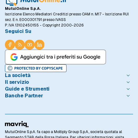
MutuiOnline S.p.A.
Iscrizione Elenco Mediatori Creditizi presso OAM n. M17 - Iscrizione RUI
sez. E n. E000301791 presso IVASS
P. IVA 13102450155 - Copyright 2000-2026
Seguici Su
La società
Il servizio
Chi è MutuiOnline.it
Guide e Strumenti
Contatta MutuiOnline.it
Come Funziona
Banche Partner
Opinioni degli Utenti
Condizioni di Utilizzo
Guide Mutui
Notizie Mutui
Informativa Trasparenza
I Migliori Mutui
Intesa Sanpaolo
Redazione MutuiOnline.it
Reclami Consumatori
Introduzione ai Mutui
Monte dei Paschi di Siena
Linee guida editoriali
Privacy
Mutuo 100 prima casa
BNL - BNP Paribas
Rassegna Stampa
Informativa Cookie
Calcolo Rata Mutuo
BPER Banca
Lavora con Noi
Preferenze Cookie
Osservatorio Tassi
Webank
MutuiOnline S.p.A. fa capo a Moltiply Group S.p.A., società quotata al
Investor Relations
Privacy Banche Partner
Domande Frequenti
CheBanca!
Segmento STAR della Borsa Italiana. Per ulteriori informazioni, visita