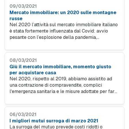
09/03/2021
Mercato immobiliare: un 2020 sulle montagne
russe
Nel 2020 l’attività sul mercato immobiliare italiano
è stata fortemente influenzata dal Covid: avvio
pesante con l’esplosione della pandemia,
tenuta parziale nel terzo trimestre e poi ancora in
discesa a causa della seconda ondata dei contagi.
08/03/2021
Giù il mercato immobiliare, momento giusto
per acquistare casa
Nel 2020, rispetto al 2019, abbiamo assistito ad
una contrazione di compravendite, complici
l'emergenza sanitaria e le misure adottate per far
fronte ai contagi. Il fenomeno ha interessato tutto il
territorio nazionale.
06/03/2021
I migliori mutui surroga di marzo 2021
La surroga del mutuo prevede costi ridotti o