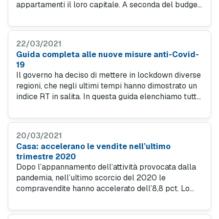
appartamenti il loro capitale. A seconda del budget
che si possiede sono diverse le forme di
investimento che si possono fare.
22/03/2021
Guida completa alle nuove misure anti-Covid-
19
Il governo ha deciso di mettere in lockdown diverse
regioni, che negli ultimi tempi hanno dimostrato un
indice RT in salita. In questa guida elenchiamo tutte
le regole da seguire secondo le fasce di colore.
20/03/2021
Casa: accelerano le vendite nell’ultimo
trimestre 2020
Dopo l’appannamento dell’attività provocata dalla
pandemia, nell’ultimo scorcio del 2020 le
compravendite hanno accelerato dell’8,8 pct. Lo
riporta l’Osservatorio del mercato immobiliare
dell’Agenzia delle Entrate.