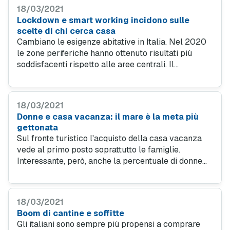
18/03/2021
Lockdown e smart working incidono sulle
scelte di chi cerca casa
Cambiano le esigenze abitative in Italia. Nel 2020
le zone periferiche hanno ottenuto risultati più
soddisfacenti rispetto alle aree centrali. Il
fenomeno è evidente soprattutto nelle grandi città,
come Milano e Napoli.
18/03/2021
Donne e casa vacanza: il mare è la meta più
gettonata
Sul fronte turistico l'acquisto della casa vacanza
vede al primo posto soprattutto le famiglie.
Interessante, però, anche la percentuale di donne
italiane che compra immobili al mare, al lago o in
montagna.
18/03/2021
Boom di cantine e soffitte
Gli italiani sono sempre più propensi a comprare