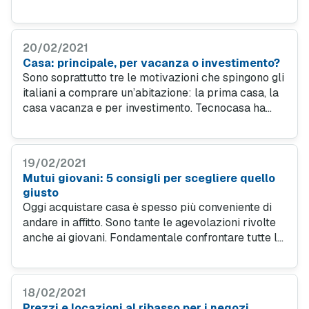
deve già prevedere il contenuto essenziale.
20/02/2021
Casa: principale, per vacanza o investimento?
Sono soprattutto tre le motivazioni che spingono gli
italiani a comprare un’abitazione: la prima casa, la
casa vacanza e per investimento. Tecnocasa ha
stilato una mappa di come questi trend siano
distribuiti nel Paese.
19/02/2021
Mutui giovani: 5 consigli per scegliere quello
giusto
Oggi acquistare casa è spesso più conveniente di
andare in affitto. Sono tante le agevolazioni rivolte
anche ai giovani. Fondamentale confrontare tutte le
proposte delle banche per scegliere la soluzione
più giusta.
18/02/2021
Prezzi e locazioni al ribasso per i negozi