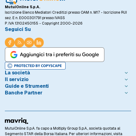
MutuiOnline S.p.A.
Iscrizione Elenco Mediatori Creditizi presso OAM n. M17 - Iscrizione RUI
sez. E n. E000301791 presso IVASS
P. IVA 13102450155 - Copyright 2000-2026
Seguici Su
La società
Il servizio
Chi è MutuiOnline.it
Guide e Strumenti
Contatta MutuiOnline.it
Come Funziona
Banche Partner
Opinioni degli Utenti
Condizioni di Utilizzo
Guide Mutui
Notizie Mutui
Informativa Trasparenza
I Migliori Mutui
Intesa Sanpaolo
Redazione MutuiOnline.it
Reclami Consumatori
Introduzione ai Mutui
Monte dei Paschi di Siena
Linee guida editoriali
Privacy
Mutuo 100 prima casa
BNL - BNP Paribas
Rassegna Stampa
Informativa Cookie
Calcolo Rata Mutuo
BPER Banca
Lavora con Noi
Preferenze Cookie
Osservatorio Tassi
Webank
MutuiOnline S.p.A. fa capo a Moltiply Group S.p.A., società quotata al
Investor Relations
Privacy Banche Partner
Domande Frequenti
CheBanca!
Segmento STAR della Borsa Italiana. Per ulteriori informazioni, visita