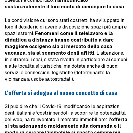
questa ha comportato,
ha modificato
sostanzialmente il loro modo di concepire la casa
.
La condivisione cui sono stati costretti ha sviluppato in
loro il desiderio di avere a disposizione spazi più ampi e
spazi esterni.
Fenomeni come il telelavoro e la
didattica a distanza hanno contribuito a dare
maggiore ossigeno sia al mercato della casa
vacanza, sia al segmento degli affitti
. L’attenzione,
in entrambi i casi, è stata rivolta in particolare ai comuni
e alle località sì turistiche, ma dotate anche di buoni
servizi e connessioni logistiche (determinante la
vicinanza a uscite autostradali).
L’offerta si adegua al nuovo concetto di casa
Si può dire che il Covid-19, modificando le aspirazioni
degli italiani e ‘costringendoli’ a scoprire le potenzialità
del web, ha reinventato il mercato immobiliare:
l’offerta
si sta adeguando rapidamente alla domanda e il
modo di cercare l’immobile si sposta sempre più