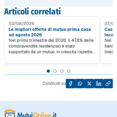
Articoli correlati
03/08/2026
07/07
Le migliori offerte di mutuo prima casa
Case v
ad agosto 2026
locali
Nel primo trimestre del 2026, il 47,8% delle
Nel 20
compravendite residenziali è stato
hanno 
supportato da un mutuo, in crescita rispetto
linea 
al 45% del quarto trimestre 2025. Questo
richies
trend evidenzia quanto sia importante
32,2% 
l'accesso al credito per facilitare l'acquisto
indipe
di case, specialmente in un contesto in cui il
osserv
prezzo al metro quadro degli immobili ha
di abi
Condividi su
registrato un incremento del 5,5% rispetto
che si
allo stesso periodo dell'anno precedente.
immobi
spazi e
delle 