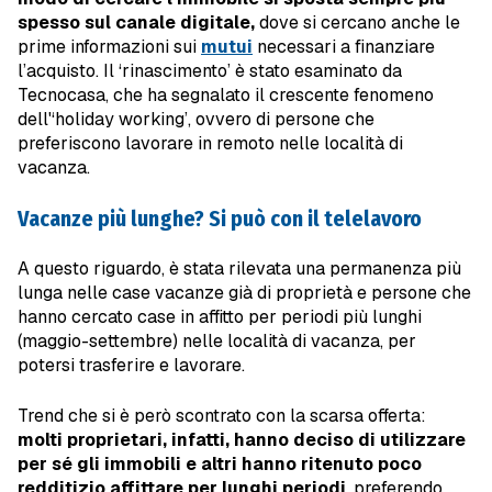
spesso sul canale digitale,
dove si cercano anche le
prime informazioni sui
mutui
necessari a finanziare
l’acquisto. Il ‘rinascimento’ è stato esaminato da
Tecnocasa, che ha segnalato il crescente fenomeno
dell'‘holiday working’, ovvero di persone che
preferiscono lavorare in remoto nelle località di
vacanza.
Vacanze più lunghe? Si può con il telelavoro
A questo riguardo, è stata rilevata una permanenza più
lunga nelle case vacanze già di proprietà e persone che
hanno cercato case in affitto per periodi più lunghi
(maggio-settembre) nelle località di vacanza, per
potersi trasferire e lavorare.
Trend che si è però scontrato con la scarsa offerta:
molti proprietari, infatti, hanno deciso di utilizzare
per sé gli immobili e altri hanno ritenuto poco
redditizio affittare per lunghi periodi
, preferendo