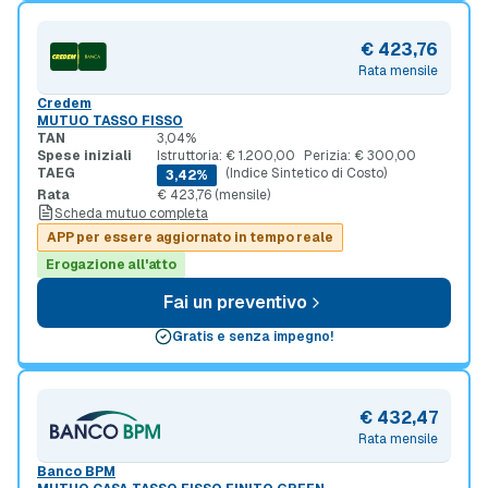
€ 423,76
Rata mensile
Credem
MUTUO TASSO FISSO
TAN
3,04%
Spese iniziali
Istruttoria: € 1.200,00
Perizia: € 300,00
TAEG
(Indice Sintetico di Costo)
3,42%
Rata
€ 423,76 (mensile)
Scheda mutuo completa
APP per essere aggiornato in tempo reale
Erogazione all'atto
Fai un preventivo
Gratis e senza impegno!
€ 432,47
Rata mensile
Banco BPM