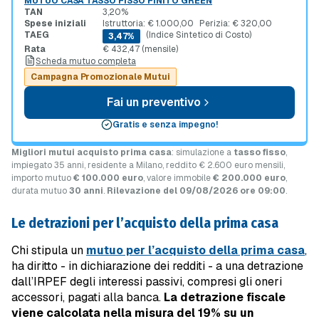
MUTUO CASA TASSO FISSO FINITO GREEN
TAN
3,20%
Spese iniziali
Istruttoria: € 1.000,00
Perizia: € 320,00
TAEG
(Indice Sintetico di Costo)
3,47%
Rata
€ 432,47 (mensile)
Scheda mutuo completa
Campagna Promozionale Mutui
Fai un preventivo
Gratis e senza impegno!
Migliori mutui acquisto prima casa
: simulazione a
tasso fisso
,
impiegato 35 anni, residente a Milano, reddito € 2.600 euro mensili,
importo mutuo
€ 100.000 euro
, valore immobile
€ 200.000 euro
,
durata mutuo
30 anni
.
Rilevazione del 09/08/2026 ore 09:00
.
Le detrazioni per l’acquisto della prima casa
Chi stipula un
mutuo per l’acquisto della prima casa
,
ha diritto - in dichiarazione dei redditi - a una detrazione
dall’IRPEF degli interessi passivi, compresi gli oneri
accessori, pagati alla banca.
La detrazione fiscale
viene calcolata nella misura del 19% su un