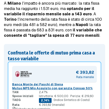
A
Milano
l'impatto è ancora più marcato: la rata fissa
media ha raggiunto i 1.531 euro, ma
optando per il
variabile il risparmio mensile sale a 143 euro
. A
Torino
l'incremento della rata fissa è stato di circa 100
euro medi (da 481 a 582 euro), mentre a
Napoli
la rata
fissa è passata da 683 a 831 euro, con
il variabile che
consente di "tagliare" la spesa di 77 euro mensili
.
Confronta le offerte di mutuo prima casa a
tasso variabile
€ 393,82
Rata mensile
Banca Monte dei Paschi di Siena
Mutuo MPS Mio Acquisto con garanzia Consap 50%
TAN
2,47%
Spese iniziali
Istruttoria: € 500,00
Perizia: € 219,60
TAEG
(Indice Sintetico di Costo)
2,74%
Rata
€ 393,82 (mensile)
Scheda mutuo completa