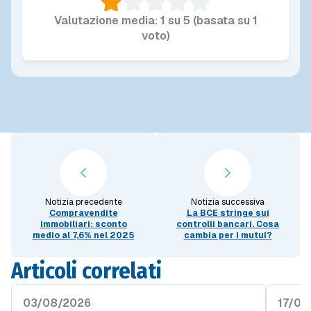
Valutazione media: 1 su 5 (basata su 1
voto)
Notizia precedente
Notizia successiva
Compravendite
La BCE stringe sui
immobiliari: sconto
controlli bancari. Cosa
medio al 7,6% nel 2025
cambia per i mutui?
Articoli correlati
03/08/2026
17/07