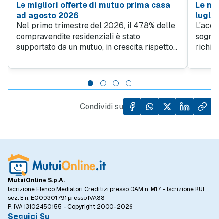
Le migliori offerte di mutuo prima casa
Le mig
ad agosto 2026
lugli
Nel primo trimestre del 2026, il 47,8% delle
L'acqu
compravendite residenziali è stato
sogno d
supportato da un mutuo, in crescita rispetto
richie
al 45% del quarto trimestre 2025. Questo
obiett
trend evidenzia quanto sia importante
giovan
l'accesso al credito per facilitare l'acquisto
da un l
di case, specialmente in un contesto in cui il
dall'al
prezzo al metro quadro degli immobili ha
Condividi su
registrato un incremento del 5,5% rispetto
allo stesso periodo dell'anno precedente.
MutuiOnline S.p.A.
Iscrizione Elenco Mediatori Creditizi presso OAM n. M17 - Iscrizione RUI
sez. E n. E000301791 presso IVASS
P. IVA 13102450155 - Copyright 2000-2026
Seguici Su