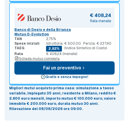
€ 408,24
Rata mensile
Banco di Desio e della Brianza
Mutuo D-Evolution
TAN
2,75%
Spese iniziali
Istruttoria: € 500,00
Perizia: € 237,90
TAEG
(Indice Sintetico di Costo)
2,92%
Rata
€ 408,24 (mensile)
Scheda mutuo completa
Fai un preventivo
Gratis e senza impegno!
Migliori mutui acquisto prima casa
: simulazione a
tasso
variabile
, impiegato 35 anni, residente a Milano, reddito €
2.600 euro mensili, importo mutuo
€ 100.000 euro
, valore
immobile
€ 200.000 euro
, durata mutuo
30 anni
.
Rilevazione del 08/08/2026 ore 09:00
.