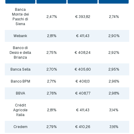
Banca
Monte dei
2,47%
€ 393,82
2,74%
Paschi di
Siena
Webank
2,81%
€ 411,43
2,90%
Banco di
Desio e della
2,75%
€ 408,24
2,92%
Brianza
Banca Sella
2,70%
€ 405,60
2,95%
Banco BPM
2,71%
€ 406,13
2,96%
BBVA
2,76%
€ 408,77
2,98%
Crédit
Agricole
2,81%
€ 411,43
3,14%
Italia
Credem
2,79%
€ 410,26
3,16%