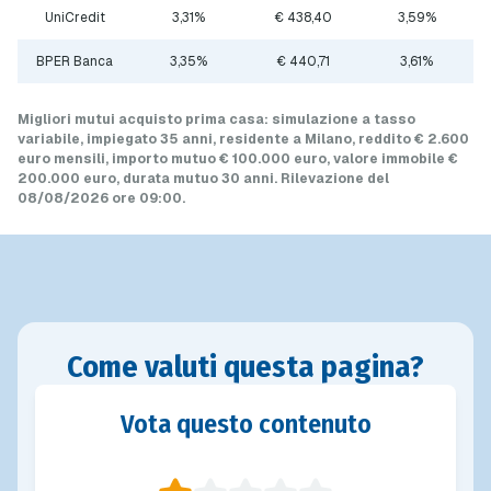
UniCredit
3,31%
€ 438,40
3,59%
BPER Banca
3,35%
€ 440,71
3,61%
Migliori mutui acquisto prima casa
: simulazione a
tasso
variabile
, impiegato 35 anni, residente a Milano, reddito € 2.600
euro mensili, importo mutuo
€ 100.000 euro
, valore immobile
€
200.000 euro
, durata mutuo
30 anni
.
Rilevazione del
08/08/2026 ore 09:00
.
Come valuti questa pagina?
Vota questo contenuto