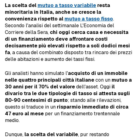
La scelta del
mutuo a tasso variabile
resta
minoritaria in Italia, anche se cresce la
convenienza rispetto
al
mutuo a tasso fisso
.
Secondo l'analisi del settimanale L'Economia del
Corriere della Sera,
chi oggi cerca casa e necessita
di un finanziamento deve affrontare costi
decisamente più elevati rispetto a soli dodici mesi
fa
, a causa del combinato disposto tra rincaro dei prezzi
delle abitazioni e aumento dei tassi fissi.
Gli analisti hanno simulato l'
acquisto di un immobile
nelle quattro principali città italiane
con un
mutuo a
30 anni per il 70% del valore
dell'asset. Oggi
il
divario tra le due tipologie di tasso si attesta sugli
80-90 centesimi di punto
; stando alle rilevazioni,
questo si traduce in un
risparmio immediato di circa
47 euro al mese
per un finanziamento trentennale
medio.
Dunque,
la scelta del variabile
, pur restando