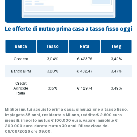
Le offerte di mutuo prima casa a tasso fisso oggi
Banca
Tasso
Rata
Taeg
Credem
3,04%
€ 423,76
3,42%
Banco BPM
3,20%
€ 432,47
3,47%
Crédit
Agricole
3,15%
€ 429,74
3,49%
Italia
Migliori mutui acquisto prima casa
: simulazione a
tasso fisso
,
impiegato 35 anni, residente a Milano, reddito € 2.600 euro
mensili, importo mutuo
€ 100.000 euro
, valore immobile
€
200.000 euro
, durata mutuo
30 anni
.
Rilevazione del
06/08/2026 ore 09:00
.