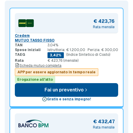
€ 423,76
Rata mensile
Credem
MUTUO TASSO FISSO
TAN
3,04%
Spese iniziali
Istruttoria: € 1.200,00
Perizia: € 300,00
TAEG
(Indice Sintetico di Costo)
3,42%
Rata
€ 423,76 (mensile)
Scheda mutuo completa
APP per essere aggiornato in tempo reale
Erogazione all'atto
Fai un preventivo
Gratis e senza impegno!
€ 432,47
Rata mensile