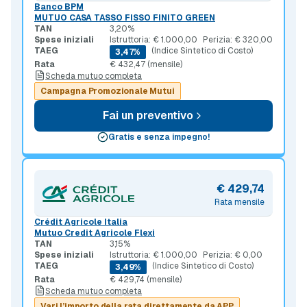
Banco BPM
MUTUO CASA TASSO FISSO FINITO GREEN
TAN
3,20%
Spese iniziali
Istruttoria: € 1.000,00
Perizia: € 320,00
TAEG
(Indice Sintetico di Costo)
3,47%
Rata
€ 432,47 (mensile)
Scheda mutuo completa
Campagna Promozionale Mutui
Fai un preventivo
Gratis e senza impegno!
€ 429,74
Rata mensile
Crédit Agricole Italia
Mutuo Credit Agricole Flexi
TAN
3,15%
Spese iniziali
Istruttoria: € 1.000,00
Perizia: € 0,00
TAEG
(Indice Sintetico di Costo)
3,49%
Rata
€ 429,74 (mensile)
Scheda mutuo completa
Vari l’importo della rata direttamente da APP