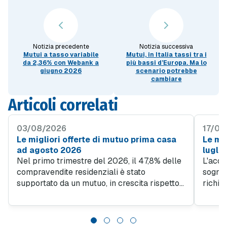
Notizia precedente
Notizia successiva
Mutui a tasso variabile
Mutui, in Italia tassi tra i
da 2,36% con Webank a
più bassi d’Europa. Ma lo
giugno 2026
scenario potrebbe
cambiare
Articoli correlati
03/08/2026
17/07
Le migliori offerte di mutuo prima casa
Le mig
ad agosto 2026
lugli
Nel primo trimestre del 2026, il 47,8% delle
L'acqu
compravendite residenziali è stato
sogno d
supportato da un mutuo, in crescita rispetto
richie
al 45% del quarto trimestre 2025. Questo
obiett
trend evidenzia quanto sia importante
giovan
l'accesso al credito per facilitare l'acquisto
da un l