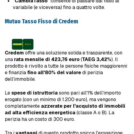
"
CambiaTasso
" consente di passare dal fisso al
variabile (e viceversa) fino a quattro volte.
Mutuo Tasso Fisso di Credem
Credem
offre una soluzione solida e trasparente, con
una
rata mensile di 423,76 euro
(
TAEG 3,42%
). Il
prodotto è rivolto a tutte le persone fisiche maggiorenni
e finanzia
fino all'80% del valore
di perizia
dell'immobile.
Le
spese di istruttoria
sono pari all'1% dell'importo
erogato (con un minimo di 1.200 euro), ma vengono
completamente
azzerate per l'acquisto di immobili
ad alta efficienza energetica
(classe A o B). La
perizia ha un costo di 300 euro.
Tra i
vantaggi
di questo prodotto spicca l'erogazione