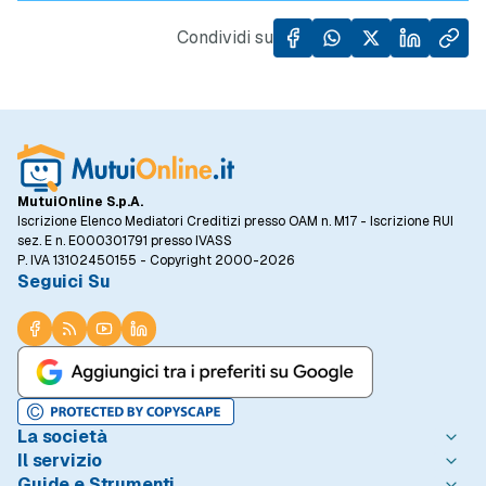
di case, specialmente in un contesto in cui il
dall'al
prezzo al metro quadro degli immobili ha
Condividi su
registrato un incremento del 5,5% rispetto
allo stesso periodo dell'anno precedente.
MutuiOnline S.p.A.
Iscrizione Elenco Mediatori Creditizi presso OAM n. M17 - Iscrizione RUI
sez. E n. E000301791 presso IVASS
P. IVA 13102450155 - Copyright 2000-2026
Seguici Su
La società
Il servizio
Chi è MutuiOnline.it
Guide e Strumenti
Contatta MutuiOnline.it