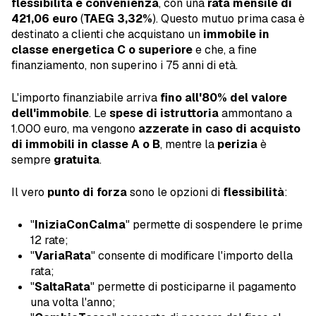
flessibilità e convenienza
, con una
rata mensile di
421,06 euro
(
TAEG 3,32%
). Questo mutuo prima casa è
destinato a clienti che acquistano un
immobile in
classe energetica C o superiore
e che, a fine
finanziamento, non superino i 75 anni di età.
L'importo finanziabile arriva
fino all'80% del valore
dell'immobile
. Le
spese di istruttoria
ammontano a
1.000 euro, ma vengono
azzerate in caso di acquisto
di immobili in classe A o B
, mentre la
perizia
è
sempre
gratuita
.
Il vero
punto di forza
sono le opzioni di
flessibilità
:
"
IniziaConCalma
" permette di sospendere le prime
12 rate;
"
VariaRata
" consente di modificare l'importo della
rata;
"
SaltaRata
" permette di posticiparne il pagamento
una volta l'anno;