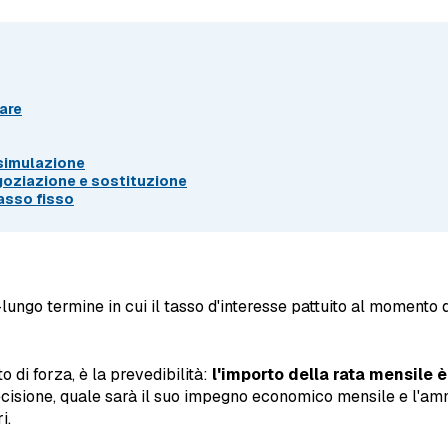
are
 simulazione
goziazione e sostituzione
asso fisso
ungo termine in cui il tasso d'interesse pattuito al momento d
 di forza, è la prevedibilità:
l'importo della rata mensile 
precisione, quale sarà il suo impegno economico mensile e l'am
i.