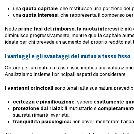
una
quota capitale
, che restituisce una porzione del p
una
quota interess
i, che rappresenta il compenso per
Nelle
prime fasi del rimborso, la quota interessi è più 
diminuisce progressivamente, mentre quella capitale aumen
ideale per chi prevede un aumento del proprio reddito nel t
I vantaggi e gli svantaggi del mutuo a tasso fisso
Optare per un mutuo a tasso fisso implica una valutazione a
Analizziamo insieme i principali aspetti da considerare.
I
vantaggi principali
sono legati alla sua natura prevedibi
certezza e pianificazione
: sapere
esattamente qua
protezione dai rialzi:
il mutuatario è
completamente 
sua rata rimarrà invariata;
tranquillità psicologica:
non dover monitorare l'andam