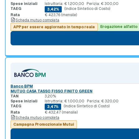
Spese iniziali
Istruttoria: € 1.200,00
Perizia: € 300,00
TAEG
(Indice Sintetico di Costo)
3,42%
Rata
€ 423,76 (mensile)
Scheda mutuo completa
Erogazione all'atto
APP per essere aggiornato in tempo reale
Banco BPM
MUTUO CASA TASSO FISSO FINITO GREEN
TAN
3,20%
Spese iniziali
Istruttoria: € 1.000,00
Perizia: € 320,00
TAEG
(Indice Sintetico di Costo)
3,47%
Rata
€ 432,47 (mensile)
Scheda mutuo completa
Campagna Promozionale Mutui