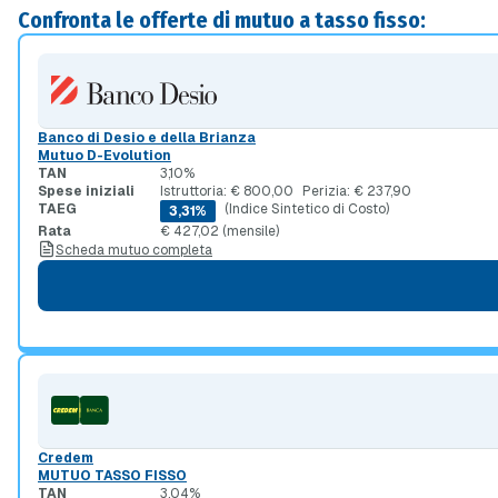
Confronta le offerte di mutuo a tasso fisso:
Banco di Desio e della Brianza
Mutuo D-Evolution
TAN
3,10%
Spese iniziali
Istruttoria: € 800,00
Perizia: € 237,90
TAEG
(Indice Sintetico di Costo)
3,31%
Rata
€ 427,02 (mensile)
Scheda mutuo completa
Credem
MUTUO TASSO FISSO
TAN
3,04%