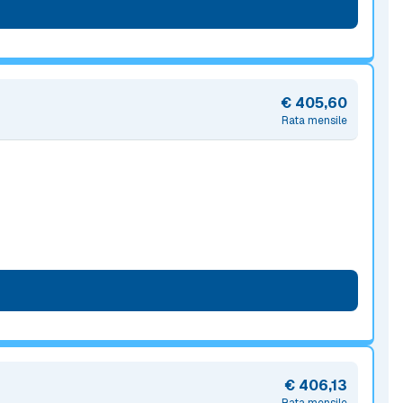
€ 405,60
Rata mensile
€ 406,13