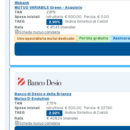
Webank
MUTUO VARIABILE Green - Acquisto
TAN
2,81%
Spese iniziali
Istruttoria: € 500,00
Perizia: € 0,00
TAEG
(Indice Sintetico di Costo)
2,90%
Rata
€ 411,43 (mensile)
Scheda mutuo completa
Perizia gratuita
Assicura
Uno specialista mutui dedicato
Banco di Desio e della Brianza
Mutuo D-Evolution
TAN
2,75%
Spese iniziali
Istruttoria: € 500,00
Perizia: € 237,90
TAEG
(Indice Sintetico di Costo)
2,92%
Rata
€ 408,24 (mensile)
Scheda mutuo completa