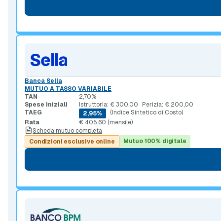
Banca Sella
MUTUO A TASSO VARIABILE
TAN
2,70%
Spese iniziali
Istruttoria: € 300,00
Perizia: € 200,00
TAEG
(Indice Sintetico di Costo)
2,95%
Rata
€ 405,60 (mensile)
Scheda mutuo completa
Mutuo 100% digitale
Condizioni esclusive online