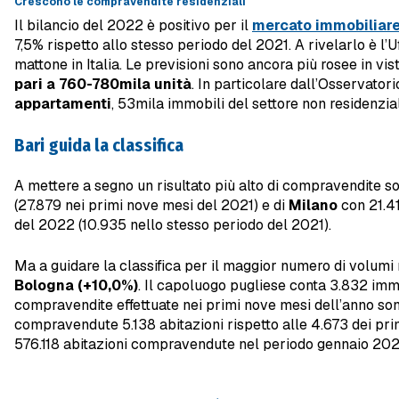
Crescono le compravendite residenziali
Il bilancio del 2022 è positivo per il
mercato immobiliar
7,5% rispetto allo stesso periodo del 2021. A rivelarlo è l’
mattone in Italia. Le previsioni sono ancora più rosee in vi
pari a 760-780mila unità
. In particolare dall’Osservato
appartamenti
, 53mila immobili del settore non residenzial
Bari guida la classifica
A mettere a segno un risultato più alto di compravendite so
(27.879 nei primi nove mesi del 2021) e di
Milano
con 21.41
del 2022 (10.935 nello stesso periodo del 2021).
Ma a guidare la classifica per il maggior numero di volumi r
Bologna (+10,0%)
. Il capoluogo pugliese conta 3.832 imm
compravendite effettuate nei primi nove mesi dell’anno so
compravendute 5.138 abitazioni rispetto alle 4.673 dei primi
576.118 abitazioni compravendute nel periodo gennaio 20