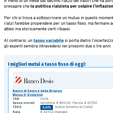
A meno di un mese dal decimo rialzo dei valori che ha porta
presagire che
la politica rialzista per colpire l’inflaz
Per chi si trova a sottoscrivere un mutuo in questo momento
rialzi farebbe propendere per un tasso fisso, ma fermare ade
attesi ma storicamente certi ribassi.
Al contrario, un
tasso variabile
si porta dietro l’incertezz
gli esperti sembra intravedersi nei prossimi due o tre anni.
I migliori mutui a tasso fisso di oggi:
Banco di Desio e della Brianza
Mutuo D-Evolution
TAN
3,10%
Spese iniziali
Istruttoria: € 800,00
Perizia: € 237,90
TAEG
(Indice Sintetico di Costo)
3,31%
Rata
€ 427,02 (mensile)