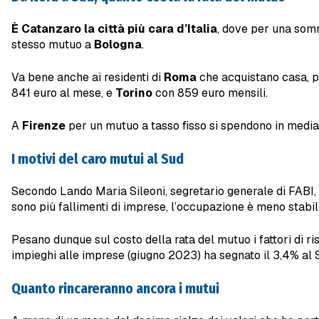
È Catanzaro la città più cara d’Italia
, dove per una somm
stesso mutuo a
Bologna
.
Va bene anche ai residenti di
Roma
che acquistano casa, pe
841 euro al mese, e
Torino
con 859 euro mensili.
A
Firenze
per un mutuo a tasso fisso si spendono in medi
I motivi del caro mutui al Sud
Secondo Lando Maria Sileoni, segretario generale di FABI,
sono più fallimenti di imprese, l’occupazione è meno stabil
Pesano dunque sul costo della rata del mutuo i fattori di risc
impieghi alle imprese (giugno 2023) ha segnato il 3,4% al Sud,
Quanto rincareranno ancora i mutui