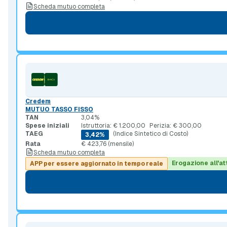
Scheda mutuo completa
Credem
MUTUO TASSO FISSO
TAN
3,04%
Spese iniziali
Istruttoria: € 1.200,00
Perizia: € 300,00
TAEG
(Indice Sintetico di Costo)
3,42%
Rata
€ 423,76 (mensile)
Scheda mutuo completa
Erogazione all'at
APP per essere aggiornato in tempo reale