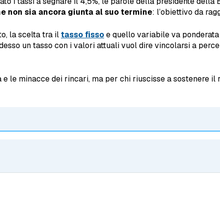
to i tassi a segnare il 4,5%, le parole della presidente dell
ione non sia ancora giunta al suo termine
: l’obiettivo da ra
, la scelta tra il
tasso fisso
e quello variabile va ponderata
sso un tasso con i valori attuali vuol dire vincolarsi a percen
a e le minacce dei rincari, ma per chi riuscisse a sostenere il