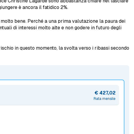
a Bce Christine Lagarde sono abbastanza chiare nel lasciare
ggiungere è ancora il fatidico 2%.
 molto bene. Perché a una prima valutazione la paura dei
tuali di interessi molto alte e non godere in futuro degli
 rischio in questo momento, la svolta verso i ribassi secondo
€ 427,02
Rata mensile