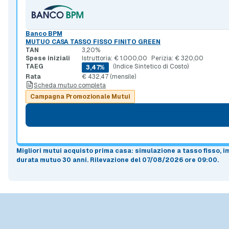
Banco BPM
MUTUO CASA TASSO FISSO FINITO GREEN
TAN
3,20%
Spese iniziali
Istruttoria: € 1.000,00
Perizia: € 320,00
TAEG
(Indice Sintetico di Costo)
3,47%
Rata
€ 432,47 (mensile)
Scheda mutuo completa
Campagna Promozionale Mutui
Migliori mutui acquisto prima casa
: simulazione a
tasso fisso
, 
durata mutuo
30 anni
.
Rilevazione del 07/08/2026 ore 09:00
.