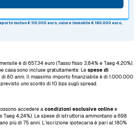
 importo mutuo
€ 110.000 euro
, valore immobile
€ 160.000 euro
,
mensile è di 657,34 euro (Tasso fisso 3,84% e Taeg 4,20%).
one casa sono incluse gratuitamente. Le
spese di
è di 80 anni. Il massimo importo finanziabile è di 1.000.000
 previsto uno sconto di 10 bps sugli spread.
i possono accedere a
condizioni esclusive online
e
 e Taeg 4,24%). Le spese di istruttoria ammontano a 698
no più di 75 anni. L’iscrizione ipotecaria è pari al 180%