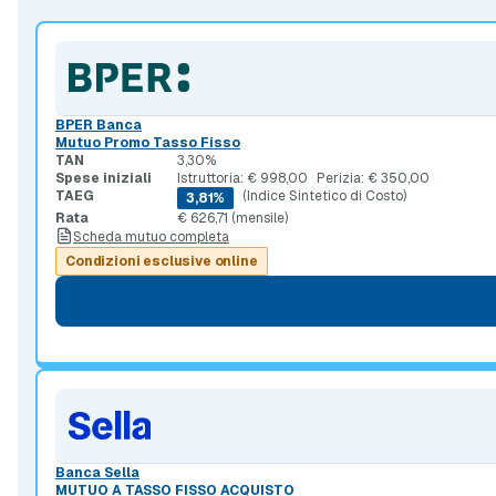
BPER Banca
Mutuo Promo Tasso Fisso
TAN
3,30%
Spese iniziali
Istruttoria: € 998,00
Perizia: € 350,00
TAEG
(Indice Sintetico di Costo)
3,81%
Rata
€ 626,71 (mensile)
Scheda mutuo completa
Condizioni esclusive online
Banca Sella
MUTUO A TASSO FISSO ACQUISTO