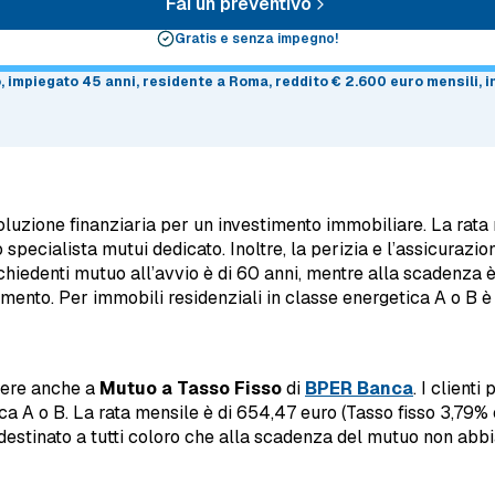
Fai un preventivo
Gratis e senza impegno!
o
, impiegato 45 anni, residente a Roma, reddito € 2.600 euro mensili,
uzione finanziaria per un investimento immobiliare. La rata 
pecialista mutui dedicato. Inoltre, la perizia e l’assicurazi
ichiedenti mutuo all’avvio è di 60 anni, mentre alla scadenza 
iamento. Per immobili residenziali in classe energetica A o B è
rere anche a
Mutuo a Tasso Fisso
di
BPER Banca
. I client
ca A o B. La rata mensile è di 654,47 euro (Tasso fisso 3,79%
destinato a tutti coloro che alla scadenza del mutuo non abbia