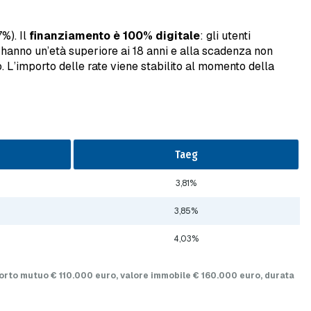
%). Il
finanziamento è 100% digitale
: gli utenti
i hanno un’età superiore ai 18 anni e alla scadenza non
 L’importo delle rate viene stabilito al momento della
Taeg
3,81%
3,85%
4,03%
mporto mutuo
€ 110.000 euro
, valore immobile
€ 160.000 euro
, durata