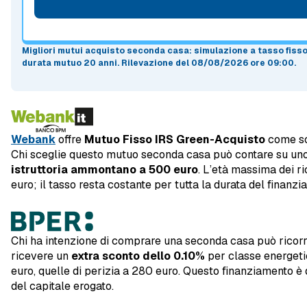
Migliori mutui acquisto seconda casa
: simulazione a
tasso fiss
durata mutuo
20 anni
.
Rilevazione del 08/08/2026 ore 09:00
.
Webank
offre
Mutuo Fisso IRS Green-Acquisto
come sol
Chi sceglie questo mutuo seconda casa può contare su uno s
istruttoria ammontano a 500 euro
. L’età massima dei r
euro; il tasso resta costante per tutta la durata del finanz
Chi ha intenzione di comprare una seconda casa può ricor
ricevere un
extra sconto dello 0.10%
per classe energeti
euro, quelle di perizia a 280 euro. Questo finanziamento è 
del capitale erogato.