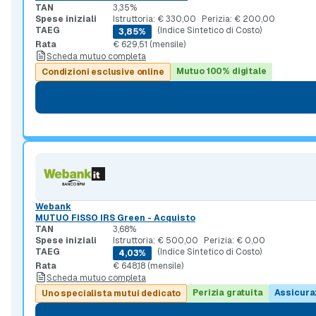
TAN
3,35%
Spese iniziali
Istruttoria: € 330,00
Perizia: € 200,00
TAEG
(Indice Sintetico di Costo)
3,85%
Rata
€ 629,51 (mensile)
Scheda mutuo completa
Mutuo 100% digitale
Condizioni esclusive online
Webank
MUTUO FISSO IRS Green - Acquisto
TAN
3,68%
Spese iniziali
Istruttoria: € 500,00
Perizia: € 0,00
TAEG
(Indice Sintetico di Costo)
4,03%
Rata
€ 648,18 (mensile)
Scheda mutuo completa
Perizia gratuita
Assicura
Uno specialista mutui dedicato