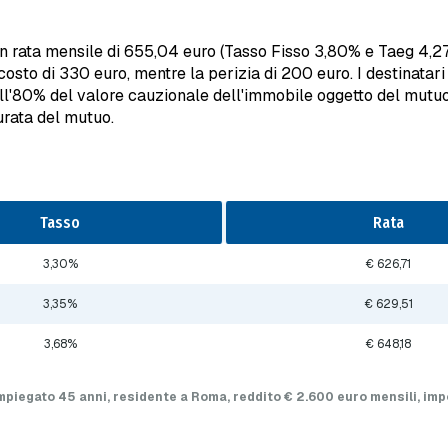
 rata mensile di 655,04 euro (Tasso Fisso 3,80% e Taeg 4,27
costo di 330 euro, mentre la perizia di 200 euro. I destinatar
all'80% del valore cauzionale dell'immobile oggetto del mutuo.
durata del mutuo.
Tasso
Rata
3,30%
€ 626,71
3,35%
€ 629,51
3,68%
€ 648,18
impiegato 45 anni, residente a Roma, reddito € 2.600 euro mensili, i