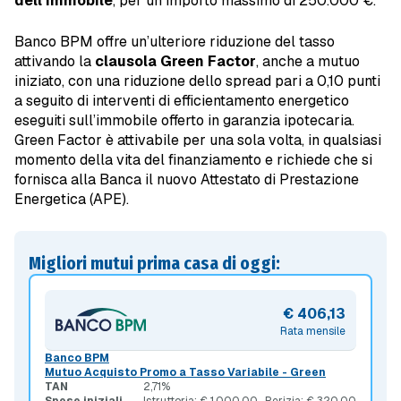
dell’immobile
, per un importo massimo di 250.000 €.
Banco BPM offre un’ulteriore riduzione del tasso
attivando la
clausola Green Factor
, anche a mutuo
iniziato, con una riduzione dello spread pari a 0,10 punti
a seguito di interventi di efficientamento energetico
eseguiti sull’immobile offerto in garanzia ipotecaria.
Green Factor è attivabile per una sola volta, in qualsiasi
momento della vita del finanziamento e richiede che si
fornisca alla Banca il nuovo Attestato di Prestazione
Energetica (APE).
Migliori mutui prima casa di oggi:
€ 406,13
Rata mensile
Banco BPM
Mutuo Acquisto Promo a Tasso Variabile - Green
TAN
2,71%
Spese iniziali
Istruttoria: € 1.000,00
Perizia: € 320,00