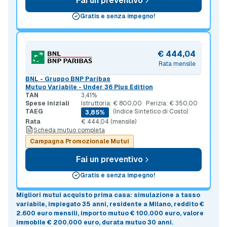
Fai un preventivo
Gratis e senza impegno!
€ 444,04
Rata mensile
BNL - Gruppo BNP Paribas
Mutuo Variabile - Under 36 Plus Edition
TAN
3,41%
Spese iniziali
Istruttoria: € 800,00
Perizia: € 350,00
TAEG
(Indice Sintetico di Costo)
3,85%
Rata
€ 444,04 (mensile)
Scheda mutuo completa
Campagna Promozionale Mutui
Fai un preventivo
Gratis e senza impegno!
Migliori mutui acquisto prima casa
: simulazione a
tasso
variabile
, impiegato 35 anni, residente a Milano, reddito €
2.600 euro mensili, importo mutuo
€ 100.000 euro
, valore
immobile
€ 200.000 euro
, durata mutuo
30 anni
.