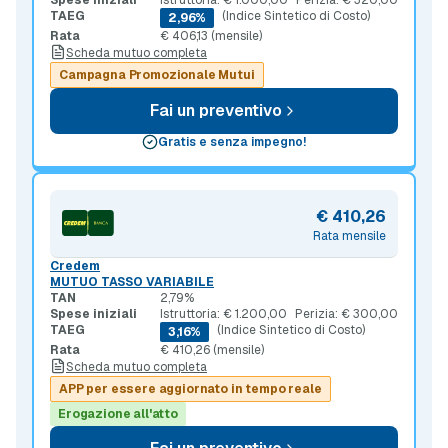
TAEG
(Indice Sintetico di Costo)
2,96%
Rata
€ 406,13 (mensile)
Scheda mutuo completa
Campagna Promozionale Mutui
Fai un preventivo
Gratis e senza impegno!
€ 410,26
Rata mensile
Credem
MUTUO TASSO VARIABILE
TAN
2,79%
Spese iniziali
Istruttoria: € 1.200,00
Perizia: € 300,00
TAEG
(Indice Sintetico di Costo)
3,16%
Rata
€ 410,26 (mensile)
Scheda mutuo completa
APP per essere aggiornato in tempo reale
Erogazione all'atto