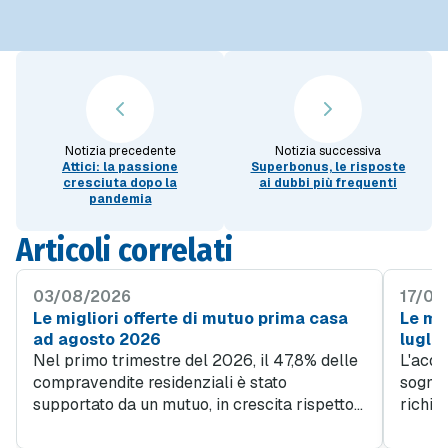
Notizia precedente
Notizia successiva
Attici: la passione
Superbonus, le risposte
cresciuta dopo la
ai dubbi più frequenti
pandemia
Articoli correlati
03/08/2026
17/07
Le migliori offerte di mutuo prima casa
Le mig
ad agosto 2026
lugli
Nel primo trimestre del 2026, il 47,8% delle
L'acqu
compravendite residenziali è stato
sogno d
supportato da un mutuo, in crescita rispetto
richie
al 45% del quarto trimestre 2025. Questo
obiett