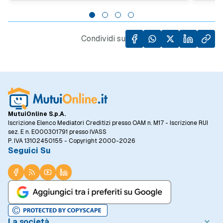
trend evidenzia quanto sia importante
giovan
l'accesso al credito per facilitare l'acquisto
da un l
di case, specialmente in un contesto in cui il
dall'al
prezzo al metro quadro degli immobili ha
Condividi su
registrato un incremento del 5,5% rispetto
allo stesso periodo dell'anno precedente.
MutuiOnline S.p.A.
Iscrizione Elenco Mediatori Creditizi presso OAM n. M17 - Iscrizione RUI
sez. E n. E000301791 presso IVASS
P. IVA 13102450155 - Copyright 2000-2026
Seguici Su
La società