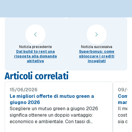
Notizia precedente
Notizia successiva
Dal build to rent una
Superbonus: come
risposta alla domanda
sbloccare i crediti
abitativa
incagliati
Articoli correlati
15/06/2026
09/0
Le migliori offerte di mutuo green a
Come 
giugno 2026
mare 
Scegliere un mutuo green a giugno 2026
Il mer
significa ottenere un doppio vantaggio:
costie
economico e ambientale. Con tassi di
sia dal
interesse più convenienti rispetto alle
contra