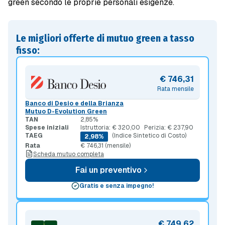
green secondo le proprie personali esigenze.
Le migliori offerte di mutuo green a tasso
fisso:
€ 746,31
Rata mensile
Banco di Desio e della Brianza
Mutuo D-Evolution Green
TAN
2,85%
Spese iniziali
Istruttoria: € 320,00
Perizia: € 237,90
TAEG
(Indice Sintetico di Costo)
2,98%
Rata
€ 746,31 (mensile)
Scheda mutuo completa
Fai un preventivo
Gratis e senza impegno!
€ 749,62