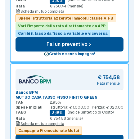
TAEG
(Indice Sintetico di Costo)
3,10%
Rata
€ 750,44 (mensile)
Scheda mutuo completa
Spese istruttoria azzerate immobili classe A e B
Vari l’importo della rata direttamente da APP
Cambi il tasso da fisso a variabile e viceversa
Fai un preventivo
Gratis e senza impegno!
€ 754,58
Rata mensile
Banco BPM
MUTUO CASA TASSO FISSO FINITO GREEN
TAN
2,95%
Spese iniziali
Istruttoria: € 1.000,00
Perizia: € 320,00
TAEG
(Indice Sintetico di Costo)
3,15%
Rata
€ 754,58 (mensile)
Scheda mutuo completa
Campagna Promozionale Mutui