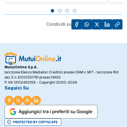
soluzioni tradizionali, finanziare un immobile
scenar
ad alta efficienza energetica diventa
fattor
un'opportunità di risparmio per le famiglie.
richie
dedicat
Condividi su
MutuiOnline S.p.A.
Iscrizione Elenco Mediatori Creditizi presso OAM n. M17 - Iscrizione RUI
sez. E n. E000301791 presso IVASS
P. IVA 13102450155 - Copyright 2000-2026
Seguici Su