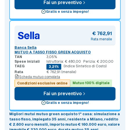
Fai un preventivo
Gratis e senza impegno!
€ 762,91
Rata mensile
Banca Sella
MUTUO A TASSO FISSO GREEN ACQUISTO
TAN
3,05%
Spese iniziali
Istruttoria: € 480,00
Perizia: € 200,00
TAEG
(Indice Sintetico di Costo)
3,21%
Rata
€ 762,91 (mensile)
Scheda mutuo completa
Mutuo 100% digitale
Condizioni esclusive online
Fai un preventivo
Gratis e senza impegno!
Migliori mutui mutuo green acquisto 1ª casa
: simulazione a
tasso fisso
, impiegato 35 anni, residente a Milano, reddito
€ 2.600 euro mensili, importo mutuo
€ 160.000 euro
, valore
immobile
€ 230.000 euro
, durata mutuo
25 anni
.