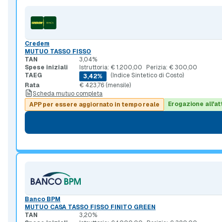
Credem
MUTUO TASSO FISSO
TAN
3,04%
Spese iniziali
Istruttoria: € 1.200,00
Perizia: € 300,00
TAEG
(Indice Sintetico di Costo)
3,42%
Rata
€ 423,76 (mensile)
Scheda mutuo completa
Erogazione all'at
APP per essere aggiornato in tempo reale
Banco BPM
MUTUO CASA TASSO FISSO FINITO GREEN
TAN
3,20%