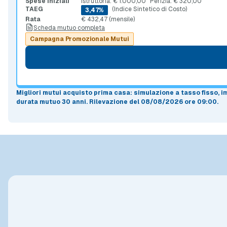
Spese iniziali
Istruttoria: € 1.000,00
Perizia: € 320,00
TAEG
(Indice Sintetico di Costo)
3,47%
Rata
€ 432,47 (mensile)
Scheda mutuo completa
Campagna Promozionale Mutui
Migliori mutui acquisto prima casa
: simulazione a
tasso fisso
, 
durata mutuo
30 anni
.
Rilevazione del 08/08/2026 ore 09:00
.