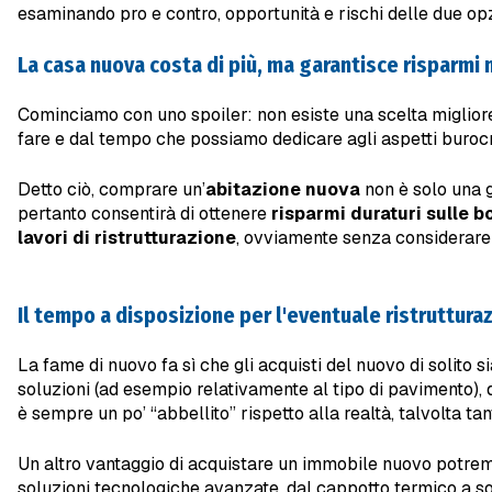
esaminando pro e contro, opportunità e rischi delle due opz
La casa nuova costa di più, ma garantisce risparmi
Cominciamo con uno spoiler: non esiste una scelta migliore 
fare e dal tempo che possiamo dedicare agli aspetti burocrat
Detto ciò, comprare un’
abitazione nuova
non è solo una g
pertanto consentirà di ottenere
risparmi duraturi sulle 
lavori di ristrutturazione
, ovviamente senza considerare 
Il tempo a disposizione per l'eventuale ristruttura
La fame di nuovo fa sì che gli acquisti del nuovo di solito 
soluzioni (ad esempio relativamente al tipo di pavimento), d
è sempre un po’ “abbellito” rispetto alla realtà, talvolta tan
Un altro vantaggio di acquistare un immobile nuovo potrem
soluzioni tecnologiche avanzate, dal cappotto termico a s