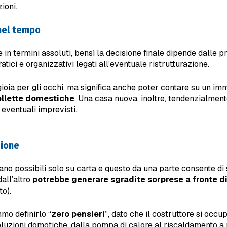
ioni.
 nel tempo
in termini assoluti, bensì la decisione finale dipende dalle p
ici e organizzativi legati all’eventuale ristrutturazione.
ioia per gli occhi, ma significa anche poter contare su un i
bollette domestiche
. Una casa nuova, inoltre, tendenzialmen
eventuali imprevisti.
zione
siano possibili solo su carta e questo da una parte consente di
all’altro
potrebbe generare sgradite sorprese a fronte di
to).
mo definirlo “
zero pensieri
”, dato che il costruttore si occ
oluzioni domotiche, dalla pompa di calore al riscaldamento a