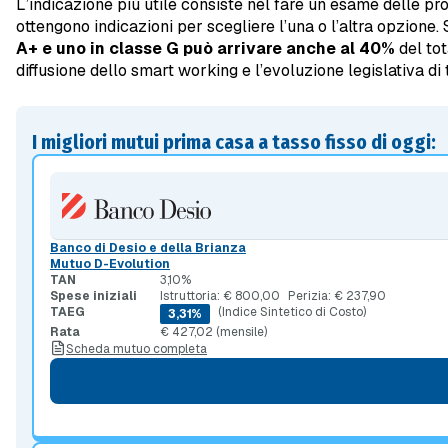
L’indicazione più utile consiste nel fare un esame delle prop
ottengono indicazioni per scegliere l’una o l’altra opzione
A+ e uno in classe G può arrivare anche al 40%
del tot
diffusione dello smart working e l’evoluzione legislativa di
I migliori mutui prima casa a tasso fisso di oggi:
Banco di Desio e della Brianza
Mutuo D-Evolution
TAN
3,10%
Spese iniziali
Istruttoria: € 800,00
Perizia: € 237,90
TAEG
(Indice Sintetico di Costo)
3,31%
Rata
€ 427,02 (mensile)
Scheda mutuo completa