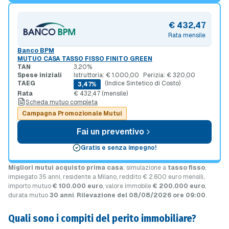
€ 432,47
Rata mensile
Banco BPM
MUTUO CASA TASSO FISSO FINITO GREEN
TAN
3,20%
Spese iniziali
Istruttoria: € 1.000,00
Perizia: € 320,00
TAEG
(Indice Sintetico di Costo)
3,47%
Rata
€ 432,47 (mensile)
Scheda mutuo completa
Campagna Promozionale Mutui
Fai un preventivo
Gratis e senza impegno!
Migliori mutui acquisto prima casa
: simulazione a
tasso fisso
,
impiegato 35 anni, residente a Milano, reddito € 2.600 euro mensili,
importo mutuo
€ 100.000 euro
, valore immobile
€ 200.000 euro
,
durata mutuo
30 anni
.
Rilevazione del 08/08/2026 ore 09:00
.
Quali sono i compiti del perito immobiliare?