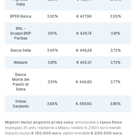
Italia
BPER Banca
3,30%
€ 437,96
3,55%
BNL -
Gruppo BNP
3,15%
€ 429,74
3,61%
Paribas
Banca Sella
3,45%
€ 446,26
3,72%
Webank
3,61%
€ 455,21
3,73%
Banca
Monte dei
3,51%
€ 449,60
3,77%
Paschi di
Siena
Intesa
3,64%
€ 456,90
3,85%
Sanpaolo
Migliori mutui acquisto prima casa
: simulazione a
tasso fisso
,
impiegato 35 anni, residente a Milano, reddito € 2.600 euro mensili,
importo mutuo
€ 100.000 euro
, valore immobile
€ 200.000 euro
,