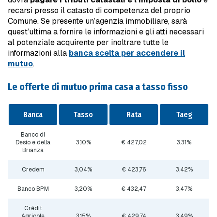
recarsi presso il catasto di competenza del proprio
Comune. Se presente un’agenzia immobiliare, sarà
quest’ultima a fornire le informazioni e gli atti necessari
al potenziale acquirente per inoltrare tutte le
informazioni alla
banca scelta per accendere il
mutuo
.
Le offerte di mutuo prima casa a tasso fisso
Banca
Tasso
Rata
Taeg
Banco di
Desio e della
3,10%
€ 427,02
3,31%
Brianza
Credem
3,04%
€ 423,76
3,42%
Banco BPM
3,20%
€ 432,47
3,47%
Crédit
Agricole
3,15%
€ 429,74
3,49%