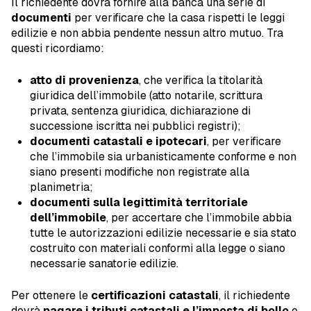
Il richiedente dovrà fornire alla banca una serie di
documenti
per verificare che la casa rispetti le leggi
edilizie e non abbia pendente nessun altro mutuo. Tra
questi ricordiamo:
atto di provenienza
, che verifica la titolarità
giuridica dell’immobile (atto notarile, scrittura
privata, sentenza giuridica, dichiarazione di
successione iscritta nei pubblici registri);
documenti catastali e ipotecari
, per verificare
che l’immobile sia urbanisticamente conforme e non
siano presenti modifiche non registrate alla
planimetria;
documenti sulla legittimità territoriale
dell’immobile
, per accertare che l’immobile abbia
tutte le autorizzazioni edilizie necessarie e sia stato
costruito con materiali conformi alla legge o siano
necessarie sanatorie edilizie.
Per ottenere le
certificazioni catastali
, il richiedente
dovrà
pagare i tributi catastali e l’imposta di bollo
e