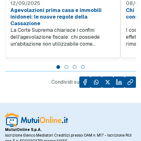
12/09/2025
08/0
Agevolazioni prima casa e immobili
Chi p
inidonei: le nuove regole della
condo
Cassazione
La Corte Suprema chiarisce i confini
I cost
dell'agevolazione fiscale: chi possiede
effett
un'abitazione non utilizzabile come
rimang
residenza principale può comunque
status
richiedere il beneficio sull'acquisto di un
stata 
nuovo alloggio, purché non abbia già goduto
straor
del bonus in passato.
Condividi su
MutuiOnline S.p.A.
Iscrizione Elenco Mediatori Creditizi presso OAM n. M17 - Iscrizione RUI
sez. E n. E000301791 presso IVASS