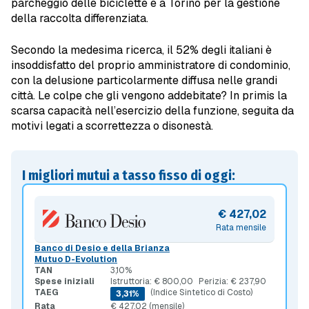
parcheggio delle biciclette e a Torino per la gestione
della raccolta differenziata.
Secondo la medesima ricerca, il 52% degli italiani è
insoddisfatto del proprio amministratore di condominio,
con la delusione particolarmente diffusa nelle grandi
città. Le colpe che gli vengono addebitate? In primis la
scarsa capacità nell’esercizio della funzione, seguita da
motivi legati a scorrettezza o disonestà.
I migliori mutui a tasso fisso di oggi:
€ 427,02
Rata mensile
Banco di Desio e della Brianza
Mutuo D-Evolution
TAN
3,10%
Spese iniziali
Istruttoria: € 800,00
Perizia: € 237,90
TAEG
(Indice Sintetico di Costo)
3,31%
Rata
€ 427,02 (mensile)