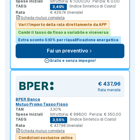
Spese iniziali
Istruttoria: € 1.000,00
Perizia: € 0,00
TAEG
(Indice Sintetico di Costo)
3,49%
Rata
€ 429,74 (mensile)
Scheda mutuo completa
Vari l’importo della rata direttamente da APP
Cambi il tasso da fisso a variabile e viceversa
Extra sconto 0,10% per riqualificazione energetica
Fai un preventivo
Gratis e senza impegno!
€ 437,96
Rata mensile
BPER Banca
Mutuo Promo Tasso Fisso
TAN
3,30%
Spese iniziali
Istruttoria: € 998,00
Perizia: € 350,00
TAEG
(Indice Sintetico di Costo)
3,55%
Rata
€ 437,96 (mensile)
Scheda mutuo completa
Condizioni esclusive online