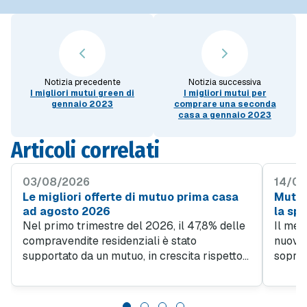
Notizia precedente
Notizia successiva
I migliori mutui green di
I migliori mutui per
gennaio 2023
comprare una seconda
casa a gennaio 2023
Articoli correlati
03/08/2026
14/07
Le migliori offerte di mutuo prima casa
Mutui:
ad agosto 2026
la spi
Nel primo trimestre del 2026, il 47,8% delle
Il mer
compravendite residenziali è stato
nuove 
supportato da un mutuo, in crescita rispetto
soprat
al 45% del quarto trimestre 2025. Questo
pur ra
trend evidenzia quanto sia importante
minori
l'accesso al credito per facilitare l'acquisto
tenden