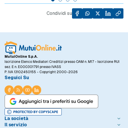
di case, specialmente in un contesto in cui il
cresci
prezzo al metro quadro degli immobili ha
Condividi su
registrato un incremento del 5,5% rispetto
allo stesso periodo dell'anno precedente.
MutuiOnline S.p.A.
Iscrizione Elenco Mediatori Creditizi presso OAM n. M17 - Iscrizione RUI
sez. E n. E000301791 presso IVASS
P. IVA 13102450155 - Copyright 2000-2026
Seguici Su
La società
Il servizio
Chi è MutuiOnline.it