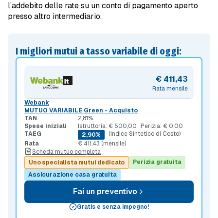
l’addebito delle rate su un conto di pagamento aperto
presso altro intermediario.
I migliori mutui a tasso variabile di oggi:
€ 411,43
Rata mensile
Webank
MUTUO VARIABILE Green - Acquisto
TAN
2,81%
Spese iniziali
Istruttoria: € 500,00
Perizia: € 0,00
TAEG
(Indice Sintetico di Costo)
2,90%
Rata
€ 411,43 (mensile)
Scheda mutuo completa
Perizia gratuita
Uno specialista mutui dedicato
Assicurazione casa gratuita
Fai un preventivo
Gratis e senza impegno!