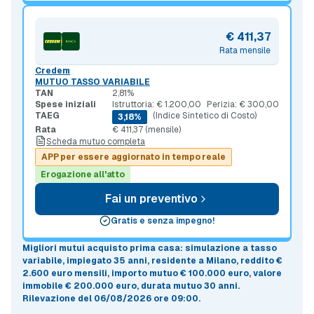
€ 411,37
Rata mensile
Credem
MUTUO TASSO VARIABILE
TAN
2,81%
Spese iniziali
Istruttoria: € 1.200,00
Perizia: € 300,00
TAEG
(Indice Sintetico di Costo)
3,18%
Rata
€ 411,37 (mensile)
Scheda mutuo completa
APP per essere aggiornato in tempo reale
Erogazione all'atto
Fai un preventivo
Gratis e senza impegno!
Migliori mutui acquisto prima casa
: simulazione a
tasso
variabile
, impiegato 35 anni, residente a Milano, reddito €
2.600 euro mensili, importo mutuo
€ 100.000 euro
, valore
immobile
€ 200.000 euro
, durata mutuo
30 anni
.
Rilevazione del 06/08/2026 ore 09:00
.