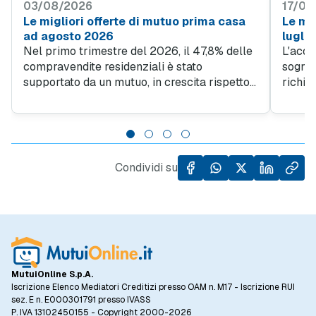
03/08/2026
17/07
Le migliori offerte di mutuo prima casa
Le mig
ad agosto 2026
lugli
Nel primo trimestre del 2026, il 47,8% delle
L'acqu
compravendite residenziali è stato
sogno d
supportato da un mutuo, in crescita rispetto
richie
al 45% del quarto trimestre 2025. Questo
obiett
trend evidenzia quanto sia importante
giovan
l'accesso al credito per facilitare l'acquisto
da un l
di case, specialmente in un contesto in cui il
dall'al
prezzo al metro quadro degli immobili ha
Condividi su
registrato un incremento del 5,5% rispetto
allo stesso periodo dell'anno precedente.
MutuiOnline S.p.A.
Iscrizione Elenco Mediatori Creditizi presso OAM n. M17 - Iscrizione RUI
sez. E n. E000301791 presso IVASS
P. IVA 13102450155 - Copyright 2000-2026