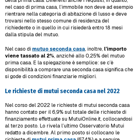
della prima casa. Differenti anche i requisiti, in quanto,
nel caso di prima casa, l’immobile non deve ad esempio
rientrare nella categoria di abitazione di lusso e deve
trovarsi nello stesso comune di residenza del
richiedente o in quello in cui risiederà entro 18 mesi
dalla stipula del mutuo.
Nel caso di
mutuo seconda casa
, inoltre,
l’importo
viene tassato al 2%
, anziché allo 0,25% del mutuo
prima casa. E la spiegazione è semplice: se c’è
disponibilità a comprare una seconda casa significa che
si gode di condizioni finanziarie migliori.
Le richieste di mutui seconda casa nel 2022
Nel corso del 2022 le richieste di mutui seconda casa
hanno contato per il 6,9% sul totale delle richieste di
finanziamento effettuate su MutuiOnline.it, collocandosi
al terzo posto. Lo rivela l’ultimo Osservatorio Mutui
redatto a dicembre. Al primo posto si collocano le
richieste di
mutui prima casa
(67,4%) e a seguire