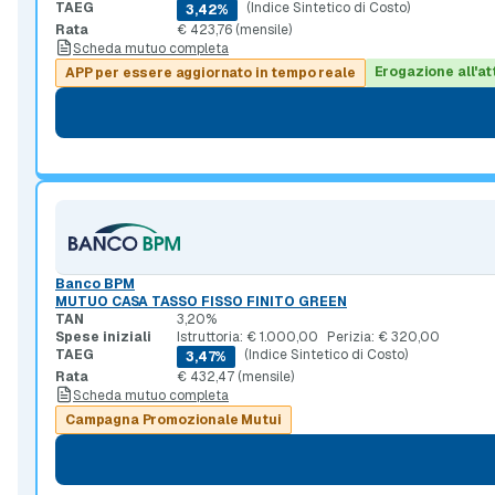
TAEG
(Indice Sintetico di Costo)
3,42%
Rata
€ 423,76 (mensile)
Scheda mutuo completa
Erogazione all'at
APP per essere aggiornato in tempo reale
Banco BPM
MUTUO CASA TASSO FISSO FINITO GREEN
TAN
3,20%
Spese iniziali
Istruttoria: € 1.000,00
Perizia: € 320,00
TAEG
(Indice Sintetico di Costo)
3,47%
Rata
€ 432,47 (mensile)
Scheda mutuo completa
Campagna Promozionale Mutui