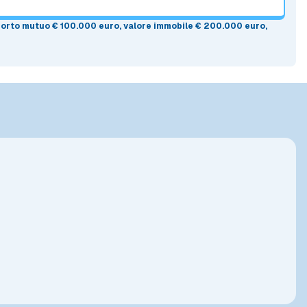
mporto mutuo
€ 100.000 euro
, valore immobile
€ 200.000 euro
,