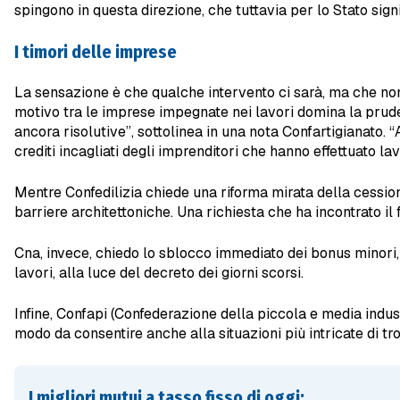
spingono in questa direzione, che tuttavia per lo Stato si
I timori delle imprese
La sensazione è che qualche intervento ci sarà, ma che non
motivo tra le imprese impegnate nei lavori domina la prud
ancora risolutive”, sottolinea in una nota Confartigianato.
crediti incagliati degli imprenditori che hanno effettuato lav
Mentre Confedilizia chiede una riforma mirata della cessione
barriere architettoniche. Una richiesta che ha incontrato il
Cna, invece, chiedo lo sblocco immediato dei bonus minori, va
lavori, alla luce del decreto dei giorni scorsi.
Infine, Confapi (Confederazione della piccola e media indus
modo da consentire anche alla situazioni più intricate di tro
I migliori mutui a tasso fisso di oggi: