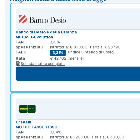
Banco di Desio e della Brianza
Mutuo D-Evolution
TAN
3,10%
Spese iniziali
Istruttoria: € 800,00
Perizia: € 237,90
TAEG
(Indice Sintetico di Costo)
3,31%
Rata
€ 427,02 (mensile)
Scheda mutuo completa
Credem
MUTUO TASSO FISSO
TAN
3,04%
Spese iniziali
Istruttoria: € 1.200,00
Perizia: € 300,00