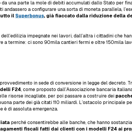
a una parte la mole di debiti accumulati dallo Stato per finanzi
editi andassero a configurare una sorta di moneta parallela, l’
utto il
Superbonus
, già fiaccato dalla riduzione della d
ell’edilizia impegnate nei lavori, dall’altra i cittadini che h
re a termine: ci sono 90mila cantieri fermi e oltre 150mila lav
rovvedimento in sede di conversione in legge del decreto. Tra
delli F24
, come proposto dall’Associazione bancaria italiana 
lle risorse incagliate, per poi passare a costruire dei
pacchet
uona parte dei già citati 110 miliardi. L’ostacolo principale p
he è di assoluta emergenza.
iata
perché consentirebbe alle banche, che hanno sostanzial
amenti fiscali fatti dai clienti con i modelli F24 ai prop