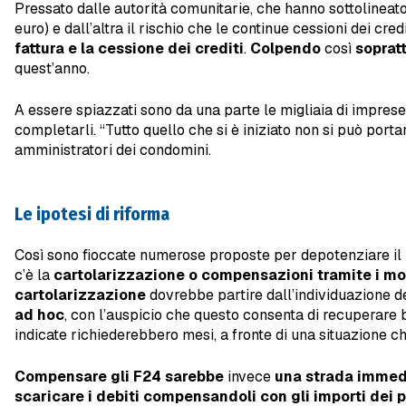
Pressato dalle autorità comunitarie, che hanno sottolineato d
euro) e dall’altra il rischio che le continue cessioni dei cr
fattura e la cessione dei crediti
.
Colpendo
così
sopratt
quest’anno.
A essere spiazzati sono da una parte le migliaia di imprese d
completarli. “Tutto quello che si è iniziato non si può porta
amministratori dei condomini.
Le ipotesi di riforma
Così sono fioccate numerose proposte per depotenziare il p
c’è la
cartolarizzazione o compensazioni tramite i mo
cartolarizzazione
dovrebbe partire dall’individuazione de
ad hoc
, con l’auspicio che questo consenta di recuperare b
indicate richiederebbero mesi, a fronte di una situazione c
Compensare gli F24 sarebbe
invece
una strada immed
scaricare i debiti compensandoli con gli importi dei pag