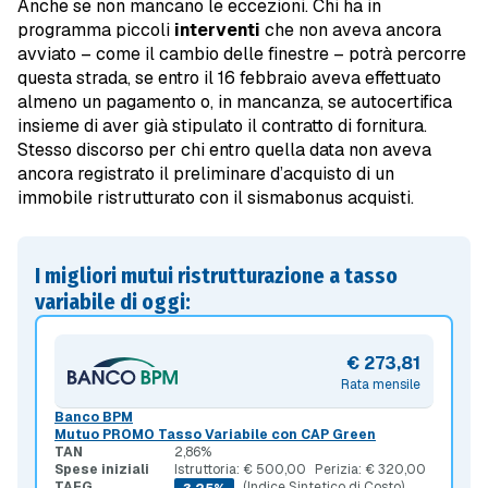
Anche se non mancano le eccezioni. Chi ha in
programma piccoli
interventi
che non aveva ancora
avviato – come il cambio delle finestre – potrà percorre
questa strada, se entro il 16 febbraio aveva effettuato
almeno un pagamento o, in mancanza, se autocertifica
insieme di aver già stipulato il contratto di fornitura.
Stesso discorso per chi entro quella data non aveva
ancora registrato il preliminare d’acquisto di un
immobile ristrutturato con il sismabonus acquisti.
I migliori mutui ristrutturazione a tasso
variabile di oggi:
€ 273,81
Rata mensile
Banco BPM
Mutuo PROMO Tasso Variabile con CAP Green
TAN
2,86%
Spese iniziali
Istruttoria: € 500,00
Perizia: € 320,00
TAEG
(Indice Sintetico di Costo)