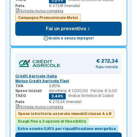
3,25%
Rata
€ 273,81 (mensile)
Scheda mutuo completa
Campagna Promozionale Mutui
Fai un preventivo
Gratis e senza impegno!
€ 272,34
Rata mensile
Crédit Agricole Italia
Mutuo Credit Agricole Flexi
TAN
2,80%
Spese iniziali
Istruttoria: € 1.000,00
Perizia: € 0,00
TAEG
(Indice Sintetico di Costo)
3,44%
Rata
€ 272,34 (mensile)
Scheda mutuo completa
Spese istruttoria azzerate immobili classe A e B
Scegli fino a 3 opzioni di flessibilità
Extra sconto 0,10% per riqualificazione energetica