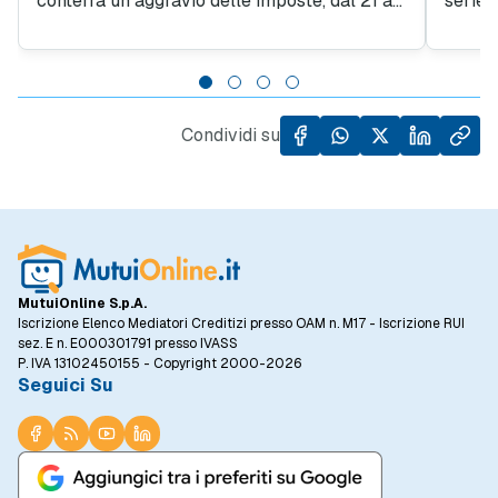
conterrà un aggravio delle imposte, dal 21 al
serie 
26%. Una marcia indietro che rilancia la
questa
convenienza di acquistare seconde case,
tutte 
ancor più dopo il calo dei tassi di interesse
parte s
previsti per i mutui.
Condividi su
MutuiOnline S.p.A.
Iscrizione Elenco Mediatori Creditizi presso OAM n. M17 - Iscrizione RUI
sez. E n. E000301791 presso IVASS
P. IVA 13102450155 - Copyright 2000-2026
Seguici Su