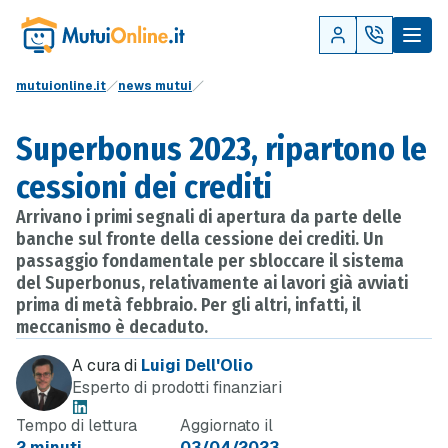
mutuionline.it
news mutui
Superbonus 2023, ripartono le
cessioni dei crediti
Arrivano i primi segnali di apertura da parte delle
banche sul fronte della cessione dei crediti. Un
passaggio fondamentale per sbloccare il sistema
del Superbonus, relativamente ai lavori già avviati
prima di metà febbraio. Per gli altri, infatti, il
meccanismo è decaduto.
A cura di
Luigi Dell'Olio
Esperto di prodotti finanziari
Tempo di lettura
Aggiornato il
2 minuti
03/04/2023