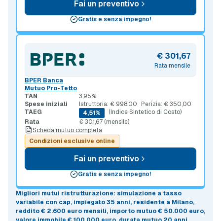
Fai un preventivo
Gratis e senza impegno!
€ 301,67
Rata mensile
BPER Banca
Mutuo Pro-Tetto
TAN
3,95%
Spese iniziali
Istruttoria: € 998,00
Perizia: € 350,00
TAEG
(Indice Sintetico di Costo)
4,51%
Rata
€ 301,67 (mensile)
Scheda mutuo completa
Condizioni esclusive online
Fai un preventivo
Gratis e senza impegno!
Migliori mutui ristrutturazione
: simulazione a
tasso
variabile con cap
, impiegato 35 anni, residente a Milano,
reddito € 2.600 euro mensili, importo mutuo
€ 50.000 euro
,
valore immobile
€ 100.000 euro
, durata mutuo
20 anni
.