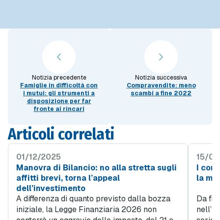
Notizia precedente
Notizia successiva
Famiglie in difficoltà con
Compravendite: meno
i mutui: gli strumenti a
scambi a fine 2022
disposizione per far
fronte ai rincari
Articoli correlati
01/12/2025
15/05
Manovra di Bilancio: no alla stretta sugli
I cont
affitti brevi, torna l’appeal
la ma
dell’investimento
A differenza di quanto previsto dalla bozza
Da fin
iniziale, la Legge Finanziaria 2026 non
nell’i