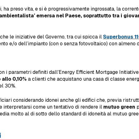
i, ha preso vita, e si è progressivamente ingrossata, la corren
ambientalista’ emersa nel Paese, soprattutto tra i giova
e le iniziative del Governo, tra cui spicca il
Superbonus 1
ento e/o dell’impianto (con o senza fotovoltaico) con almeno due
n i parametri definiti dall’Energy Efficient Mortgage Initiative
 allo 0,10%
a clienti che acquistano una casa di classe ener
el 30%.
iciari considerando idonei anche gli edifici che, previa ristrut
e interpretarsi come un tentativo di rendere il
mutuo green
p
dia molto al di sotto dello standard di idoneità al mutuo gree
i