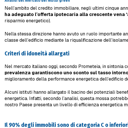
Analisi del mercato dei mutui green
Nell’ambito del credito immobiliare, negli ultimi cinque ann
ha adeguato l’offerta ipotecaria alla crescente vena ‘
risparmio energetico).
Nella stessa direzione hanno avuto un ruolo importante anch
classe dell’edificio mediante la riqualificazione dell’isolam
Criteri di idoneità allargati
Nel mercato italiano oggi, secondo Prometeia, in sintonia co
prevalenza garantiscono uno sconto sul tasso intorno
miglioramento della performance energetica dell’edificio d
Alcuni istituti hanno allargato il bacino dei potenziali benef
energetica. Infatti, secondo l’analisi, questa mossa potrebb
nostro Paese presenta un livello di efficienza energetica me
Il 90% degli immobili sono di categoria C o inferior