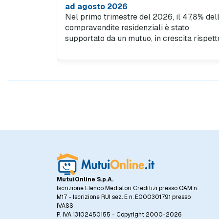
ad agosto 2026
Nel primo trimestre del 2026, il 47,8% del
compravendite residenziali è stato
supportato da un mutuo, in crescita rispett
al 45% del quarto trimestre 2025. Questo
trend evidenzia quanto sia importante
l'accesso al credito per facilitare l'acquisto
case, specialmente in un contesto in cui il
prezzo al metro quadro degli immobili ha
registrato un incremento del 5,5% rispetto
allo stesso periodo dell'anno precedente.
MutuiOnline S.p.A.
Iscrizione Elenco Mediatori Creditizi presso OAM n.
M17 - Iscrizione RUI sez. E n. E000301791 presso
IVASS
P. IVA 13102450155 - Copyright 2000-2026