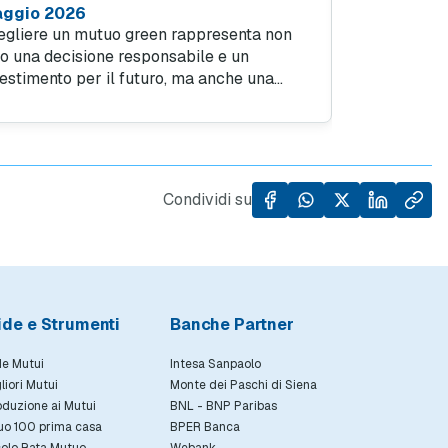
ggio 2026
più bassi e 
egliere un mutuo green rappresenta non
Su un mutuo 
lo una decisione responsabile e un
scegliere un 
vestimento per il futuro, ma anche una
significa ris
lta intelligente per il proprio portafoglio.
sul fisso e ol
condo i numeri dell'Osservatorio di
Le migliori o
tuiOnline.it, un "mutuo verde" consente di
sotto il 2 per
re un tasso di interesse più basso fino a
-50 punti base rispetto a un mutuo
Condividi su
dizionale. Ecco le offerte più convenienti
r il mese di maggio 2026.
ide e Strumenti
Banche Partner
e Mutui
Intesa Sanpaolo
gliori Mutui
Monte dei Paschi di Siena
oduzione ai Mutui
BNL - BNP Paribas
uo 100 prima casa
BPER Banca
olo Rata Mutuo
Webank