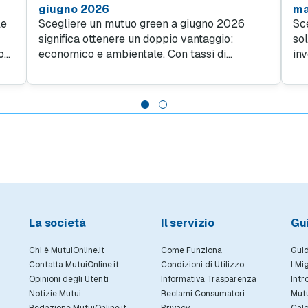
giugno 2026
ma
le
Scegliere un mutuo green a giugno 2026
Sc
significa ottenere un doppio vantaggio:
so
o
economico e ambientale. Con tassi di
in
interesse più convenienti rispetto alle
sce
soluzioni tradizionali, finanziare un immobile
Se
 di
ad alta efficienza energetica diventa
Mu
un'opportunità di risparmio per le famiglie.
ave
40
tra
pe
La società
Il servizio
Gu
Chi è MutuiOnline.it
Come Funziona
Guid
Contatta MutuiOnline.it
Condizioni di Utilizzo
I Mi
Opinioni degli Utenti
Informativa Trasparenza
Intr
Notizie Mutui
Reclami Consumatori
Mut
Redazione MutuiOnline.it
Privacy
Calc