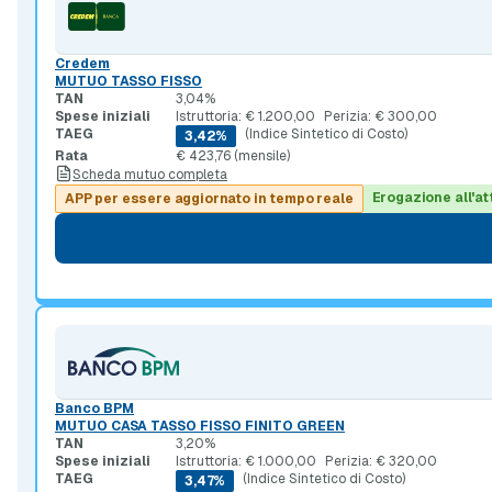
Credem
MUTUO TASSO FISSO
TAN
3,04%
Spese iniziali
Istruttoria: € 1.200,00
Perizia: € 300,00
TAEG
(Indice Sintetico di Costo)
3,42%
Rata
€ 423,76 (mensile)
Scheda mutuo completa
Erogazione all'at
APP per essere aggiornato in tempo reale
Banco BPM
MUTUO CASA TASSO FISSO FINITO GREEN
TAN
3,20%
Spese iniziali
Istruttoria: € 1.000,00
Perizia: € 320,00
TAEG
(Indice Sintetico di Costo)
3,47%