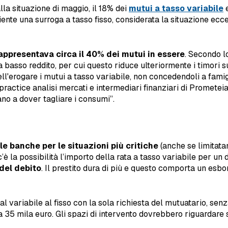
la situazione di maggio, il 18% dei
mutui a tasso variabile
e
iente una surroga a tasso fisso, considerata la situazione ecc
 rappresentava circa il 40% dei mutui in essere
. Secondo l
a basso reddito, per cui questo riduce ulteriormente i timori s
ll'erogare i mutui a tasso variabile, non concedendoli a famigl
practice analisi mercati e intermediari finanziari di Promete
vano a dover tagliare i consumi”.
lle banche per le situazioni più critiche
(anche se limitatam
 c’è la possibilità l’importo della rata a tasso variabile per 
del debito
. Il prestito dura di più e questo comporta un esbo
dal variabile al fisso con la sola richiesta del mutuatario, senz
35 mila euro. Gli spazi di intervento dovrebbero riguardare sop