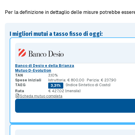
Per la definizione in dettaglio delle misure potrebbe esser
I migliori mutui a tasso fisso di oggi:
Banco di Desio e della Brianza
Mutuo D-Evolution
TAN
3,10%
Spese iniziali
Istruttoria: € 800,00
Perizia: € 237,90
TAEG
(Indice Sintetico di Costo)
3,31%
Rata
€ 427,02 (mensile)
Scheda mutuo completa