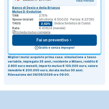
Rata mensile
Banco di Desio e della Brianza
Mutuo D-Evolution
TAN
2,75%
Spese iniziali
Istruttoria: € 500,00
Perizia: € 237,90
TAEG
(Indice Sintetico di Costo)
2,92%
Rata
€ 408,24 (mensile)
Scheda mutuo completa
Fai un preventivo
Gratis e senza impegno!
Migliori mutui acquisto prima casa
: simulazione a
tasso
variabile
, impiegato 35 anni, residente a Milano, reddito €
2.600 euro mensili, importo mutuo
€ 100.000 euro
, valore
immobile
€ 200.000 euro
, durata mutuo
30 anni
.
Rilevazione del 06/08/2026 ore 09:00
.