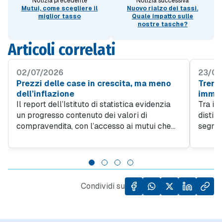
Notizia precedente
Notizia successiva
Mutui, come scegliere il
Nuovo rialzo dei tassi.
miglior tasso
Quale impatto sulle
nostre tasche?
Articoli correlati
02/07/2026
23/06
Prezzi delle case in crescita, ma meno
Trend 
dell’inflazione
immob
Il report dell’Istituto di statistica evidenzia
Tra i v
un progresso contenuto dei valori di
distin
compravendita, con l’accesso ai mutui che
segnan
resta condizionato dalle decisioni della
2024. 
Banca Centrale. Il momento attuale
valore 
suggerisce di valutare attentamente le
compar
offerte di surroga per alleggerire la rata
precede
mensile.
rialzo
Condividi su
Nord E
Centro
mostra