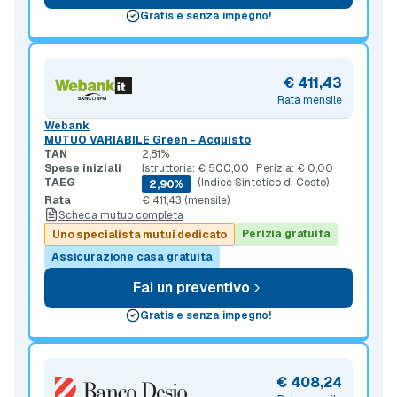
Gratis e senza impegno!
€ 411,43
Rata mensile
Webank
MUTUO VARIABILE Green - Acquisto
TAN
2,81%
Spese iniziali
Istruttoria: € 500,00
Perizia: € 0,00
TAEG
(Indice Sintetico di Costo)
2,90%
Rata
€ 411,43 (mensile)
Scheda mutuo completa
Perizia gratuita
Uno specialista mutui dedicato
Assicurazione casa gratuita
Fai un preventivo
Gratis e senza impegno!
€ 408,24