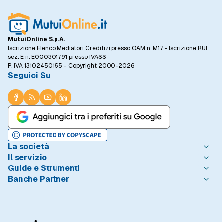
MutuiOnline S.p.A.
Iscrizione Elenco Mediatori Creditizi presso OAM n. M17 - Iscrizione RUI
sez. E n. E000301791 presso IVASS
P. IVA 13102450155 - Copyright 2000-2026
Seguici Su
La società
Il servizio
Chi è MutuiOnline.it
Guide e Strumenti
Contatta MutuiOnline.it
Come Funziona
Banche Partner
Opinioni degli Utenti
Condizioni di Utilizzo
Guide Mutui
Notizie Mutui
Informativa Trasparenza
I Migliori Mutui
Intesa Sanpaolo
Redazione MutuiOnline.it
Reclami Consumatori
Introduzione ai Mutui
Monte dei Paschi di Siena
Linee guida editoriali
Privacy
Mutuo 100 prima casa
BNL - BNP Paribas
Rassegna Stampa
Informativa Cookie
Calcolo Rata Mutuo