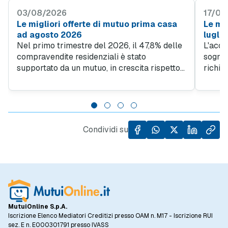
03/08/2026
17/07
Le migliori offerte di mutuo prima casa
Le mig
ad agosto 2026
lugli
Nel primo trimestre del 2026, il 47,8% delle
L'acqu
compravendite residenziali è stato
sogno d
supportato da un mutuo, in crescita rispetto
richie
al 45% del quarto trimestre 2025. Questo
obiett
trend evidenzia quanto sia importante
giovan
l'accesso al credito per facilitare l'acquisto
da un l
di case, specialmente in un contesto in cui il
dall'al
prezzo al metro quadro degli immobili ha
Condividi su
registrato un incremento del 5,5% rispetto
allo stesso periodo dell'anno precedente.
MutuiOnline S.p.A.
Iscrizione Elenco Mediatori Creditizi presso OAM n. M17 - Iscrizione RUI
sez. E n. E000301791 presso IVASS