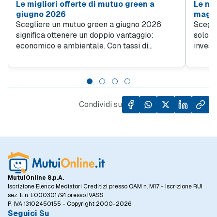
Le migliori offerte di mutuo green a
Le mig
giugno 2026
magg
Scegliere un mutuo green a giugno 2026
Scegli
significa ottenere un doppio vantaggio:
solo u
economico e ambientale. Con tassi di
invest
interesse più convenienti rispetto alle
scelta 
soluzioni tradizionali, finanziare un immobile
Second
ad alta efficienza energetica diventa
MutuiO
un'opportunità di risparmio per le famiglie.
avere 
40-50 
Condividi su
tradiz
per il
MutuiOnline S.p.A.
Iscrizione Elenco Mediatori Creditizi presso OAM n. M17 - Iscrizione RUI
sez. E n. E000301791 presso IVASS
P. IVA 13102450155 - Copyright 2000-2026
Seguici Su