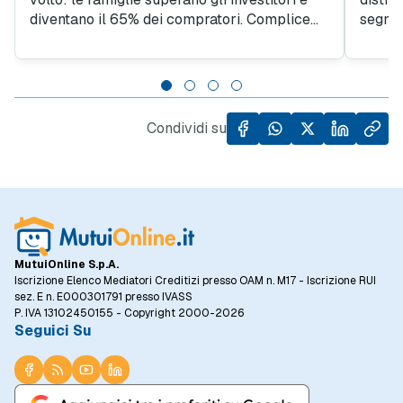
diventano il 65% dei compratori. Complice
segnan
un risparmio medio del 20%, comprare casa
2024. 
all'asta si afferma come la soluzione per i
valore 
giovani che sognano la prima casa. Un
compar
mutuo per casa all'asta oggi è più
precede
accessibile.
rialzo
Condividi su
Nord E
Centro
mostra
MutuiOnline S.p.A.
Iscrizione Elenco Mediatori Creditizi presso OAM n. M17 - Iscrizione RUI
sez. E n. E000301791 presso IVASS
P. IVA 13102450155 - Copyright 2000-2026
Seguici Su