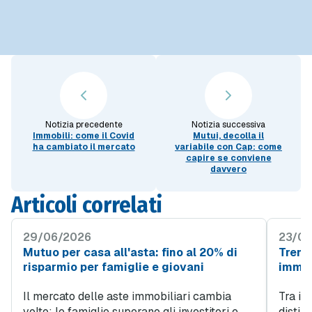
Notizia precedente
Notizia successiva
Immobili: come il Covid
Mutui, decolla il
ha cambiato il mercato
variabile con Cap: come
capire se conviene
davvero
Articoli correlati
29/06/2026
23/06
Mutuo per casa all'asta: fino al 20% di
Trend 
risparmio per famiglie e giovani
immob
Il mercato delle aste immobiliari cambia
Tra i v
volto: le famiglie superano gli investitori e
distin