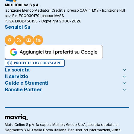
MutuiOnline S.p.A.
Iscrizione Elenco Mediatori Creditizi presso OAM n. M17 - Iscrizione RUI
sez. E n. E000301791 presso IVASS
P. IVA 13102450155 - Copyright 2000-2026
Seguici Su
La società
Il servizio
Chi è MutuiOnline.it
Guide e Strumenti
Contatta MutuiOnline.it
Come Funziona
Banche Partner
Opinioni degli Utenti
Condizioni di Utilizzo
Guide Mutui
Notizie Mutui
Informativa Trasparenza
I Migliori Mutui
Intesa Sanpaolo
Redazione MutuiOnline.it
Reclami Consumatori
Introduzione ai Mutui
Monte dei Paschi di Siena
Linee guida editoriali
Privacy
Mutuo 100 prima casa
BNL - BNP Paribas
Rassegna Stampa
Informativa Cookie
Calcolo Rata Mutuo
BPER Banca
Lavora con Noi
Preferenze Cookie
Osservatorio Tassi
Webank
MutuiOnline S.p.A. fa capo a Moltiply Group S.p.A., società quotata al
Investor Relations
Privacy Banche Partner
Domande Frequenti
CheBanca!
Segmento STAR della Borsa Italiana. Per ulteriori informazioni, visita
Mutui Casa