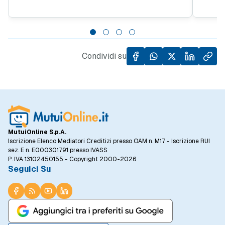
sicurezza la struttura o migliorarne
altri 
l'efficientamento energetico, deve fare
ristru
attenzione alle tempistiche. Il rischio è
energe
vedersi ridurre la detrazione fiscale dal 50%
eccess
al 36%. Ecco perché.
sosten
Condividi su
MutuiOnline S.p.A.
Iscrizione Elenco Mediatori Creditizi presso OAM n. M17 - Iscrizione RUI
sez. E n. E000301791 presso IVASS
P. IVA 13102450155 - Copyright 2000-2026
Seguici Su