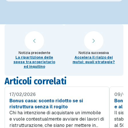
Notizia precedente
Notizia successiva
La ripartizione delle
Accelera il rialzo dei
spese tra proprietario
mutui: quali strategie?
ed inquilino
Articoli correlati
17/02/2026
09/01
Bonus casa: sconto ridotto se si
Bonus
ristruttura senza il rogito
e al 
Chi ha intenzione di acquistare un immobile
Il sis
e vuole contestualmente avviare dei lavori di
stabil
ristrutturazione, che siano per mettere in
al 50%