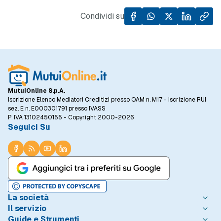
mensile.
rialzo
Condividi su
Nord E
Centro
mostra
MutuiOnline S.p.A.
Iscrizione Elenco Mediatori Creditizi presso OAM n. M17 - Iscrizione RUI
sez. E n. E000301791 presso IVASS
P. IVA 13102450155 - Copyright 2000-2026
Seguici Su
La società
Il servizio
Chi è MutuiOnline.it
Guide e Strumenti
Contatta MutuiOnline.it
Come Funziona