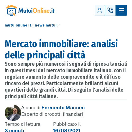
mutuionline.it
news mutui
Mercato immobiliare: analisi
delle principali città
Sono sempre più numerosi i segnali di ripresa lanciati
in questi mesi dal mercato immobiliare italiano, con il
regolare aumento delle compravendite e il diffuso
rincaro dei prezzi. Particolarmente brillanti alcuni
quartieri delle grandi città. Di seguito l'analisi delle
principali città italiane.
A cura di
Fernando Mancini
Esperto di prodotti finanziari
Tempo di lettura
Pubblicato il
3 minuti
16/08/2021