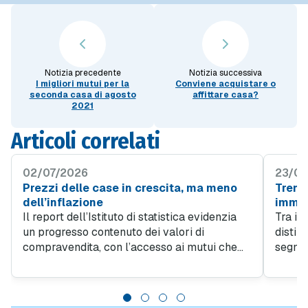
Notizia precedente
Notizia successiva
I migliori mutui per la
Conviene acquistare o
seconda casa di agosto
affittare casa?
2021
Articoli correlati
02/07/2026
23/06
Prezzi delle case in crescita, ma meno
Trend 
dell’inflazione
immob
Il report dell’Istituto di statistica evidenzia
Tra i v
un progresso contenuto dei valori di
distin
compravendita, con l’accesso ai mutui che
segnan
resta condizionato dalle decisioni della
2024. 
Banca Centrale. Il momento attuale
valore 
suggerisce di valutare attentamente le
compar
offerte di surroga per alleggerire la rata
precede