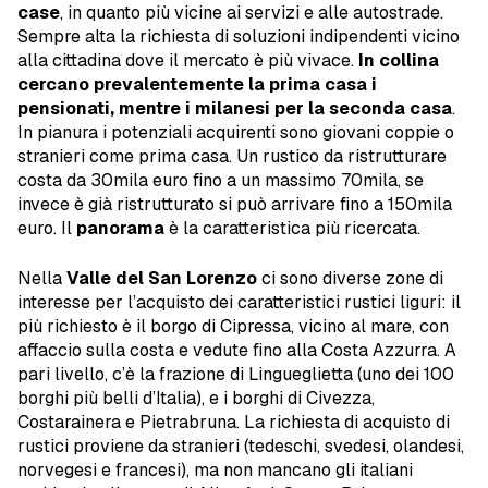
case
, in quanto più vicine ai servizi e alle autostrade.
Sempre alta la richiesta di soluzioni indipendenti vicino
alla cittadina dove il mercato è più vivace.
In collina
cercano prevalentemente la prima casa i
pensionati, mentre i milanesi per la seconda casa
.
In pianura i potenziali acquirenti sono giovani coppie o
stranieri come prima casa. Un rustico da ristrutturare
costa da 30mila euro fino a un massimo 70mila, se
invece è già ristrutturato si può arrivare fino a 150mila
euro. Il
panorama
è la caratteristica più ricercata.
Nella
Valle del San Lorenzo
ci sono diverse zone di
interesse per l’acquisto dei caratteristici rustici liguri: il
più richiesto è il borgo di Cipressa, vicino al mare, con
affaccio sulla costa e vedute fino alla Costa Azzurra. A
pari livello, c’è la frazione di Lingueglietta (uno dei 100
borghi più belli d’Italia), e i borghi di Civezza,
Costarainera e Pietrabruna. La richiesta di acquisto di
rustici proviene da stranieri (tedeschi, svedesi, olandesi,
norvegesi e francesi), ma non mancano gli italiani