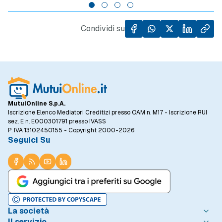
comparto mostra una vitalità senza
rispett
precedenti. Le Isole si sono distinte per il
prezzi
rialzo maggiore, con un +11%, seguite dal
Condividi su
Nord Est (+9,2%) e dal Sud (+7,5%). Anche il
Centro (+6,3%) e il Nord Ovest (+4,6%)
mostrano segni positivi.
MutuiOnline S.p.A.
Iscrizione Elenco Mediatori Creditizi presso OAM n. M17 - Iscrizione RUI
sez. E n. E000301791 presso IVASS
P. IVA 13102450155 - Copyright 2000-2026
Seguici Su
La società
Il servizio