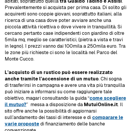
abitati, soprattutto quella
tra Gualdo Tadino e Assisi
.
Prevalentemente si acquista per prima casa. Di solito gli
acquirenti sono coppie giovani, soprattutto italiani, alla
ricerca di una casa dove poter avviare anche una
piccola attività ricettiva o dove vivere in tranquillità. Si
cercano pertanto case indipendenti con giardino di oltre
5mila mq, meglio se caratteristici, (pietra a vista e travi
in legno). I prezzi vanno dai 100mila a 250mila euro. Tra
le zone più richieste ci sono le località nel Parco del
Monte Cucco.
L’acquisto di un rustico può essere realizzato
anche tramite l’accensione di un mutuo
. Chi sogna
di trasferirsi in campagna e avere una vita più tranquilla
può iniziare a informarsi su come raggiungere tale
obiettivo, magari consultando la guida “
come scegliere
il mutuo?
” messa a disposizione da
MutuiOnline.it
. Il
sito offre anche la possibilità di aggiornarsi
sull’andamento dei tassi di interesse e di
comparare le
varie proposte
di finanziamento delle banche
convenzionate.