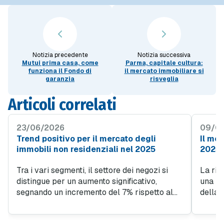
Notizia precedente
Notizia successiva
Mutui prima casa, come
Parma, capitale cultura:
funziona il Fondo di
il mercato immobiliare si
garanzia
risveglia
Articoli correlati
23/06/2026
09/0
Trend positivo per il mercato degli
Il mer
immobili non residenziali nel 2025
2025 a
Tra i vari segmenti, il settore dei negozi si
La rid
distingue per un aumento significativo,
una nu
segnando un incremento del 7% rispetto al
della 
2024. Con oltre 46.000 unità scambiate e un
valore
valore complessivo di 8,5 miliardi di euro, il
una ve