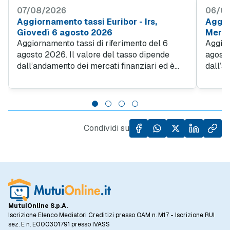
07/08/2026
06/0
Aggiornamento tassi Euribor - Irs,
Aggior
Giovedì 6 agosto 2026
Merco
Aggiornamento tassi di riferimento del 6
Aggior
agosto 2026. Il valore del tasso dipende
agosto
dall’andamento dei mercati finanziari ed è
dall’a
utilizzato dalle banche per determinare il
utiliz
tasso applic ato ai contratti di mutuo...
tasso a
Condividi su
MutuiOnline S.p.A.
Iscrizione Elenco Mediatori Creditizi presso OAM n. M17 - Iscrizione RUI
sez. E n. E000301791 presso IVASS