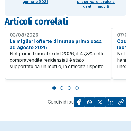
gennaio 2021
preservare il valore
degli immobili
Articoli correlati
03/08/2026
07/07
Le migliori offerte di mutuo prima casa
Case v
ad agosto 2026
locali
Nel primo trimestre del 2026, il 47,8% delle
Nel 20
compravendite residenziali è stato
hanno 
supportato da un mutuo, in crescita rispetto
linea 
al 45% del quarto trimestre 2025. Questo
richies
trend evidenzia quanto sia importante
32,2% 
l'accesso al credito per facilitare l'acquisto
indipe
di case, specialmente in un contesto in cui il
osserv
prezzo al metro quadro degli immobili ha
di abi
Condividi su
registrato un incremento del 5,5% rispetto
che si
allo stesso periodo dell'anno precedente.
immobi
spazi e
delle 