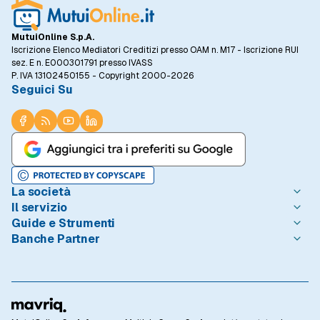
MutuiOnline S.p.A.
Iscrizione Elenco Mediatori Creditizi presso OAM n. M17 - Iscrizione RUI
sez. E n. E000301791 presso IVASS
P. IVA 13102450155 - Copyright 2000-2026
Seguici Su
La società
Il servizio
Chi è MutuiOnline.it
Guide e Strumenti
Contatta MutuiOnline.it
Come Funziona
Banche Partner
Opinioni degli Utenti
Condizioni di Utilizzo
Guide Mutui
Notizie Mutui
Informativa Trasparenza
I Migliori Mutui
Intesa Sanpaolo
Redazione MutuiOnline.it
Reclami Consumatori
Introduzione ai Mutui
Monte dei Paschi di Siena
Linee guida editoriali
Privacy
Mutuo 100 prima casa
BNL - BNP Paribas
Rassegna Stampa
Informativa Cookie
Calcolo Rata Mutuo
BPER Banca
Lavora con Noi
Preferenze Cookie
Osservatorio Tassi
Webank