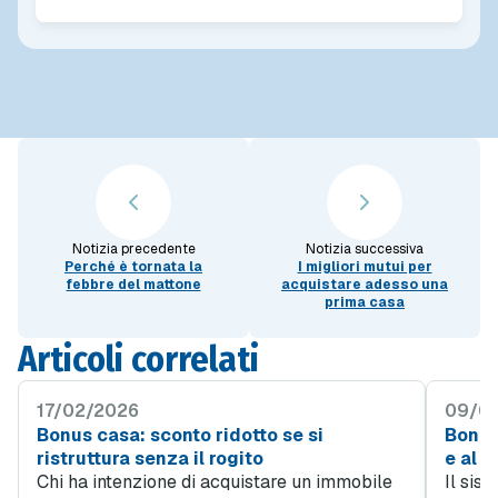
Notizia precedente
Notizia successiva
Perché è tornata la
I migliori mutui per
febbre del mattone
acquistare adesso una
prima casa
Articoli correlati
17/02/2026
09/01
Bonus casa: sconto ridotto se si
Bonus
ristruttura senza il rogito
e al 
Chi ha intenzione di acquistare un immobile
Il sis