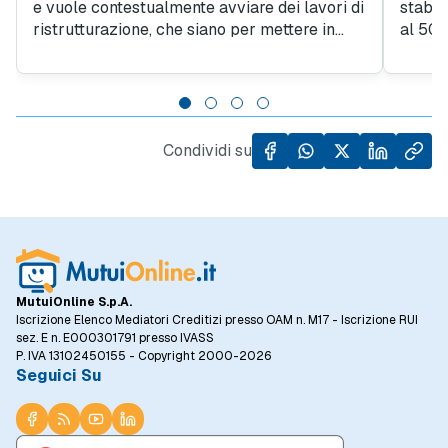
e vuole contestualmente avviare dei lavori di
stabil
ristrutturazione, che siano per mettere in
al 50%
sicurezza la struttura o migliorarne
altri 
l'efficientamento energetico, deve fare
ristru
attenzione alle tempistiche. Il rischio è
energe
vedersi ridurre la detrazione fiscale dal 50%
eccess
al 36%. Ecco perché.
sosten
Condividi su
MutuiOnline S.p.A.
Iscrizione Elenco Mediatori Creditizi presso OAM n. M17 - Iscrizione RUI
sez. E n. E000301791 presso IVASS
P. IVA 13102450155 - Copyright 2000-2026
Seguici Su