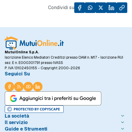
prezzo al metro quadro degli immobili ha
di abi
Condividi su
registrato un incremento del 5,5% rispetto
che si
allo stesso periodo dell'anno precedente.
immobi
spazi e
delle 
MutuiOnline S.p.A.
Iscrizione Elenco Mediatori Creditizi presso OAM n. M17 - Iscrizione RUI
sez. E n. E000301791 presso IVASS
P. IVA 13102450155 - Copyright 2000-2026
Seguici Su
La società
Il servizio
Chi è MutuiOnline.it
Guide e Strumenti
Contatta MutuiOnline.it
Come Funziona