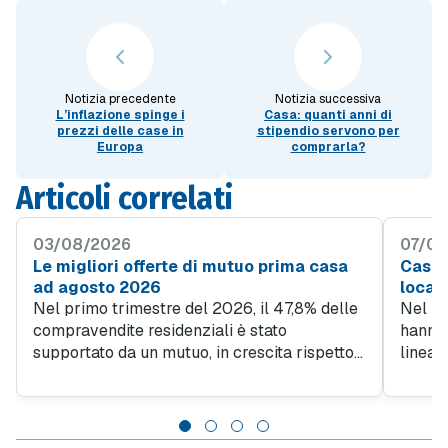
Notizia precedente
Notizia successiva
L’inflazione spinge i
Casa: quanti anni di
prezzi delle case in
stipendio servono per
Europa
comprarla?
Articoli correlati
03/08/2026
07/07
Le migliori offerte di mutuo prima casa
Case v
ad agosto 2026
locali
Nel primo trimestre del 2026, il 47,8% delle
Nel 20
compravendite residenziali è stato
hanno 
supportato da un mutuo, in crescita rispetto
linea 
al 45% del quarto trimestre 2025. Questo
richies
trend evidenzia quanto sia importante
32,2% 
l'accesso al credito per facilitare l'acquisto
indipe
di case, specialmente in un contesto in cui il
osserv