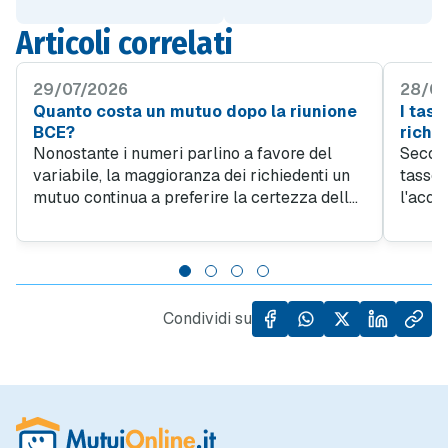
Articoli correlati
29/07/2026
28/07
Quanto costa un mutuo dopo la riunione
I tass
BCE?
richie
Nonostante i numeri parlino a favore del
Second
variabile, la maggioranza dei richiedenti un
tasso 
mutuo continua a preferire la certezza della
l'acqu
rata fissa. Secondo l'Osservatorio di
confer
MutuiOnline.it, a luglio il tasso fisso copre il
2023. 
94 per cento delle richieste di mutuo.
diciot
del me
Condividi su