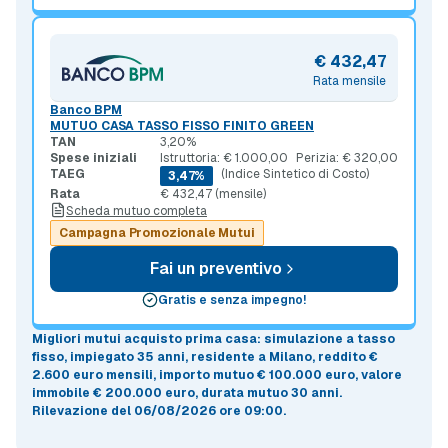
€ 432,47
Rata mensile
Banco BPM
MUTUO CASA TASSO FISSO FINITO GREEN
TAN
3,20%
Spese iniziali
Istruttoria: € 1.000,00
Perizia: € 320,00
TAEG
(Indice Sintetico di Costo)
3,47%
Rata
€ 432,47 (mensile)
Scheda mutuo completa
Campagna Promozionale Mutui
Fai un preventivo
Gratis e senza impegno!
Migliori mutui acquisto prima casa
: simulazione a
tasso
fisso
, impiegato 35 anni, residente a Milano, reddito €
2.600 euro mensili, importo mutuo
€ 100.000 euro
, valore
immobile
€ 200.000 euro
, durata mutuo
30 anni
.
Rilevazione del 06/08/2026 ore 09:00
.