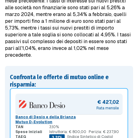
mese precedente. I tassi di interesse sui nuovi prestiti
alle società non finanziarie sono stati pari al 5,26% a
marzo 2024, mentre erano al 5,34% a febbraio, quelli
per importi fino a 1 milione di euro sono stati pari al
5,73%, mentre i tassi sui nuovi prestiti di importo
superiore a tale soglia si sono collocati al 4,95%. I tassi
passivi sul complesso dei depositi in essere sono stati
pari all’1,04%, erano invece al 1,02% nel mese
precedente.
Confronta le offerte di mutuo online e
risparmia:
€ 427,02
Rata mensile
Banco di Desio e della Brianza
Mutuo D-Evolution
TAN
3,10%
Spese iniziali
Istruttoria: € 800,00
Perizia: € 237,90
TAEG
(Indice Sintetico di Costo)
3,31%