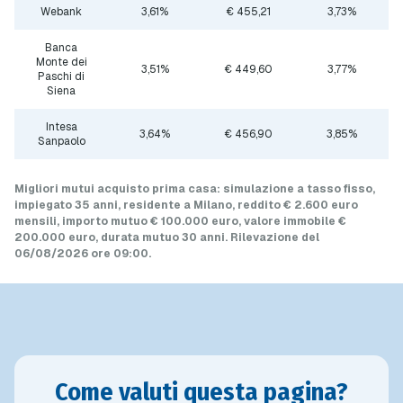
Webank
3,61%
€ 455,21
3,73%
Banca
Monte dei
3,51%
€ 449,60
3,77%
Paschi di
Siena
Intesa
3,64%
€ 456,90
3,85%
Sanpaolo
Migliori mutui acquisto prima casa
: simulazione a
tasso fisso
,
impiegato 35 anni, residente a Milano, reddito € 2.600 euro
mensili, importo mutuo
€ 100.000 euro
, valore immobile
€
200.000 euro
, durata mutuo
30 anni
.
Rilevazione del
06/08/2026 ore 09:00
.
Come valuti questa pagina?