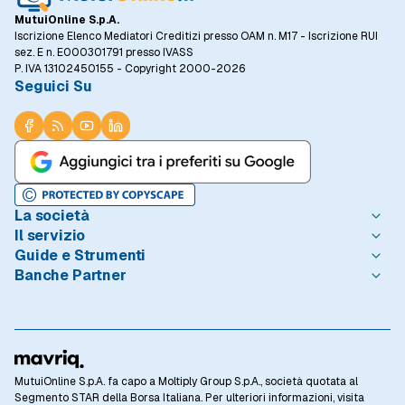
MutuiOnline S.p.A.
Iscrizione Elenco Mediatori Creditizi presso OAM n. M17 - Iscrizione RUI
sez. E n. E000301791 presso IVASS
P. IVA 13102450155 - Copyright 2000-2026
Seguici Su
La società
Il servizio
Chi è MutuiOnline.it
Guide e Strumenti
Contatta MutuiOnline.it
Come Funziona
Banche Partner
Opinioni degli Utenti
Condizioni di Utilizzo
Guide Mutui
Notizie Mutui
Informativa Trasparenza
I Migliori Mutui
Intesa Sanpaolo
Redazione MutuiOnline.it
Reclami Consumatori
Introduzione ai Mutui
Monte dei Paschi di Siena
Linee guida editoriali
Privacy
Mutuo 100 prima casa
BNL - BNP Paribas
Rassegna Stampa
Informativa Cookie
Calcolo Rata Mutuo
BPER Banca
Lavora con Noi
Preferenze Cookie
Osservatorio Tassi
Webank
MutuiOnline S.p.A. fa capo a Moltiply Group S.p.A., società quotata al
Investor Relations
Privacy Banche Partner
Domande Frequenti
CheBanca!
Segmento STAR della Borsa Italiana. Per ulteriori informazioni, visita