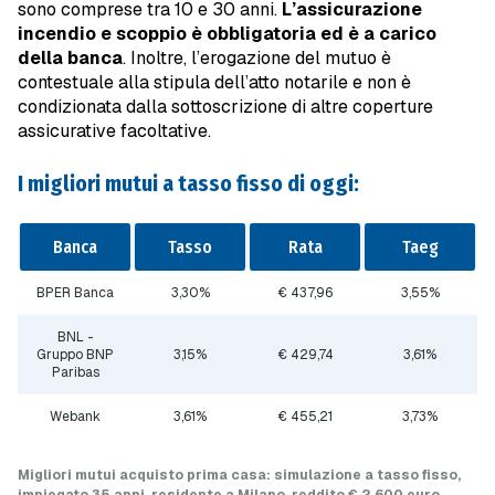
sono comprese tra 10 e 30 anni.
L’assicurazione
incendio e scoppio è obbligatoria ed è a carico
della banca
. Inoltre, l’erogazione del mutuo è
contestuale alla stipula dell’atto notarile e non è
condizionata dalla sottoscrizione di altre coperture
assicurative facoltative.
I migliori mutui a tasso fisso di oggi:
Banca
Tasso
Rata
Taeg
BPER Banca
3,30%
€ 437,96
3,55%
BNL -
Gruppo BNP
3,15%
€ 429,74
3,61%
Paribas
Webank
3,61%
€ 455,21
3,73%
Migliori mutui acquisto prima casa
: simulazione a
tasso fisso
,