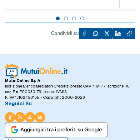
al 45% del quarto trimestre 2025. Questo
obiett
trend evidenzia quanto sia importante
giovan
l'accesso al credito per facilitare l'acquisto
da un l
di case, specialmente in un contesto in cui il
dall'al
prezzo al metro quadro degli immobili ha
Condividi su
registrato un incremento del 5,5% rispetto
allo stesso periodo dell'anno precedente.
MutuiOnline S.p.A.
Iscrizione Elenco Mediatori Creditizi presso OAM n. M17 - Iscrizione RUI
sez. E n. E000301791 presso IVASS
P. IVA 13102450155 - Copyright 2000-2026
Seguici Su