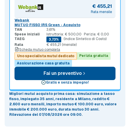
€ 455,21
Rata mensile
Webank
MUTUO FISSO IRS Green - Acquisto
TAN
3,61%
Spese iniziali
Istruttoria: € 500,00
Perizia: € 0,00
TAEG
(Indice Sintetico di Costo)
3,73%
Rata
€ 455,21 (mensile)
Scheda mutuo completa
Perizia gratuita
Uno specialista mutui dedicato
Assicurazione casa gratuita
Fai un preventivo
Gratis e senza impegno!
Migliori mutui acquisto prima casa
: simulazione a
tasso
fisso
, impiegato 35 anni, residente a Milano, reddito €
2.600 euro mensili, importo mutuo
€ 100.000 euro
, valore
immobile
€ 200.000 euro
, durata mutuo
30 anni
.
Rilevazione del 07/08/2026 ore 09:00
.