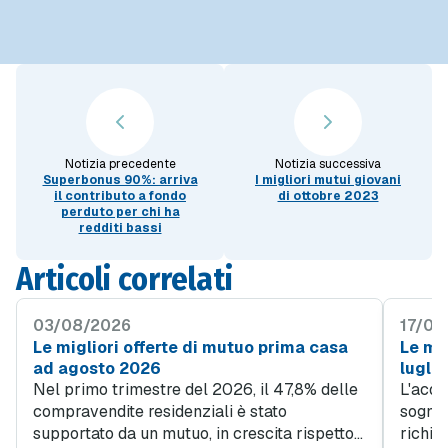
Notizia precedente
Notizia successiva
Superbonus 90%: arriva
I migliori mutui giovani
il contributo a fondo
di ottobre 2023
perduto per chi ha
redditi bassi
Articoli correlati
03/08/2026
17/07
Le migliori offerte di mutuo prima casa
Le mig
ad agosto 2026
lugli
Nel primo trimestre del 2026, il 47,8% delle
L'acqu
compravendite residenziali è stato
sogno d
supportato da un mutuo, in crescita rispetto
richie