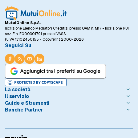
MutuiOnline S.p.A.
Iscrizione Elenco Mediatori Creditizi presso OAM n. M17 - Iscrizione RUI
sez. E n. E000301791 presso IVASS
P. IVA 13102450155 - Copyright 2000-2026
Seguici Su
La società
Il servizio
Chi è MutuiOnline.it
Guide e Strumenti
Contatta MutuiOnline.it
Come Funziona
Banche Partner
Opinioni degli Utenti
Condizioni di Utilizzo
Guide Mutui
Notizie Mutui
Informativa Trasparenza
I Migliori Mutui
Intesa Sanpaolo
Redazione MutuiOnline.it
Reclami Consumatori
Introduzione ai Mutui
Monte dei Paschi di Siena
Linee guida editoriali
Privacy
Mutuo 100 prima casa
BNL - BNP Paribas
Rassegna Stampa
Informativa Cookie
Calcolo Rata Mutuo
BPER Banca