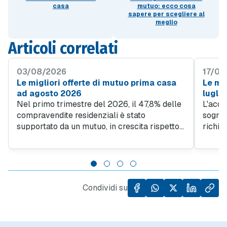
casa
mutuo: ecco cosa
sapere per scegliere al
meglio
Articoli correlati
03/08/2026
17/07
Le migliori offerte di mutuo prima casa
Le mig
ad agosto 2026
lugli
Nel primo trimestre del 2026, il 47,8% delle
L'acqu
compravendite residenziali è stato
sogno d
supportato da un mutuo, in crescita rispetto
richie
al 45% del quarto trimestre 2025. Questo
obiett
trend evidenzia quanto sia importante
giovan
l'accesso al credito per facilitare l'acquisto
da un l
di case, specialmente in un contesto in cui il
dall'al
prezzo al metro quadro degli immobili ha
Condividi su
registrato un incremento del 5,5% rispetto
allo stesso periodo dell'anno precedente.