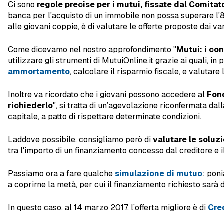
Ci sono
regole precise per i mutui, fissate dal Comitato
banca per l'acquisto di un immobile non possa superare l'80
alle giovani coppie, è di valutare le offerte proposte dai var
Come dicevamo nel nostro approfondimento "
Mutui: i co
utilizzare gli strumenti di MutuiOnline.it grazie ai quali, in
ammortamento
, calcolare il risparmio fiscale, e valutare
Inoltre va ricordato che i giovani possono accedere al
Fon
richiederlo
", si tratta di un’agevolazione riconfermata da
capitale, a patto di rispettare determinate condizioni.
Laddove possibile, consigliamo però di
valutare le soluzio
tra l'importo di un finanziamento concesso dal creditore e i
Passiamo ora a fare qualche
simulazione di mutuo
: pon
a coprirne la metà, per cui il finanziamento richiesto sarà 
In questo caso, al 14 marzo 2017, l’offerta migliore è di
Cre