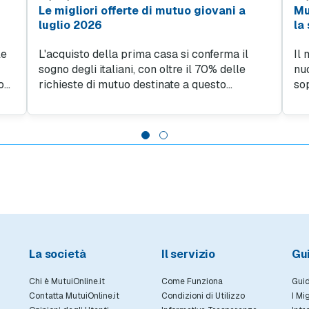
Le migliori offerte di mutuo giovani a
Mu
luglio 2026
la
le
L'acquisto della prima casa si conferma il
Il
sogno degli italiani, con oltre il 70% delle
nuo
o
richieste di mutuo destinate a questo
so
obiettivo nel 2026. Per chi cerca un mutuo
ra
giovani, si aprono due percorsi vantaggiosi:
de
 di
da un lato la stabilità del tasso fisso, dall'altro
all
il tasso variabile.
nel
La società
Il servizio
Gu
Chi è MutuiOnline.it
Come Funziona
Guid
Contatta MutuiOnline.it
Condizioni di Utilizzo
I Mi