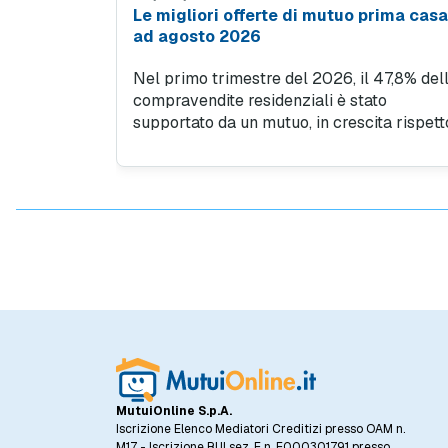
Le migliori offerte di mutuo prima casa
ad agosto 2026
Nel primo trimestre del 2026, il 47,8% del
compravendite residenziali è stato
supportato da un mutuo, in crescita rispett
al 45% del quarto trimestre 2025. Questo
trend evidenzia quanto sia importante
l'accesso al credito per facilitare l'acquisto
case, specialmente in un contesto in cui il
prezzo al metro quadro degli immobili ha
registrato un incremento del 5,5% rispetto
allo stesso periodo dell'anno precedente.
MutuiOnline S.p.A.
Iscrizione Elenco Mediatori Creditizi presso OAM n.
M17 - Iscrizione RUI sez. E n. E000301791 presso