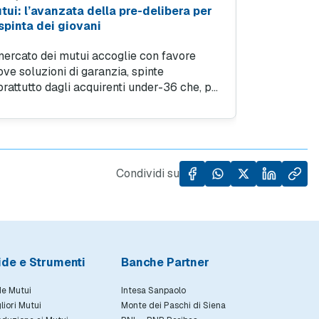
tui: l’avanzata della pre-delibera per
Surroga o r
 spinta dei giovani
cosa sapere 
redditi?
 mercato dei mutui accoglie con favore
Secondo i dat
ve soluzioni di garanzia, spinte
MutuiOnline.it
prattutto dagli acquirenti under-36 che, pur
surroga hanno
ppresentando ancora una quota minoritaria
totale, segno
l totale, mostrano una tendenza
con altra ban
'acquisto in forte e costante crescita
mutuo, abbas
l'ultimo biennio.
finanziamento
però prestare
Condividi su
dichiarazione
attenti.
ide e Strumenti
Banche Partner
e Mutui
Intesa Sanpaolo
gliori Mutui
Monte dei Paschi di Siena