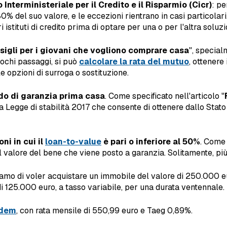
 Interministeriale per il Credito e il Risparmio (Cicr)
: pe
% del suo valore, e le eccezioni rientrano in casi particolari.
i istituti di credito prima di optare per una o per l'altra soluzi
nsigli per i giovani che vogliono comprare casa
", specia
 pochi passaggi, si può
calcolare la rata del mutuo
, ottenere 
 le opzioni di surroga o sostituzione.
do di garanzia prima casa
. Come specificato nell'articolo "
lla Legge di stabilità 2017 che consente di ottenere dallo Sta
ni in cui il
loan-to-value
è pari o inferiore al 50%
. Come
l valore del bene che viene posto a garanzia. Solitamente, più è
iamo di voler acquistare un immobile del valore di 250.000 euro
di 125.000 euro, a tasso variabile, per una durata ventennale.
dem
, con rata mensile di 550,99 euro e Taeg 0,89%.